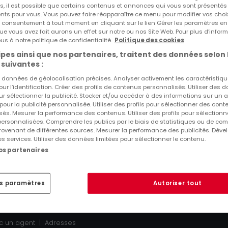
s, il est possible que certains contenus et annonces qui vous sont présentés
ents pour vous. Vous pouvez faire réapparaître ce menu pour modifier vos choi
tre consentement à tout moment en cliquant sur le lien Gérer les paramètres e
Région sud
Région nord
Ré
ue vous avez fait aurons un effet sur notre ou nos Site Web. Pour plus d’inform
us à notre politique de confidentialité.
Politique des cookies
pes ainsi que nos partenaires, traitent des données selon 
 suivantes :
es données de géolocalisation précises. Analyser activement les caractéristiq
pour l’identification. Créer des profils de contenus personnalisés. Utiliser des
ur sélectionner la publicité. Stocker et/ou accéder à des informations sur un a
 pour la publicité personnalisée. Utiliser des profils pour sélectionner des con
atHomeGroup
Contact
Annonceurs
Vie privée
Cookie
és. Mesurer la performance des contenus. Utiliser des profils pour sélectionn
 personnalisées. Comprendre les publics par le biais de statistiques ou de co
ovenant de différentes sources. Mesurer la performance des publicités. Dével
es services. Utiliser des données limitées pour sélectionner le contenu.
nos partenaires
es paramètres
Autoriser tout
c un agent
Adresses