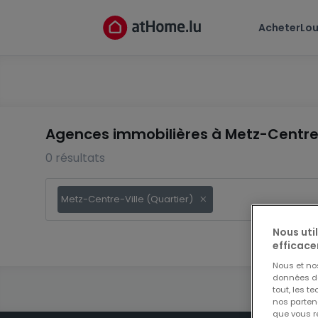
Acheter
Lou
Agences immobilières à Metz-Centre-
0 résultats
Metz-Centre-Ville (Quartier)
Nous uti
efficace
Nous et n
données de 
tout, les t
nos parten
que vous re