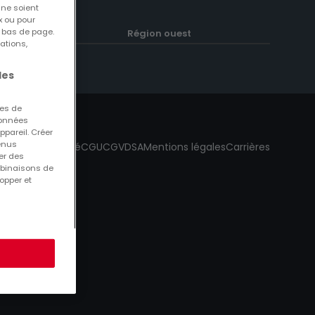
 ne soient
x ou pour
n bas de page.
gion Est
Région ouest
ations,
les
ues de
 données
ppareil. Créer
tenus
Cybercriminalité
CGU
CGV
DSA
Mentions légales
Carrières
er des
mbinaisons de
opper et