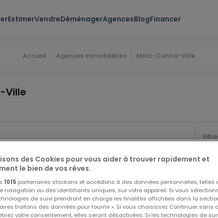
er
Estimer
Vendre
Déménager
Agences
Blog
Financer
Accueil
Agences immobilières
Metz-Centre-Ville
Ville
Filtr
lisons des Cookies pour vous aider à trouver rapidement et
ment le bien de vos rêves.
os
1015
partenaires stockons et accédons à des données personnelles, telles
navigation ou des identifiants uniques, sur votre appareil. Si vous sélection
echnologies de suivi prendront en charge les finalités affichées dans la sectio
aires traitons des données pour fournir ». Si vous choisissez Continuer sans 
tirez votre consentement, elles seront désactivées. Si les technologies de sui