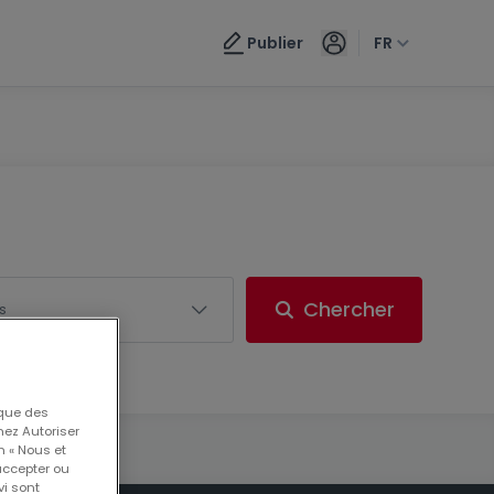
Publier
FR
Chercher
es
 que des
nez Autoriser
n « Nous et
accepter ou
vi sont