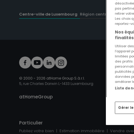
désactivée
pas pertin
retirer vo
Centre-ville de Luxembourg
Région centre
Les choix q
reportez-vo
Nos équi
finalités
Utiliser d
l’appareil 
limitées po
des profils
personnalis
publicités
données pr
© 2000 -
2026
atHome Group S.à.r.l.
améliorer l
5, rue Charles Darwin L-1433 Luxembourg
Liste de 
atHomeGroup
Gérer l
Particulier
Publiez votre bien
Estimation immobilière
Vendre ave