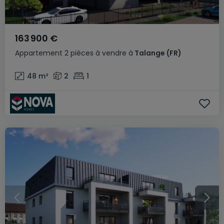
163 900 €
Appartement
2 pièces
à vendre
à
Talange
(FR)
48
m²
2
1