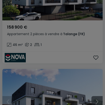
158 900 €
Appartement
2 pièces
à vendre
à
Talange
(FR)
46
m²
2
1