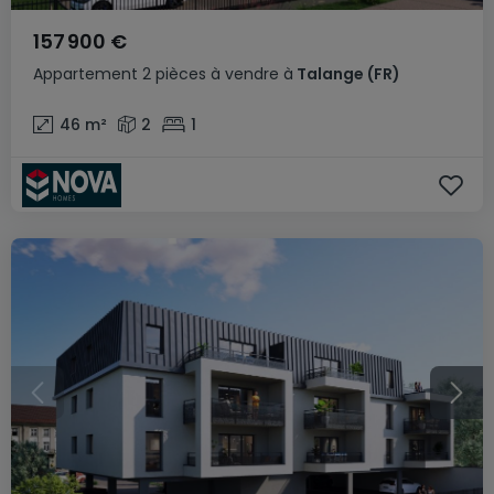
157 900 €
Appartement
2 pièces
à vendre
à
Talange
(FR)
46
m²
2
1