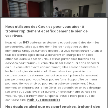
Nous utilisons des Cookies pour vous aider à
trouver rapidement et efficacement le bien de
vos rêves.
Nous et nos
1013
partenaires stockons et accédons à des données
personnelles, telles que des données de navigation ou des
identifiants uniques, sur votre appareil. Si vous sélectionnez Autoriser
tout, les technologies de suivi prendront en charge les finalités
118 000 €
affichées dans la section « Nous et nos partenaires traitons des
données pour fournir ». Si vous choisissez Continuer sans accepter
Appartement
2 pièces
à vendre
à
Rombas
(FR)
ou que vous retirez votre consentement, elles seront désactivées. Si
les technologies de suivi sont désactivées, il est possible que
certains contenus et annonces qui vous sont présentés ne soient
51
m²
2
1
1
1
pas pertinents pour vous. Vous pouvez faire réapparaître ce menu
pour modifier vos choix ou pour retirer votre consentement à tout
moment en cliquant sur le lien Gérer les paramètres en bas de page.
Les choix que vous avez fait aurons un effet sur notre ou nos Site
Web. Pour plus d’informations, reportez-vous à notre politique de
confidentialité.
Politique des cookies
Nos équipes ainsi que nos partenaires, traitent des