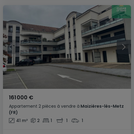
161 000 €
Appartement
2 pièces
à vendre
à
Maizières-lès-Metz
(FR)
41
m²
2
1
1
1