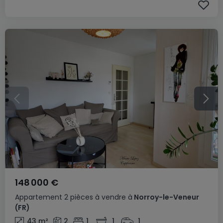
148 000 €
Appartement
2 pièces
à vendre
à
Norroy-le-Veneur
(FR)
43
m²
2
1
1
1