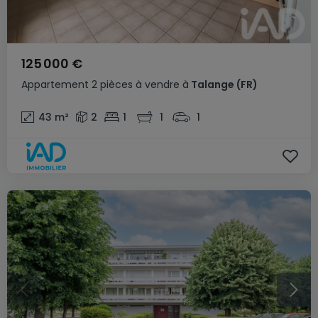
125 000 €
Appartement
2 pièces
à vendre
à
Talange
(FR)
43
m²
2
1
1
1