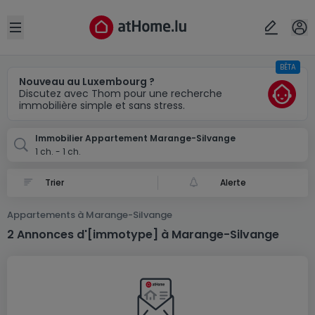
Localité(s)
Annuler
OK
Open sidebar
BÊTA
Marange-Silvange (FR)
Nouveau au Luxembourg ?
Discutez avec Thom pour une recherche
immobilière simple et sans stress.
Immobilier Appartement Marange-Silvange
1 ch. - 1 ch.
Alerte
Appartements à Marange-Silvange
2 Annonces d'[immotype] à Marange-Silvange