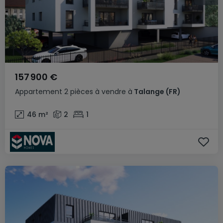
157 900 €
Appartement
2 pièces
à vendre
à
Talange
(FR)
46
m²
2
1