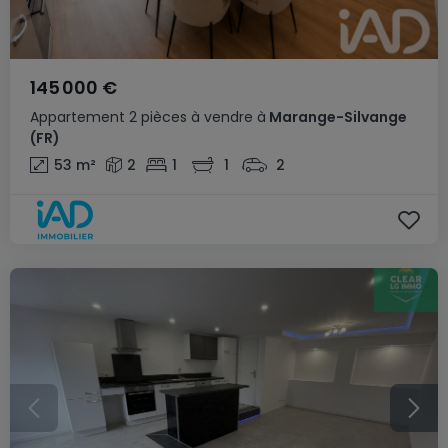
145 000 €
Appartement
2 pièces
à vendre
à
Marange-Silvange
(FR)
53
m²
2
1
1
2