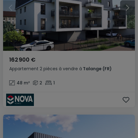
162 900 €
Appartement
2 pièces
à vendre
à
Talange
(FR)
48
m²
2
1