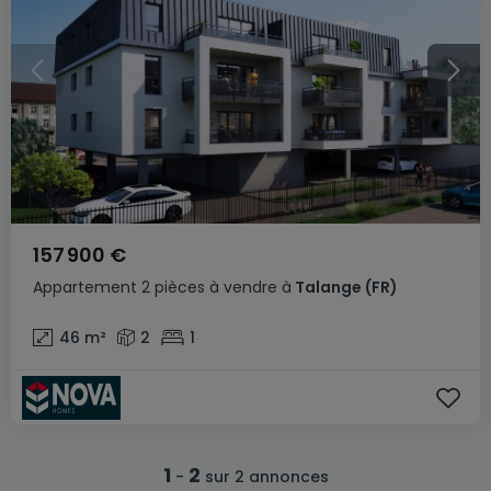
157 900 €
Appartement
2 pièces
à vendre
à
Talange
(FR)
46
m²
2
1
1
2
-
sur 2 annonces