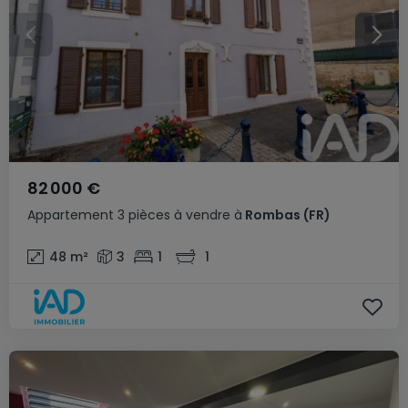
82 000 €
Appartement
3 pièces
à vendre
à
Rombas
(FR)
48
m²
3
1
1