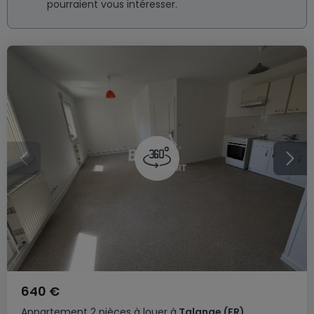
pourraient vous intéresser.
640 €
Appartement
2 pièces
à louer
à
Talange
(FR)