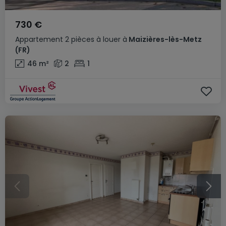
730 €
Appartement
2 pièces
à louer
à
Maizières-lès-Metz
(FR)
46
m²
2
1