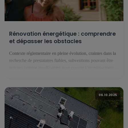
Rénovation énergétique : comprendre
et dépasser les obstacles
Contexte réglementaire en pleine évolution, craintes dans la
recherche de prestataires fiables, subventions pouvant être
perçues comme insuffisantes pour couvrir l’investissement
que représente une rénovation énergétique : malgré une forte
conscience patrimoniale, les résidents luxembourgeois
hésitent à franchir le pas de la rénovation énergétique. Une
06.10.2025
étude européenne réalisée par BNP Paribas avec l’institut
Toluna - […]