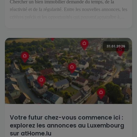
Chercher un bien immobilier demande du temps, de la
réactivité et de la régularité. Entre les nouvelles annonces, les
critères précis et les opportunités qui peuvent apparaître à
tout moment, il est essentiel de pouvoir suivre son projet
facilement, où que l’on soit. C’est précisément ce que permet
l’application atHome.lu. Une recherche simplifiée au
31.01.2026
quotidien […]
Votre futur chez-vous commence ici :
explorez les annonces au Luxembourg
sur atHome.lu