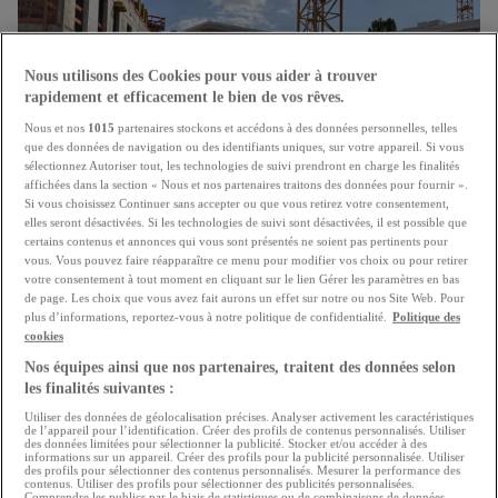
Nous utilisons des Cookies pour vous aider à trouver
rapidement et efficacement le bien de vos rêves.
Nous et nos
1015
partenaires stockons et accédons à des données personnelles, telles
que des données de navigation ou des identifiants uniques, sur votre appareil. Si vous
sélectionnez Autoriser tout, les technologies de suivi prendront en charge les finalités
affichées dans la section « Nous et nos partenaires traitons des données pour fournir ».
Si vous choisissez Continuer sans accepter ou que vous retirez votre consentement,
elles seront désactivées. Si les technologies de suivi sont désactivées, il est possible que
"Booster" pour la construction de logement
certains contenus et annonces qui vous sont présentés ne soient pas pertinents pour
vous. Vous pouvez faire réapparaître ce menu pour modifier vos choix ou pour retirer
Le secteur immobilier salue les mesures annoncées par
votre consentement à tout moment en cliquant sur le lien Gérer les paramètres en bas
de page. Les choix que vous avez fait aurons un effet sur notre ou nos Site Web. Pour
le gouvernement
plus d’informations, reportez-vous à notre politique de confidentialité.
Politique des
21.07.2026
cookies
Nos équipes ainsi que nos partenaires, traitent des données selon
les finalités suivantes :
Utiliser des données de géolocalisation précises. Analyser activement les caractéristiques
de l’appareil pour l’identification. Créer des profils de contenus personnalisés. Utiliser
des données limitées pour sélectionner la publicité. Stocker et/ou accéder à des
informations sur un appareil. Créer des profils pour la publicité personnalisée. Utiliser
des profils pour sélectionner des contenus personnalisés. Mesurer la performance des
contenus. Utiliser des profils pour sélectionner des publicités personnalisées.
Comprendre les publics par le biais de statistiques ou de combinaisons de données