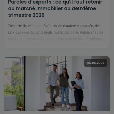
Paroles d’experts : ce qu’il faut retenir
du marché immobilier au deuxième
trimestre 2026
Des prix de vente qui évoluent de manière contrastée, des
prix des appartements neufs qui tendent à se stabiliser après
plusieurs trimestres de baisse, et un marché locatif toujours
orienté à la hausse : voici ce que l’on retient du deuxième
trimestre 2026. Pour décrypter ces évolutions, nous avons
recueilli les points de vue de […]
05.06.2026