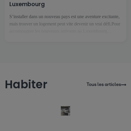
Luxembourg
S’installer dans un nouveau pays est une aventure excitante,
mais trouver un logement peut vite devenir un vrai défi.Pour
accompagner les nouveaux arrivants au Luxembourg,
atHome.lu a créé Thom, un assistant immobilier IA conçu
pour rendre vos recherches plus simples et plus sereines. Dès
votre arrivée sur le site, Thom vous accueille et vous guide
[…]
Habiter
Tous les articles