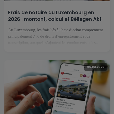
Frais de notaire au Luxembourg en
2026 : montant, calcul et Bëllegen Akt
Au Luxembourg, les frais liés à l’acte d’achat comprennent
principalement 7 % de droits d’enregistrement et de
transcription, auxquels s’ajoutent les émoluments et les
débours du notaire. Le Bëllegen Akt peut réduire la part
fiscale jusqu’à 40 000 € par acquéreur. Le gouvernement
luxembourgeois a annoncé une hausse à 45 000 € en juillet
06.03.2026
2026, […]