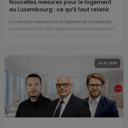
Nouvelles mesures pour le logement
au Luxembourg : ce qu’il faut retenir
Les nouvelles mesures pour le logement au Luxembourg
annoncées en juillet 2026 pourraient avoir un impact direct
sur les futurs propriétaires, les jeunes primo-acquéreurs et les
investisseurs. Réunies sous le nom « Booster fir de
Wunnengsbau », elles visent à relancer la construction, à
faciliter l’accès à la propriété et à renforcer l’offre de
24.07.2026
logements […]