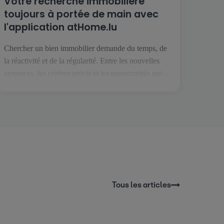
Votre recherche immobilière
toujours à portée de main avec
l'application atHome.lu
Chercher un bien immobilier demande du temps, de
la réactivité et de la régularité. Entre les nouvelles
annonces, les critères précis et les opportunités qui
peuvent apparaître à tout moment, il est essentiel de
pouvoir suivre son projet facilement, où que l’on soit.
C’est précisément ce que permet l’application
atHome.lu. Une recherche simplifiée au quotidien
[…]
Tous les articles