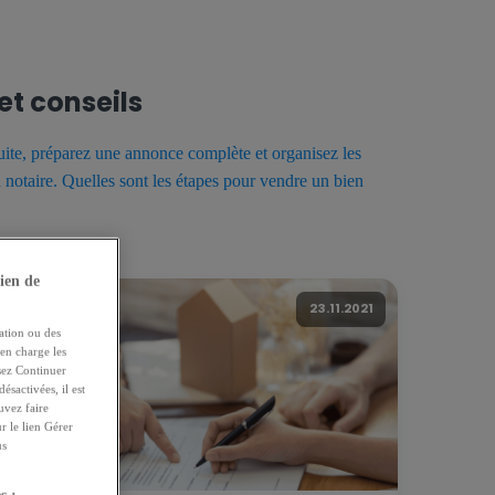
t conseils
ite, préparez une annonce complète et organisez les
n notaire. Quelles sont les étapes pour vendre un bien
ien de
23.11.2021
ation ou des
 en charge les
ssez Continuer
ésactivées, il est
uvez faire
r le lien Gérer
us