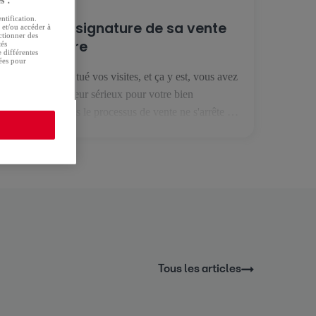
s :
ntification.
Réussir la signature de sa vente
r et/ou accéder à
ectionner des
immobilière
tés
 différentes
tées pour
Vous avez effectué vos visites, et ça y est, vous avez
trouvé un acheteur sérieux pour votre bien
immobilier. Mais le processus de vente ne s'arrête pas
là. Il reste encore quelques étapes avant de recevoir
l'argent du bien immobilier sur votre compte
bancaire. 1. Le compromis de vente C'est la première
étape de votre […]
Tous les articles