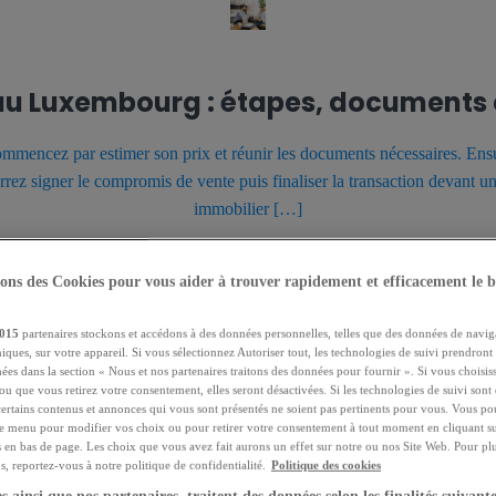
au Luxembourg : étapes, documents e
encez par estimer son prix et réunir les documents nécessaires. Ensu
ourrez signer le compromis de vente puis finaliser la transaction devant u
immobilier […]
sons des Cookies pour vous aider à trouver rapidement et efficacement le b
24.11.2021
015
partenaires stockons et accédons à des données personnelles, telles que des données de navig
niques, sur votre appareil. Si vous sélectionnez Autoriser tout, les technologies de suivi prendront
chées dans la section « Nous et nos partenaires traitons des données pour fournir ». Si vous choisi
ou que vous retirez votre consentement, elles seront désactivées. Si les technologies de suivi sont d
certains contenus et annonces qui vous sont présentés ne soient pas pertinents pour vous. Vous po
ce menu pour modifier vos choix ou pour retirer votre consentement à tout moment en cliquant su
s en bas de page. Les choix que vous avez fait aurons un effet sur notre ou nos Site Web. Pour pl
, reportez-vous à notre politique de confidentialité.
Politique des cookies