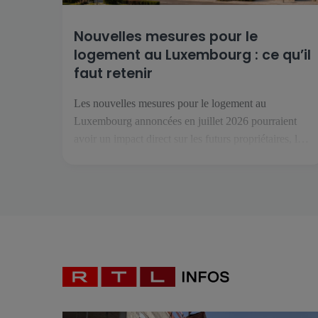
Nouvelles mesures pour le
logement au Luxembourg : ce qu’il
faut retenir
Les nouvelles mesures pour le logement au
Luxembourg annoncées en juillet 2026 pourraient
avoir un impact direct sur les futurs propriétaires, les
jeunes primo-acquéreurs et les investisseurs. Réunies
sous le nom « Booster fir de Wunnengsbau », elles
visent à relancer la construction, à faciliter l’accès à
la propriété et à renforcer l’offre de logements […]