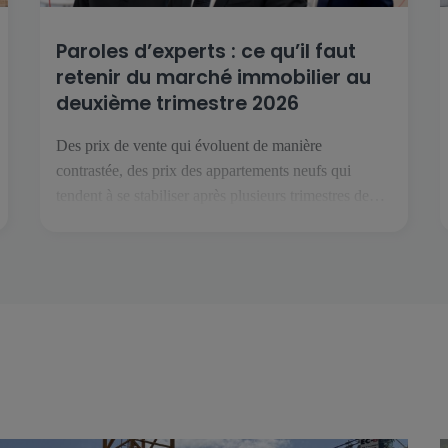
Paroles d’experts : ce qu’il faut
retenir du marché immobilier au
deuxième trimestre 2026
Des prix de vente qui évoluent de manière
contrastée, des prix des appartements neufs qui
tendent à se stabiliser après plusieurs trimestres de
baisse, et un marché locatif toujours orienté à la
hausse : voici ce que l’on retient du deuxième
trimestre 2026. Pour décrypter ces évolutions, nous
avons recueilli les points de vue de […]