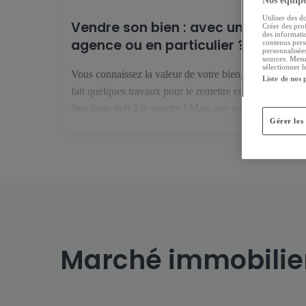
Nos équipes
Utiliser des d
Vendre son bien : avec une
Créer des prof
des informatio
agence ou en particulier ?
contenus pers
personnalisée
sources. Mesu
sélectionner l
Vous connaissez la valeur de votre bien, vous avez
Liste de nos 
fait quelques travaux pour le remettre en état... Vous
êtes donc prêt à le vendre ! Mais une question se
Gérer les
pose désormais : faut-il se lancer seul, ou avec une
agence immobilière ? Vendre en particulier :
financièrement intéressant mais risqué Si vous pensez
qu'on n'est […]
Marché immobilie