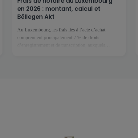
Frais de notaire au Luxembourg
en 2026 : montant, calcul et
Bëllegen Akt
Au Luxembourg, les frais liés à l’acte d’achat
comprennent principalement 7 % de droits
d’enregistrement et de transcription, auxquels
s’ajoutent les émoluments et les débours du notaire.
Le Bëllegen Akt peut réduire la part fiscale jusqu’à
40 000 € par acquéreur. Le gouvernement
luxembourgeois a annoncé une hausse à 45 000 € en
juillet 2026, […]