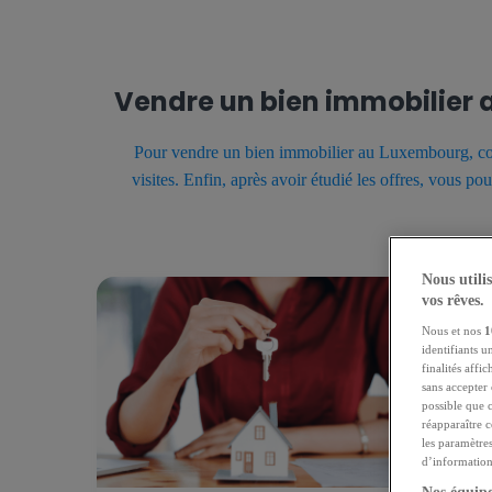
Vendre un bien immobilier 
Pour vendre un bien immobilier au Luxembourg, comm
visites. Enfin, après avoir étudié les offres, vous p
Nous utili
vos rêves.
24.11.2021
Nous et nos
1
identifiants u
finalités affi
sans accepter 
possible que 
réapparaître 
les paramètre
d’informations