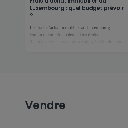
Frais d’achat immobilier au
Luxembourg : quel budget prévoir
?
Les frais d’achat immobilier au Luxembourg
comprennent principalement les droits
d’enregistrement et de transcription, les émoluments
du notaire, les frais liés au crédit et les éventuels
travaux. Selon le projet, il faut également anticiper
les assurances, les charges de copropriété, le
déménagement et les dépenses courantes du futur
logement. Quels frais faut-il prévoir pour acheter […]
Vendre