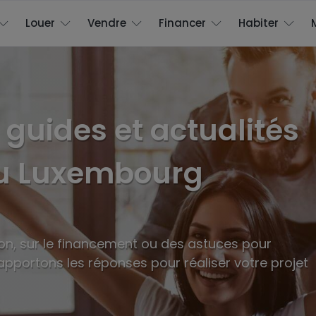
Louer
Vendre
Financer
Habiter
, guides et actualités
au Luxembourg
on, sur le financement ou des astuces pour
portons les réponses pour réaliser votre projet