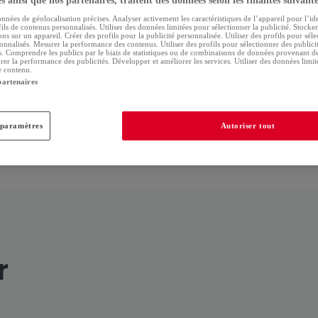
 ainsi que nos partenaires, traitent des données selon les finalités suivante
onnées de géolocalisation précises. Analyser activement les caractéristiques de l’appareil pour l’ide
Connaître les atouts de son bien
ils de contenus personnalisés. Utiliser des données limitées pour sélectionner la publicité. Stocke
ns sur un appareil. Créer des profils pour la publicité personnalisée. Utiliser des profils pour sél
immobilier
onnalisés. Mesurer la performance des contenus. Utiliser des profils pour sélectionner des publici
s. Comprendre les publics par le biais de statistiques ou de combinaisons de données provenant de
rer la performance des publicités. Développer et améliorer les services. Utiliser des données limi
e contenu.
Vous êtes décidé à vendre votre bien, ça y est !
partenaires
Cependant, avant de vous demander comment le
mettre en vente, l'important, c'est de connaître sa
 paramètres
Autoriser tout
vraie valeur afin de réussir sa vente. Découvrez ici
les bases à poser avant de publier votre annonce. 1.
Connaître votre marché Au Luxembourg, le marché
de l'immobilier évolue […]
r