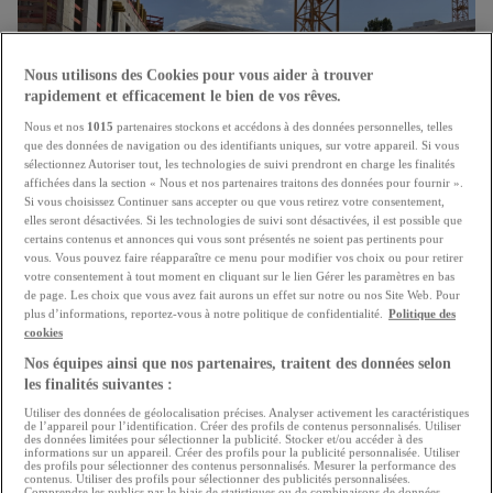
Nous utilisons des Cookies pour vous aider à trouver
rapidement et efficacement le bien de vos rêves.
Nous et nos
1015
partenaires stockons et accédons à des données personnelles, telles
que des données de navigation ou des identifiants uniques, sur votre appareil. Si vous
sélectionnez Autoriser tout, les technologies de suivi prendront en charge les finalités
affichées dans la section « Nous et nos partenaires traitons des données pour fournir ».
Si vous choisissez Continuer sans accepter ou que vous retirez votre consentement,
elles seront désactivées. Si les technologies de suivi sont désactivées, il est possible que
"Booster" pour la construction de logement
certains contenus et annonces qui vous sont présentés ne soient pas pertinents pour
vous. Vous pouvez faire réapparaître ce menu pour modifier vos choix ou pour retirer
Le secteur immobilier salue les mesures annoncées par
votre consentement à tout moment en cliquant sur le lien Gérer les paramètres en bas
de page. Les choix que vous avez fait aurons un effet sur notre ou nos Site Web. Pour
le gouvernement
plus d’informations, reportez-vous à notre politique de confidentialité.
Politique des
21.07.2026
cookies
Nos équipes ainsi que nos partenaires, traitent des données selon
les finalités suivantes :
Utiliser des données de géolocalisation précises. Analyser activement les caractéristiques
de l’appareil pour l’identification. Créer des profils de contenus personnalisés. Utiliser
des données limitées pour sélectionner la publicité. Stocker et/ou accéder à des
informations sur un appareil. Créer des profils pour la publicité personnalisée. Utiliser
des profils pour sélectionner des contenus personnalisés. Mesurer la performance des
contenus. Utiliser des profils pour sélectionner des publicités personnalisées.
Comprendre les publics par le biais de statistiques ou de combinaisons de données