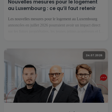
Nouvelles mesures pour le logement
au Luxembourg : ce qu’il faut retenir
Les nouvelles mesures pour le logement au Luxembourg
annoncées en juillet 2026 pourraient avoir un impact direct
sur les futurs propriétaires, les jeunes primo-acquéreurs et les
investisseurs. Réunies sous le nom « Booster fir de
Wunnengsbau », elles visent à relancer la construction, à
faciliter l’accès à la propriété et à renforcer l’offre de
24.07.2026
logements […]