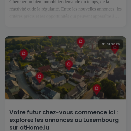
Chercher un bien immobilier demande du temps, de la
réactivité et de la régularité. Entre les nouvelles annonces, les
critères précis et les opportunités qui peuvent apparaître à
tout moment, il est essentiel de pouvoir suivre son projet
facilement, où que l’on soit. C’est précisément ce que permet
l’application atHome.lu. Une recherche simplifiée au
31.01.2026
quotidien […]
Votre futur chez-vous commence ici :
explorez les annonces au Luxembourg
sur atHome.lu