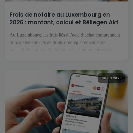
Frais de notaire au Luxembourg en
2026 : montant, calcul et Bëllegen Akt
Au Luxembourg, les frais liés à l’acte d’achat comprennent
principalement 7 % de droits d’enregistrement et de
transcription, auxquels s’ajoutent les émoluments et les
débours du notaire. Le Bëllegen Akt peut réduire la part
fiscale jusqu’à 40 000 € par acquéreur. Le gouvernement
luxembourgeois a annoncé une hausse à 45 000 € en juillet
06.03.2026
2026, […]