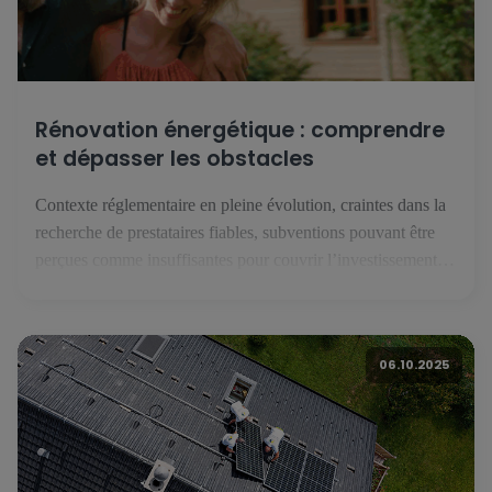
Rénovation énergétique : comprendre
et dépasser les obstacles
Contexte réglementaire en pleine évolution, craintes dans la
recherche de prestataires fiables, subventions pouvant être
perçues comme insuffisantes pour couvrir l’investissement
que représente une rénovation énergétique : malgré une forte
conscience patrimoniale, les résidents luxembourgeois
hésitent à franchir le pas de la rénovation énergétique. Une
06.10.2025
étude européenne réalisée par BNP Paribas avec l’institut
Toluna - […]