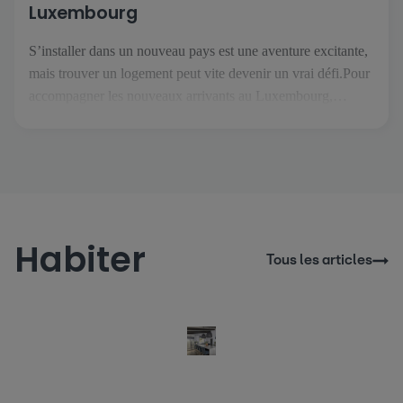
Luxembourg
S’installer dans un nouveau pays est une aventure excitante,
mais trouver un logement peut vite devenir un vrai défi.Pour
accompagner les nouveaux arrivants au Luxembourg,
atHome.lu a créé Thom, un assistant immobilier IA conçu
pour rendre vos recherches plus simples et plus sereines. Dès
votre arrivée sur le site, Thom vous accueille et vous guide
[…]
Habiter
Tous les articles