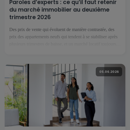
Paroles d’experts : ce qu’il faut retenir
du marché immobilier au deuxième
trimestre 2026
Des prix de vente qui évoluent de manière contrastée, des
prix des appartements neufs qui tendent à se stabiliser après
plusieurs trimestres de baisse, et un marché locatif toujours
orienté à la hausse : voici ce que l’on retient du deuxième
trimestre 2026. Pour décrypter ces évolutions, nous avons
recueilli les points de vue de […]
05.06.2026