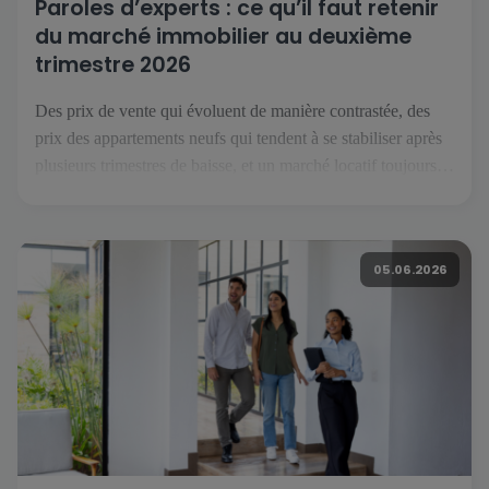
Paroles d’experts : ce qu’il faut retenir
du marché immobilier au deuxième
trimestre 2026
Des prix de vente qui évoluent de manière contrastée, des
prix des appartements neufs qui tendent à se stabiliser après
plusieurs trimestres de baisse, et un marché locatif toujours
orienté à la hausse : voici ce que l’on retient du deuxième
trimestre 2026. Pour décrypter ces évolutions, nous avons
recueilli les points de vue de […]
05.06.2026