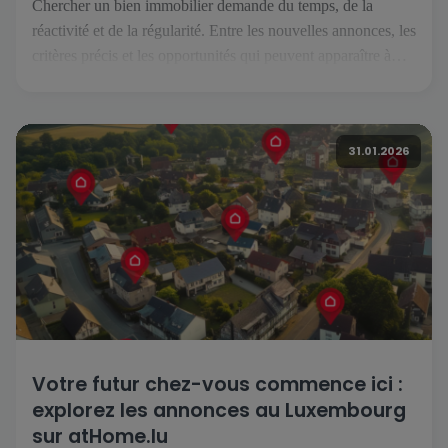
Chercher un bien immobilier demande du temps, de la
réactivité et de la régularité. Entre les nouvelles annonces, les
critères précis et les opportunités qui peuvent apparaître à
tout moment, il est essentiel de pouvoir suivre son projet
facilement, où que l’on soit. C’est précisément ce que permet
l’application atHome.lu. Une recherche simplifiée au
31.01.2026
quotidien […]
Votre futur chez-vous commence ici :
explorez les annonces au Luxembourg
sur atHome.lu