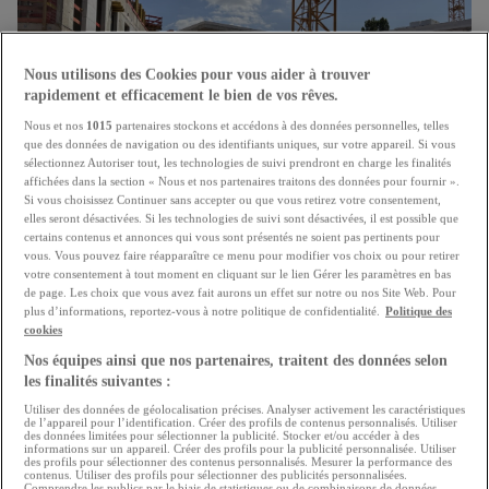
Nous utilisons des Cookies pour vous aider à trouver
rapidement et efficacement le bien de vos rêves.
Nous et nos
1015
partenaires stockons et accédons à des données personnelles, telles
que des données de navigation ou des identifiants uniques, sur votre appareil. Si vous
sélectionnez Autoriser tout, les technologies de suivi prendront en charge les finalités
affichées dans la section « Nous et nos partenaires traitons des données pour fournir ».
Si vous choisissez Continuer sans accepter ou que vous retirez votre consentement,
elles seront désactivées. Si les technologies de suivi sont désactivées, il est possible que
"Booster" pour la construction de logement
certains contenus et annonces qui vous sont présentés ne soient pas pertinents pour
vous. Vous pouvez faire réapparaître ce menu pour modifier vos choix ou pour retirer
Le secteur immobilier salue les mesures annoncées par
votre consentement à tout moment en cliquant sur le lien Gérer les paramètres en bas
de page. Les choix que vous avez fait aurons un effet sur notre ou nos Site Web. Pour
le gouvernement
plus d’informations, reportez-vous à notre politique de confidentialité.
Politique des
21.07.2026
cookies
Nos équipes ainsi que nos partenaires, traitent des données selon
les finalités suivantes :
Utiliser des données de géolocalisation précises. Analyser activement les caractéristiques
de l’appareil pour l’identification. Créer des profils de contenus personnalisés. Utiliser
des données limitées pour sélectionner la publicité. Stocker et/ou accéder à des
informations sur un appareil. Créer des profils pour la publicité personnalisée. Utiliser
des profils pour sélectionner des contenus personnalisés. Mesurer la performance des
contenus. Utiliser des profils pour sélectionner des publicités personnalisées.
Comprendre les publics par le biais de statistiques ou de combinaisons de données