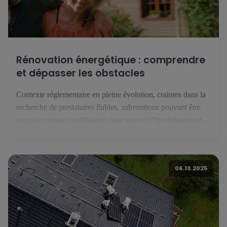
Rénovation énergétique : comprendre
et dépasser les obstacles
Contexte réglementaire en pleine évolution, craintes dans la
recherche de prestataires fiables, subventions pouvant être
perçues comme insuffisantes pour couvrir l’investissement
que représente une rénovation énergétique : malgré une forte
conscience patrimoniale, les résidents luxembourgeois
hésitent à franchir le pas de la rénovation énergétique. Une
06.10.2025
étude européenne réalisée par BNP Paribas avec l’institut
Toluna - […]