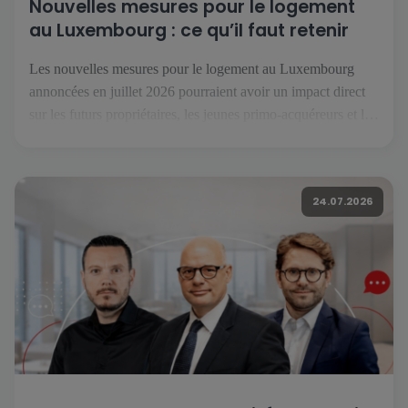
Nouvelles mesures pour le logement
au Luxembourg : ce qu’il faut retenir
Les nouvelles mesures pour le logement au Luxembourg
annoncées en juillet 2026 pourraient avoir un impact direct
sur les futurs propriétaires, les jeunes primo-acquéreurs et les
investisseurs. Réunies sous le nom « Booster fir de
Wunnengsbau », elles visent à relancer la construction, à
faciliter l’accès à la propriété et à renforcer l’offre de
24.07.2026
logements […]