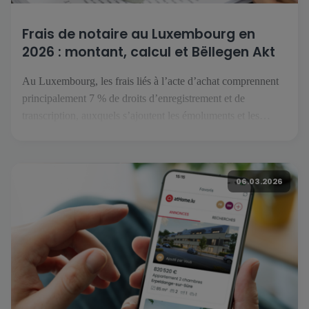
Frais de notaire au Luxembourg en
2026 : montant, calcul et Bëllegen Akt
Au Luxembourg, les frais liés à l’acte d’achat comprennent
principalement 7 % de droits d’enregistrement et de
transcription, auxquels s’ajoutent les émoluments et les
débours du notaire. Le Bëllegen Akt peut réduire la part
fiscale jusqu’à 40 000 € par acquéreur. Le gouvernement
luxembourgeois a annoncé une hausse à 45 000 € en juillet
06.03.2026
2026, […]