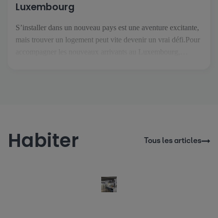
Luxembourg
S’installer dans un nouveau pays est une aventure excitante,
mais trouver un logement peut vite devenir un vrai défi.Pour
accompagner les nouveaux arrivants au Luxembourg,
atHome.lu a créé Thom, un assistant immobilier IA conçu
pour rendre vos recherches plus simples et plus sereines. Dès
votre arrivée sur le site, Thom vous accueille et vous guide
[…]
Habiter
Tous les articles