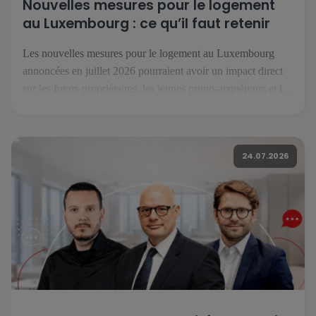
Nouvelles mesures pour le logement
au Luxembourg : ce qu’il faut retenir
Les nouvelles mesures pour le logement au Luxembourg
annoncées en juillet 2026 pourraient avoir un impact direct
sur les futurs propriétaires, les jeunes primo-acquéreurs et les
investisseurs. Réunies sous le nom « Booster fir de
Wunnengsbau », elles visent à relancer la construction, à
faciliter l’accès à la propriété et à renforcer l’offre de
24.07.2026
logements […]