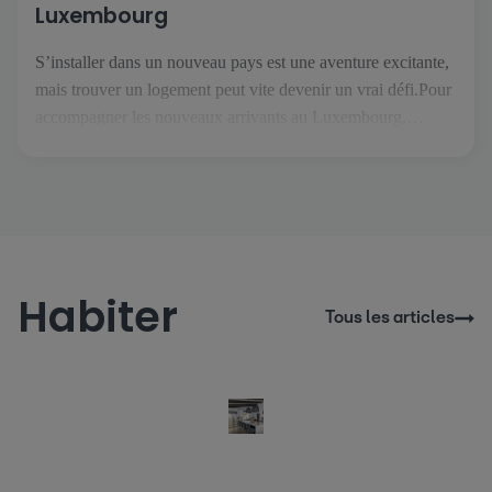
Luxembourg
S’installer dans un nouveau pays est une aventure excitante,
mais trouver un logement peut vite devenir un vrai défi.Pour
accompagner les nouveaux arrivants au Luxembourg,
atHome.lu a créé Thom, un assistant immobilier IA conçu
pour rendre vos recherches plus simples et plus sereines. Dès
votre arrivée sur le site, Thom vous accueille et vous guide
[…]
Habiter
Tous les articles