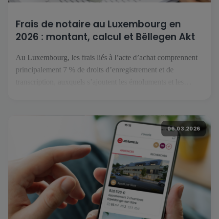
Frais de notaire au Luxembourg en
2026 : montant, calcul et Bëllegen Akt
Au Luxembourg, les frais liés à l’acte d’achat comprennent
principalement 7 % de droits d’enregistrement et de
transcription, auxquels s’ajoutent les émoluments et les
débours du notaire. Le Bëllegen Akt peut réduire la part
fiscale jusqu’à 40 000 € par acquéreur. Le gouvernement
luxembourgeois a annoncé une hausse à 45 000 € en juillet
06.03.2026
2026, […]