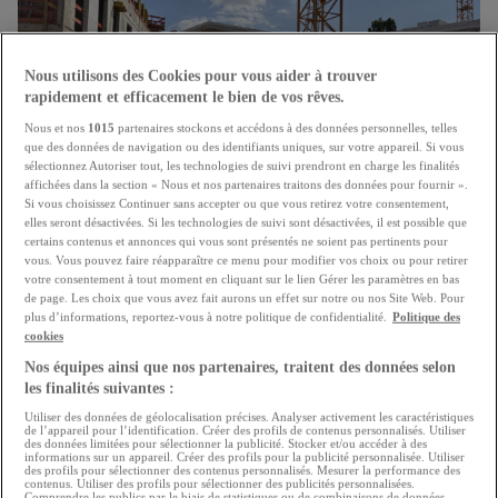
Nous utilisons des Cookies pour vous aider à trouver
rapidement et efficacement le bien de vos rêves.
Nous et nos
1015
partenaires stockons et accédons à des données personnelles, telles
que des données de navigation ou des identifiants uniques, sur votre appareil. Si vous
sélectionnez Autoriser tout, les technologies de suivi prendront en charge les finalités
affichées dans la section « Nous et nos partenaires traitons des données pour fournir ».
Si vous choisissez Continuer sans accepter ou que vous retirez votre consentement,
elles seront désactivées. Si les technologies de suivi sont désactivées, il est possible que
"Booster" pour la construction de logement
certains contenus et annonces qui vous sont présentés ne soient pas pertinents pour
vous. Vous pouvez faire réapparaître ce menu pour modifier vos choix ou pour retirer
Le secteur immobilier salue les mesures annoncées par
votre consentement à tout moment en cliquant sur le lien Gérer les paramètres en bas
de page. Les choix que vous avez fait aurons un effet sur notre ou nos Site Web. Pour
le gouvernement
plus d’informations, reportez-vous à notre politique de confidentialité.
Politique des
21.07.2026
cookies
Nos équipes ainsi que nos partenaires, traitent des données selon
les finalités suivantes :
Utiliser des données de géolocalisation précises. Analyser activement les caractéristiques
de l’appareil pour l’identification. Créer des profils de contenus personnalisés. Utiliser
des données limitées pour sélectionner la publicité. Stocker et/ou accéder à des
informations sur un appareil. Créer des profils pour la publicité personnalisée. Utiliser
des profils pour sélectionner des contenus personnalisés. Mesurer la performance des
contenus. Utiliser des profils pour sélectionner des publicités personnalisées.
Comprendre les publics par le biais de statistiques ou de combinaisons de données