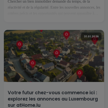
Chercher un bien immobilier demande du temps, de la
réactivité et de la régularité. Entre les nouvelles annonces, les
critères précis et les opportunités qui peuvent apparaître à
tout moment, il est essentiel de pouvoir suivre son projet
facilement, où que l’on soit. C’est précisément ce que permet
l’application atHome.lu. Une recherche simplifiée au
31.01.2026
quotidien […]
Votre futur chez-vous commence ici :
explorez les annonces au Luxembourg
sur atHome.lu