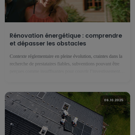
Rénovation énergétique : comprendre
et dépasser les obstacles
Contexte réglementaire en pleine évolution, craintes dans la
recherche de prestataires fiables, subventions pouvant être
perçues comme insuffisantes pour couvrir l’investissement
que représente une rénovation énergétique : malgré une forte
conscience patrimoniale, les résidents luxembourgeois
hésitent à franchir le pas de la rénovation énergétique. Une
06.10.2025
étude européenne réalisée par BNP Paribas avec l’institut
Toluna - […]