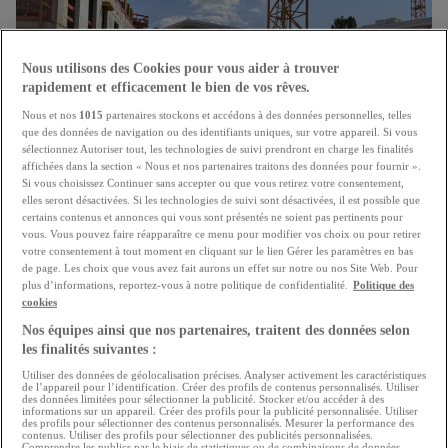
Nous utilisons des Cookies pour vous aider à trouver
rapidement et efficacement le bien de vos rêves.
Nous et nos
1015
partenaires stockons et accédons à des données personnelles, telles
que des données de navigation ou des identifiants uniques, sur votre appareil. Si vous
sélectionnez Autoriser tout, les technologies de suivi prendront en charge les finalités
affichées dans la section « Nous et nos partenaires traitons des données pour fournir ».
Si vous choisissez Continuer sans accepter ou que vous retirez votre consentement,
elles seront désactivées. Si les technologies de suivi sont désactivées, il est possible que
"Booster" pour la construction de logement
certains contenus et annonces qui vous sont présentés ne soient pas pertinents pour
vous. Vous pouvez faire réapparaître ce menu pour modifier vos choix ou pour retirer
Le secteur immobilier salue les mesures annoncées par
votre consentement à tout moment en cliquant sur le lien Gérer les paramètres en bas
de page. Les choix que vous avez fait aurons un effet sur notre ou nos Site Web. Pour
le gouvernement
plus d’informations, reportez-vous à notre politique de confidentialité.
Politique des
21.07.2026
cookies
Nos équipes ainsi que nos partenaires, traitent des données selon
les finalités suivantes :
Utiliser des données de géolocalisation précises. Analyser activement les caractéristiques
de l’appareil pour l’identification. Créer des profils de contenus personnalisés. Utiliser
des données limitées pour sélectionner la publicité. Stocker et/ou accéder à des
informations sur un appareil. Créer des profils pour la publicité personnalisée. Utiliser
des profils pour sélectionner des contenus personnalisés. Mesurer la performance des
contenus. Utiliser des profils pour sélectionner des publicités personnalisées.
Comprendre les publics par le biais de statistiques ou de combinaisons de données