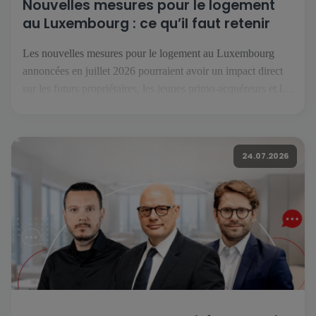
Nouvelles mesures pour le logement
au Luxembourg : ce qu’il faut retenir
Les nouvelles mesures pour le logement au Luxembourg
annoncées en juillet 2026 pourraient avoir un impact direct
sur les futurs propriétaires, les jeunes primo-acquéreurs et les
investisseurs. Réunies sous le nom « Booster fir de
Wunnengsbau », elles visent à relancer la construction, à
faciliter l’accès à la propriété et à renforcer l’offre de
24.07.2026
logements […]