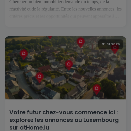
Chercher un bien immobilier demande du temps, de la
réactivité et de la régularité. Entre les nouvelles annonces, les
critères précis et les opportunités qui peuvent apparaître à
tout moment, il est essentiel de pouvoir suivre son projet
facilement, où que l’on soit. C’est précisément ce que permet
l’application atHome.lu. Une recherche simplifiée au
31.01.2026
quotidien […]
Votre futur chez-vous commence ici :
explorez les annonces au Luxembourg
sur atHome.lu