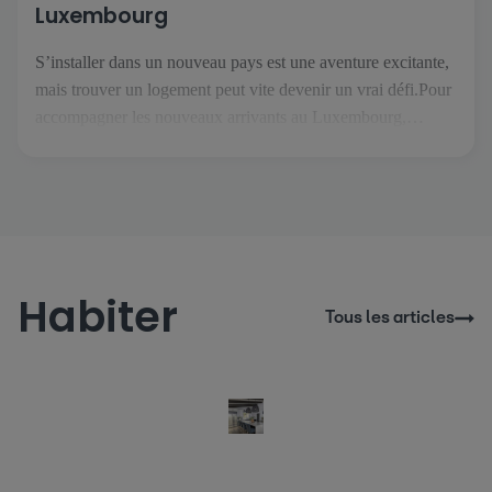
Luxembourg
S’installer dans un nouveau pays est une aventure excitante,
mais trouver un logement peut vite devenir un vrai défi.Pour
accompagner les nouveaux arrivants au Luxembourg,
atHome.lu a créé Thom, un assistant immobilier IA conçu
pour rendre vos recherches plus simples et plus sereines. Dès
votre arrivée sur le site, Thom vous accueille et vous guide
[…]
Habiter
Tous les articles