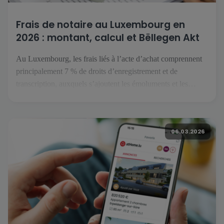
Frais de notaire au Luxembourg en
2026 : montant, calcul et Bëllegen Akt
Au Luxembourg, les frais liés à l’acte d’achat comprennent
principalement 7 % de droits d’enregistrement et de
transcription, auxquels s’ajoutent les émoluments et les
débours du notaire. Le Bëllegen Akt peut réduire la part
fiscale jusqu’à 40 000 € par acquéreur. Le gouvernement
luxembourgeois a annoncé une hausse à 45 000 € en juillet
06.03.2026
2026, […]