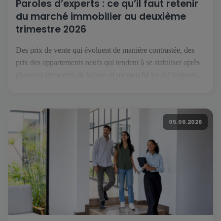
Paroles d’experts : ce qu’il faut retenir
du marché immobilier au deuxième
trimestre 2026
Des prix de vente qui évoluent de manière contrastée, des
prix des appartements neufs qui tendent à se stabiliser après
plusieurs trimestres de baisse, et un marché locatif toujours
orienté à la hausse : voici ce que l’on retient du deuxième
trimestre 2026. Pour décrypter ces évolutions, nous avons
recueilli les points de vue de […]
05.06.2026