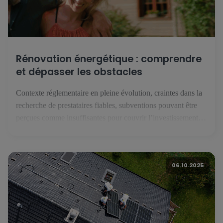
Rénovation énergétique : comprendre
et dépasser les obstacles
Contexte réglementaire en pleine évolution, craintes dans la
recherche de prestataires fiables, subventions pouvant être
perçues comme insuffisantes pour couvrir l’investissement
que représente une rénovation énergétique : malgré une forte
conscience patrimoniale, les résidents luxembourgeois
hésitent à franchir le pas de la rénovation énergétique. Une
06.10.2025
étude européenne réalisée par BNP Paribas avec l’institut
Toluna - […]