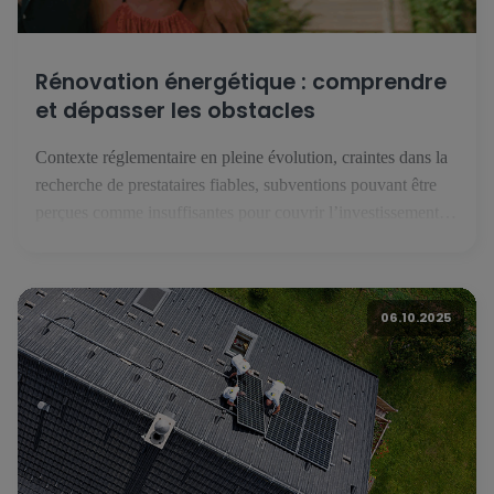
Rénovation énergétique : comprendre
et dépasser les obstacles
Contexte réglementaire en pleine évolution, craintes dans la
recherche de prestataires fiables, subventions pouvant être
perçues comme insuffisantes pour couvrir l’investissement
que représente une rénovation énergétique : malgré une forte
conscience patrimoniale, les résidents luxembourgeois
hésitent à franchir le pas de la rénovation énergétique. Une
06.10.2025
étude européenne réalisée par BNP Paribas avec l’institut
Toluna - […]