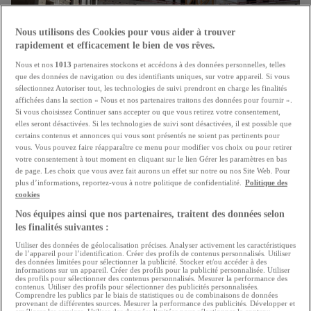
Nous utilisons des Cookies pour vous aider à trouver
rapidement et efficacement le bien de vos rêves.
Nous et nos
1013
partenaires stockons et accédons à des données personnelles, telles
que des données de navigation ou des identifiants uniques, sur votre appareil. Si vous
sélectionnez Autoriser tout, les technologies de suivi prendront en charge les finalités
affichées dans la section « Nous et nos partenaires traitons des données pour fournir ».
Si vous choisissez Continuer sans accepter ou que vous retirez votre consentement,
"Booster" pour la construction de logement
elles seront désactivées. Si les technologies de suivi sont désactivées, il est possible que
certains contenus et annonces qui vous sont présentés ne soient pas pertinents pour
Le secteur immobilier salue les mesures annoncées par
vous. Vous pouvez faire réapparaître ce menu pour modifier vos choix ou pour retirer
le gouvernement
votre consentement à tout moment en cliquant sur le lien Gérer les paramètres en bas
de page. Les choix que vous avez fait aurons un effet sur notre ou nos Site Web. Pour
21.07.2026
plus d’informations, reportez-vous à notre politique de confidentialité.
Politique des
cookies
Nos équipes ainsi que nos partenaires, traitent des données selon
les finalités suivantes :
Utiliser des données de géolocalisation précises. Analyser activement les caractéristiques
de l’appareil pour l’identification. Créer des profils de contenus personnalisés. Utiliser
des données limitées pour sélectionner la publicité. Stocker et/ou accéder à des
informations sur un appareil. Créer des profils pour la publicité personnalisée. Utiliser
des profils pour sélectionner des contenus personnalisés. Mesurer la performance des
contenus. Utiliser des profils pour sélectionner des publicités personnalisées.
Comprendre les publics par le biais de statistiques ou de combinaisons de données
provenant de différentes sources. Mesurer la performance des publicités. Développer et