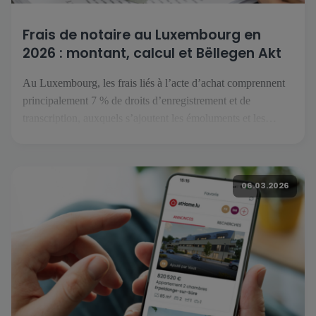
Frais de notaire au Luxembourg en
2026 : montant, calcul et Bëllegen Akt
Au Luxembourg, les frais liés à l’acte d’achat comprennent
principalement 7 % de droits d’enregistrement et de
transcription, auxquels s’ajoutent les émoluments et les
débours du notaire. Le Bëllegen Akt peut réduire la part
fiscale jusqu’à 40 000 € par acquéreur. Le gouvernement
luxembourgeois a annoncé une hausse à 45 000 € en juillet
06.03.2026
2026, […]