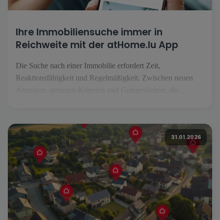
Ihre Immobiliensuche immer in
Reichweite mit der atHome.lu App
Die Suche nach einer Immobilie erfordert Zeit,
Reaktionsfähigkeit und Regelmäßigkeit. Zwischen neuen
Anzeigen, genauen Kriterien und Gelegenheiten, die
jederzeit auftauchen können, ist es unerlässlich, sein Projekt
einfach verfolgen zu können, egal wo man sich befindet.
Genau das ermöglicht die Anwendung atHome.lu. Eine
31.01.2026
vereinfachte Suche im Alltag [...].