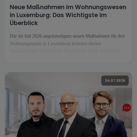
Neue Maßnahmen im Wohnungswesen
in Luxemburg: Das Wichtigste im
Überblick
Die im Juli 2026 angekündigten neuen Maßnahmen für den
Wohnungsmarkt in Luxemburg könnten direkte
Auswirkungen auf künftige Eigentümer, junge Erstkäufer
und Investoren haben. Unter dem Namen «Booster fir de
Wunnengsbau» sollen sie den Wohnungsbau ankurbeln, den
Zugang zu Wohneigentum erleichtern und das
24.07.2026
Wohnungsangebot stärken […]