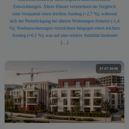
Entwicklungen. Ältere Häuser verzeichnen im Vergleich
zum Vorquartal einen leichten Anstieg (+2,7 %), während
sich der Preisrückgang bei älteren Wohnungen fortsetzt (-1,4
%). Neubauwohnungen verzeichnen hingegen einen leichten
Anstieg (+0,1 %), was auf eine relative Stabilität hindeutet
[…]
27.07.2026