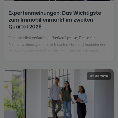
Expertenmeinungen: Das Wichtigste
zum Immobilienmarkt im zweiten
Quartal 2026
Uneinheitlich verlaufende Verkaufspreise, Preise für
Neubauwohnungen, die sich nach mehreren Quartalen des
Rückgangs tendenziell stabilisieren, und ein Mietmarkt, der
weiterhin im Aufwärtstrend ist: Das sind die wichtigsten
Erkenntnisse aus dem zweiten Quartal 2026. Um diese
Entwicklungen zu beleuchten, haben wir die Standpunkte
05.06.2026
von […] eingeholt.