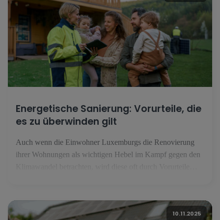
Energetische Sanierung: Vorurteile, die
es zu überwinden gilt
Auch wenn die Einwohner Luxemburgs die Renovierung
ihrer Wohnungen als wichtigen Hebel im Kampf gegen den
Klimawandel betrachten, wird diese oft durch Vorurteile
gebremst, die es zu korrigieren gilt. Vorurteil Nr. 1: Nur
zertifizierte Handwerker dürfen renovieren 77 % der
luxemburgischen Befragten glauben, dass man zwingend
10.11.2025
Handwerker beauftragen muss [...].