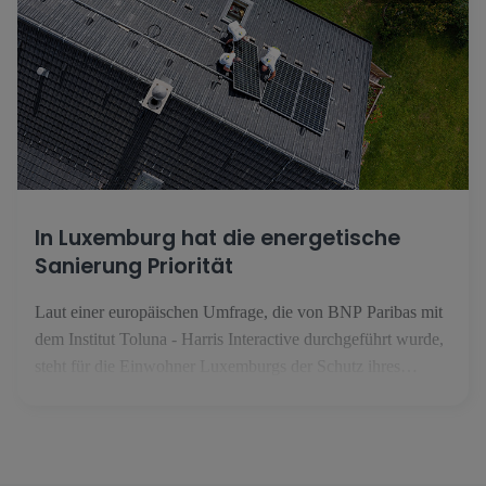
Renovierung zu wagen. Eine europäische Studie, die von
BNP Paribas mit dem Toluna-Institut durchgeführt wurde -
[...].
In Luxemburg hat die energetische
Sanierung Priorität
Laut einer europäischen Umfrage, die von BNP Paribas mit
dem Institut Toluna - Harris Interactive durchgeführt wurde,
steht für die Einwohner Luxemburgs der Schutz ihres
Wohnraums angesichts des Klimawandels an erster Stelle
der Prioritäten. Im Februar 2025 beschäftigte sich die BNP
Paribas Gruppe mit den Herausforderungen im
Zusammenhang mit Wohnraum, Klima und