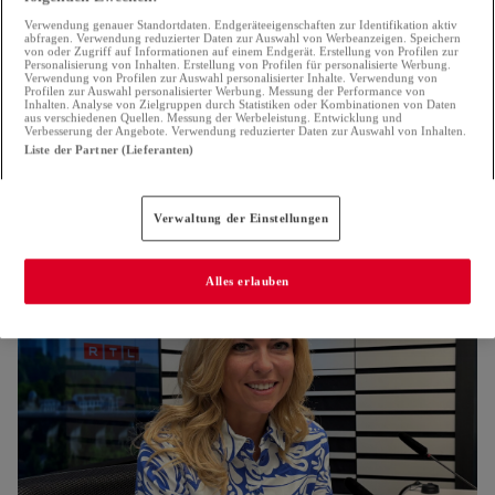
Verwendung genauer Standortdaten. Endgeräteeigenschaften zur Identifikation aktiv
abfragen. Verwendung reduzierter Daten zur Auswahl von Werbeanzeigen. Speichern
von oder Zugriff auf Informationen auf einem Endgerät. Erstellung von Profilen zur
Personalisierung von Inhalten. Erstellung von Profilen für personalisierte Werbung.
Verwendung von Profilen zur Auswahl personalisierter Inhalte. Verwendung von
Profilen zur Auswahl personalisierter Werbung. Messung der Performance von
Inhalten. Analyse von Zielgruppen durch Statistiken oder Kombinationen von Daten
aus verschiedenen Quellen. Messung der Werbeleistung. Entwicklung und
Verbesserung der Angebote. Verwendung reduzierter Daten zur Auswahl von Inhalten.
Liste der Partner (Lieferanten)
Nei Reegelunge beim Bauen
Déi Gréng maache sech Suergen ëm geschützte Beem -
Verwaltung der Einstellungen
ADR huet Froen zu Steegäert
21.07.2026
Alles erlauben