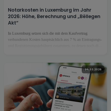
Notarkosten in Luxemburg im Jahr
2026: Höhe, Berechnung und „Bëllegen
Akt“
In Luxemburg setzen sich die mit dem Kaufvertrag
verbundenen Kosten hauptsächlich aus 7 % an Eintragungs-
und Registrierungsgebühren zusammen, zu denen noch die
Notargebühren und Auslagen hinzukommen. Der „Bëllegen
Akt“ kann den Steueranteil pro Käufer auf bis zu 40.000 €
senken. Die luxemburgische Regierung hat eine Anhebung
06.03.2026
auf 45.000 € im Juli 2026 angekündigt, […]