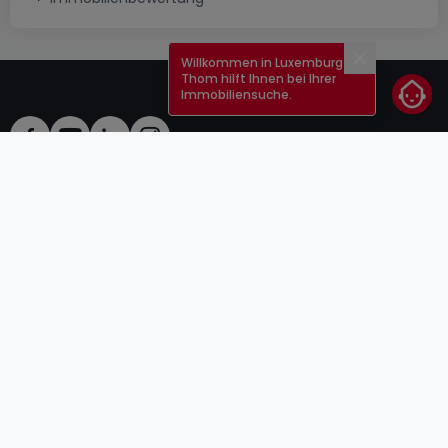
Willkommen in Luxemburg!
Schließen
Thom hilft Ihnen bei Ihrer
Immobiliensuche.
AGB
atHomeGroup
Verkaufsbedingungen
Kontakt
DSA
Anbieter
Impressum
Datenschutzerklärung
Karriere
Cookies
Internetkriminalität
© 2000 -
2026
atHome Group S.à.r.l.
5, rue Charles Darwin L-1433 Luxembourg
atHomeGroup