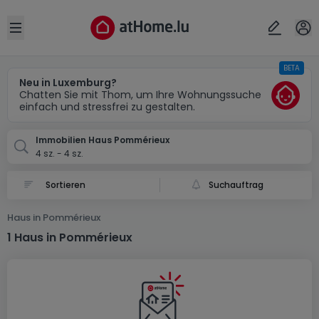
Ort
Abbrechen
ok
Open sidebar
BETA
Pommérieux (FR)
Neu in Luxemburg?
Chatten Sie mit Thom, um Ihre Wohnungssuche
einfach und stressfrei zu gestalten.
Immobilien Haus Pommérieux
4 sz. - 4 sz.
Suchauftrag
Haus in Pommérieux
1 Haus in Pommérieux