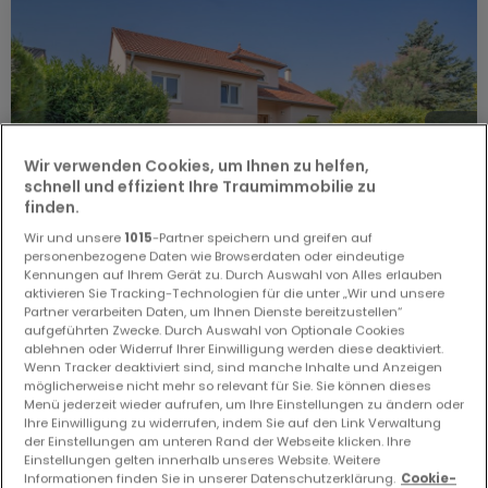
Wir verwenden Cookies, um Ihnen zu helfen,
schnell und effizient Ihre Traumimmobilie zu
finden.
Wir und unsere
1015
-Partner speichern und greifen auf
personenbezogene Daten wie Browserdaten oder eindeutige
Kennungen auf Ihrem Gerät zu. Durch Auswahl von Alles erlauben
aktivieren Sie Tracking-Technologien für die unter „Wir und unsere
Partner verarbeiten Daten, um Ihnen Dienste bereitzustellen“
339.000 €
aufgeführten Zwecke. Durch Auswahl von Optionale Cookies
ablehnen oder Widerruf Ihrer Einwilligung werden diese deaktiviert.
Haus
7 Zimmer
zum Kauf
in
Pournoy-la-Chétive
(FR)
Wenn Tracker deaktiviert sind, sind manche Inhalte und Anzeigen
möglicherweise nicht mehr so relevant für Sie. Sie können dieses
160
m²
7
4
1
2
Menü jederzeit wieder aufrufen, um Ihre Einstellungen zu ändern oder
Ihre Einwilligung zu widerrufen, indem Sie auf den Link Verwaltung
der Einstellungen am unteren Rand der Webseite klicken. Ihre
Einstellungen gelten innerhalb unseres Website. Weitere
Informationen finden Sie in unserer Datenschutzerklärung.
Cookie-