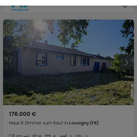
176.000 €
Haus
6 Zimmer
zum Kauf
in
Louvigny
(FR)
92
m²
6
4
1
1