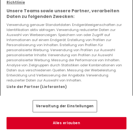
Richtlinie
Unsere Teams sowie unsere Partner, verarbeiten
Daten zu folgenden Zwecken:
Verwendung genauer Standortdaten. Endgeräteeigenschaften zur
Identifikation aktiv abfragen. Verwendung reduzierter Daten zur
Auswahl von Werbeanzeigen. Speichern von oder Zugriff auf
Informationen auf einem Endgerät. Erstellung von Profilen zur
Personalisierung von Inhalten. Erstellung von Profilen für
personalisierte Werbung. Verwendung von Profilen zur Auswahl
personalisierter Inhalte. Verwendung von Profilen zur Auswahl
personalisierter Werbung. Messung der Performance von Inhalten.
Analyse von Zielgruppen durch Statistiken oder Kombinationen von
Daten aus verschiedenen Quellen. Messung der Werbeleistung.
Entwicklung und Verbesserung der Angebote. Verwendung
reduzierter Daten zur Auswahl von Inhalten.
Liste der Partner (Lieferanten)
379.000 €
Verwaltung der Einstellungen
Haus
5 Zimmer
zum Kauf
in
Verny
(FR)
120
m²
5
4
2
3
Alles erlauben