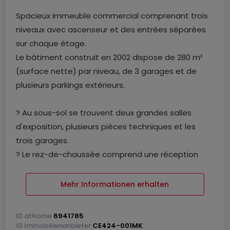
Spacieux immeuble commercial comprenant trois
niveaux avec ascenseur et des entrées séparées
sur chaque étage.
Le bâtiment construit en 2002 dispose de 280 m²
(surface nette) par niveau, de 3 garages et de
plusieurs parkings extérieurs.
? Au sous-sol se trouvent deux grandes salles
d'exposition, plusieurs pièces techniques et les
trois garages.
? Le rez-de-chaussée comprend une réception
avec une salle d'exposition ouverte de 146 m², 4
spacieux bureaux, un débarras, un WC séparé et
Mehr Informationen erhalten
une cuisine équipée avec accès à la terrasse
arrière.
ID
atHome
6941785
? Le premier étage est complètement ouvert et
ID
Immobilienanbieter
CE424-001MK