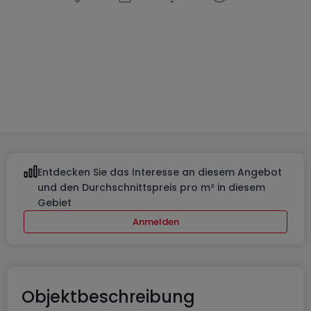
Ladenfläche
in
Troine-Route
1.950.000 €
850
m²
12
Entdecken Sie das Interesse an diesem Angebot
und den Durchschnittspreis pro m² in diesem
Gebiet
Anmelden
Objektbeschreibung