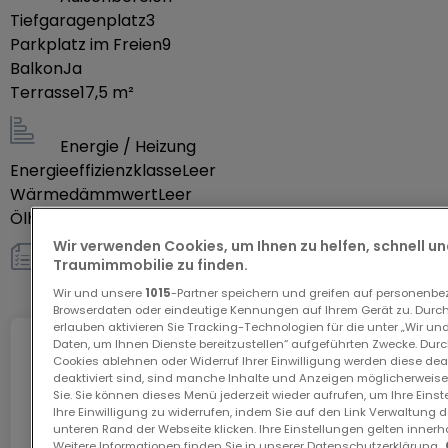
Tiefgaragenplatz
3
plus, le village se trouve à proximité de Clervaux,
Parkplatz im Freien
9
Pommerloch et Weiswampach avec leurs
Balkon
Ja
commerces, lycées, médecins et la gare.
Terrasse
17,5
m²
Pour tout complément d'information et/ou un
Energie / Heizung
rendez-vous de visite, contactez-nous au tél. : 26
Energieeffizienzklasse
Leer
811 911-690.
Wärmedämmwert
Leer
Ölheizung
Ja
Proposition de crédit/financement à taux
Wir verwenden Cookies, um Ihnen zu helfen, schnell und
Traumimmobilie zu finden.
compétitif d'une banque luxembourgeoise incluse
sonstiges
Wir und unsere
1015
-Partner speichern und greifen auf personenb
dans nos services gratuits et complets 'SOLUTIONS
Browserdaten oder eindeutige Kennungen auf Ihrem Gerät zu. Durch
ALL IN ONE'. Nous nous occupons de tout. Laissez un
erlauben aktivieren Sie Tracking-Technologien für die unter „Wir un
Daten, um Ihnen Dienste bereitzustellen“ aufgeführten Zwecke. Dur
ancien banquier expérimenté négocier votre
Internet
Cookies ablehnen oder Widerruf Ihrer Einwilligung werden diese deak
demande de crédit au meilleur taux.
deaktiviert sind, sind manche Inhalte und Anzeigen möglicherweise 
Sie. Sie können dieses Menü jederzeit wieder aufrufen, um Ihre Eins
Ihre Einwilligung zu widerrufen, indem Sie auf den Link Verwaltung 
unteren Rand der Webseite klicken. Ihre Einstellungen gelten innerh
Das GiGA Internet: Internet zu Hause
Weitere Informationen finden Sie in unserer Datenschutzerklärung.