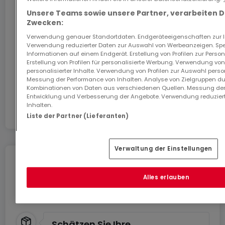
Sichern Sie sich mit dem Code ATHOME26 einen
Unsere Teams sowie unsere Partner, verarbeiten 
Monat kostenloses Internet im schnellsten Netz
Zwecken:
Luxemburgs.
Verwendung genauer Standortdaten. Endgeräteeigenschaften zur Ide
Verwendung reduzierter Daten zur Auswahl von Werbeanzeigen. Spei
Informationen auf einem Endgerät. Erstellung von Profilen zur Person
Los geht’s
Erstellung von Profilen für personalisierte Werbung. Verwendung von
personalisierter Inhalte. Verwendung von Profilen zur Auswahl perso
Messung der Performance von Inhalten. Analyse von Zielgruppen dur
In Zusammenarbeit mit
Kombinationen von Daten aus verschiedenen Quellen. Messung der
Entwicklung und Verbesserung der Angebote. Verwendung reduziert
Inhalten.
Liste der Partner (Lieferanten)
Verwaltung der Einstellungen
Umziehen ohne Stress
Alles erlauben
Sie können von Dienstleistungen für einen
stressfreien Umzug profitieren.
Schätzen Sie Ihre