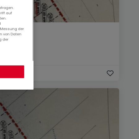
bfragen.
iff auf
ten.
l
. Messung der
en von Daten
g der