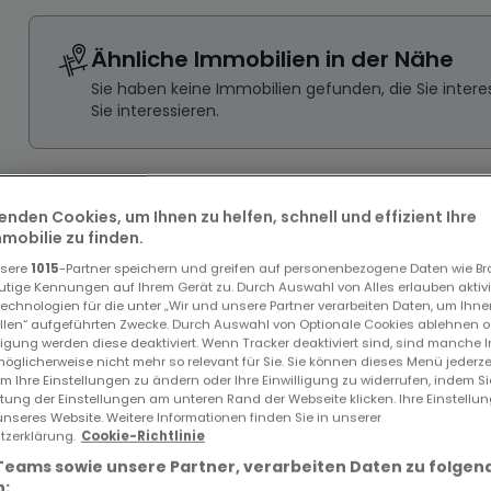
Ähnliche Immobilien in der Nähe
Sie haben keine Immobilien gefunden, die Sie inte
Sie interessieren.
enden Cookies, um Ihnen zu helfen, schnell und effizient Ihre
obilie zu finden.
nsere
1015
-Partner speichern und greifen auf personenbezogene Daten wie B
utige Kennungen auf Ihrem Gerät zu. Durch Auswahl von Alles erlauben aktivi
echnologien für die unter „Wir und unsere Partner verarbeiten Daten, um Ihne
ellen“ aufgeführten Zwecke. Durch Auswahl von Optionale Cookies ablehnen o
lligung werden diese deaktiviert. Wenn Tracker deaktiviert sind, sind manche 
öglicherweise nicht mehr so relevant für Sie. Sie können dieses Menü jederze
um Ihre Einstellungen zu ändern oder Ihre Einwilligung zu widerrufen, indem S
ltung der Einstellungen am unteren Rand der Webseite klicken. Ihre Einstellu
unseres Website. Weitere Informationen finden Sie in unserer
zerklärung.
Cookie-Richtlinie
Teams sowie unsere Partner, verarbeiten Daten zu folgen
: