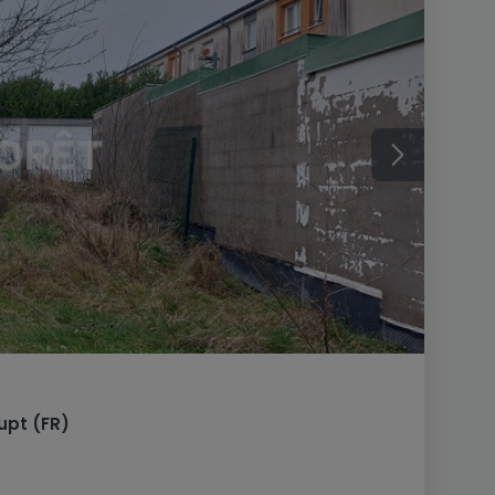
rupt
(FR)