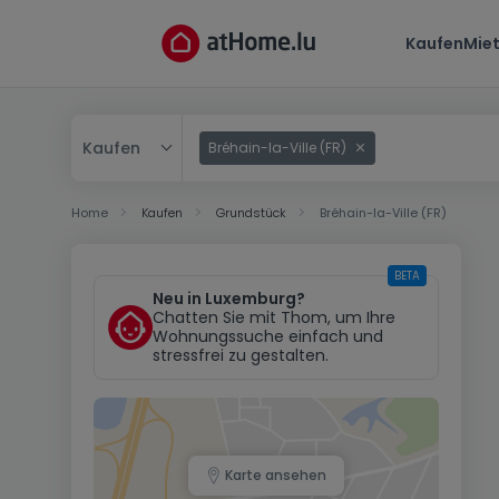
Kaufen
Mie
Kaufen
Bréhain-la-Ville (FR)
Kaufen
Home
Kaufen
Grundstück
Bréhain-la-Ville (FR)
Mieten
BETA
Neu in Luxemburg?
Chatten Sie mit Thom, um Ihre
Wohnungssuche einfach und
stressfrei zu gestalten.
Karte ansehen