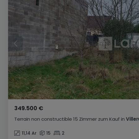
349.500 €
Terrain non constructible
15 Zimmer
zum Kauf
in
Ville
11,14
Ar
15
2