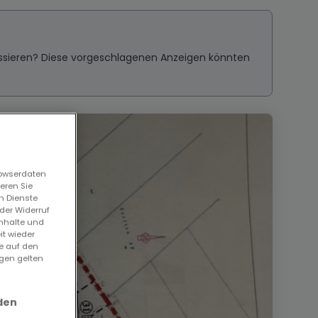
ressieren? Diese vorgeschlagenen Anzeigen könnten
rowserdaten
eren Sie
n Dienste
der Widerruf
Inhalte und
it wieder
ie auf den
ngen gelten
den