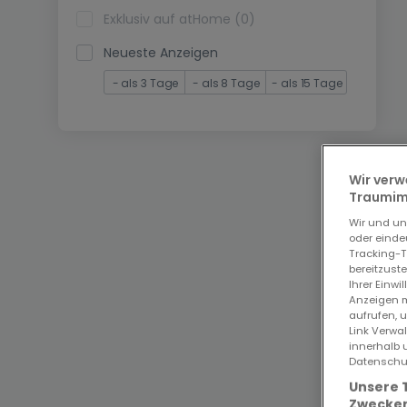
Exklusiv auf atHome (0)
Neueste Anzeigen
- als 3 Tage
- als 8 Tage
- als 15 Tage
Wir verw
Traumimm
Wir und u
oder einde
Tracking-T
bereitzust
Ihrer Einwi
Anzeigen m
aufrufen, 
Link Verwa
innerhalb 
Datenschut
Unsere 
Zwecken