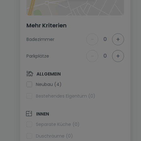
Mehr Kriterien
-
+
0
Badezimmer
-
+
0
Parkplätze
ALLGEMEIN
Neubau (4)
Bestehendes Eigentum (0)
INNEN
Separate Küche (0)
Duschräume (0)