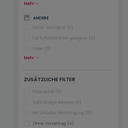
Mehr
Solarzellen (0)
Wärmepumpe (0)
ANDERE
Klimaanlagen (0)
Sofort verfügbar (0)
Glasfaser (0)
Für Rollstuhlfahrer geeignet (0)
Keller (0)
Mehr
Dachboden (0)
Fahrstuhl (0)
ZUSÄTZLICHE FILTER
immobilienleibrente (0)
Ferienimmobilien (0)
Preisverfall (0)
Vollständige Adresse (0)
Mit virtueller Besichtigung (0)
Ohne Vorvertrag (4)