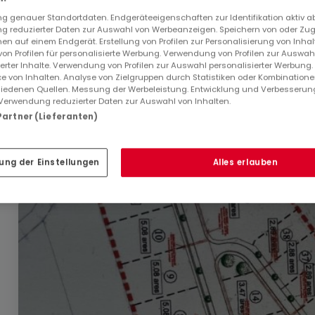
 genauer Standortdaten. Endgeräteeigenschaften zur Identifikation aktiv a
 reduzierter Daten zur Auswahl von Werbeanzeigen. Speichern von oder Zugr
en auf einem Endgerät. Erstellung von Profilen zur Personalisierung von Inhal
 von Profilen für personalisierte Werbung. Verwendung von Profilen zur Auswah
ierter Inhalte. Verwendung von Profilen zur Auswahl personalisierter Werbung
154.110 €
e von Inhalten. Analyse von Zielgruppen durch Statistiken oder Kombination
iedenen Quellen. Messung der Werbeleistung. Entwicklung und Verbesserun
Bauland
zum Kauf
in
Villers-la-Montagne
(FR)
Verwendung reduzierter Daten zur Auswahl von Inhalten.
 Partner (Lieferanten)
4,67
Ar
ung der Einstellungen
Alles erlauben