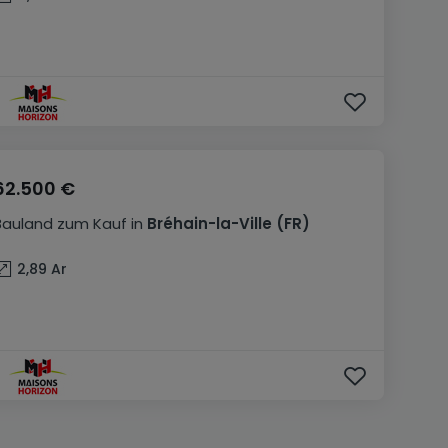
62.500 €
Bauland
zum Kauf
in
Bréhain-la-Ville
(FR)
2,89
Ar