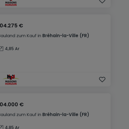
104.275 €
Bauland
zum Kauf
in
Bréhain-la-Ville
(FR)
4,85
Ar
104.000 €
Bauland
zum Kauf
in
Bréhain-la-Ville
(FR)
4,85
Ar