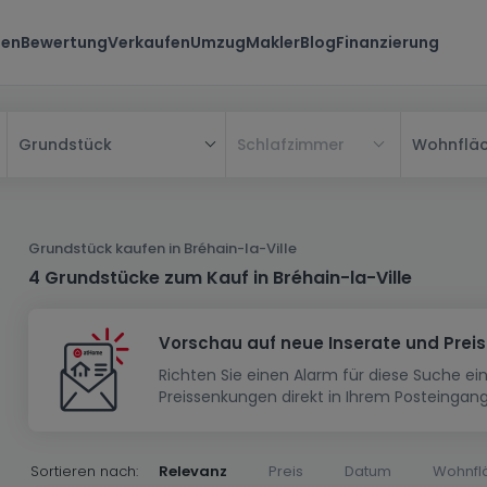
ten
Bewertung
Verkaufen
Umzug
Makler
Blog
Finanzierung
Schlafzimmer
Wohnflä
Grundstück
Alle
Haus
Grundstück kaufen in Bréhain-la-Ville
Wohnung
Haus
4 Grundstücke zum Kauf in Bréhain-la-Ville
Neubauprojekt
Einfamilienhaus
Wohnung
Vorschau auf neue Inserate und Prei
Haus bauen
Reihenhaus
Schlafzimmer
Wohnanlage
Richten Sie einen Alarm für diese Suche e
Renditeobjekt
1-Zimmer-Apartment
Doppelhaushälfte
Musterhaus
Wohnsiedlung
Preissenkungen direkt in Ihrem Posteingang
Grundstück
Penthouse-Wohnung
Renditeobjekt
Villa
Grundstück + Haus
Garage - Parkplatz
Rohbau
Bauland
Herrenhaus
Maisonnette
Sortieren nach:
Relevanz
Preis
Datum
Wohnfl