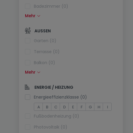
Badezimmer (0)
Mehr
Einbauküche (0)
Offene Küche (0)
AUSSEN
Separate Toilette (0)
Garten (0)
Terrasse (0)
Balkon (0)
Mehr
Schwimmbecken (0)
Südlage (0)
ENERGIE / HEIZUNG
Stromanschluss am Parkplatz (0)
Energieeffizienzklasse (0)
A
B
C
D
E
F
G
H
I
Fußbodenheizung (0)
Photovoltaik (0)