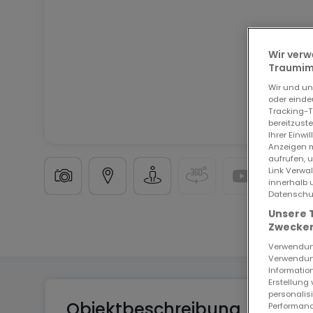
Wir verw
Traumimm
Wir und u
oder einde
Tracking-T
bereitzust
Ihrer Einwi
Anzeigen m
aufrufen, 
Link Verwa
innerhalb 
Datenschut
Unsere 
Bauland
in
Damelevières
(FR)
69.000 €
Zwecken
Verwendung
Verwendung
Information
Erstellung
personalis
Objektbeschreibung
Performanc