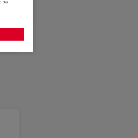
g der
lisé
1949
r
299