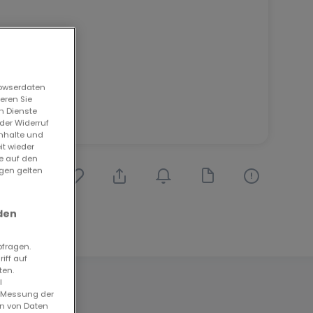
rowserdaten
eren Sie
n Dienste
der Widerruf
Inhalte und
it wieder
ie auf den
ngen gelten
den
bfragen.
iff auf
ten.
l
. Messung der
en von Daten