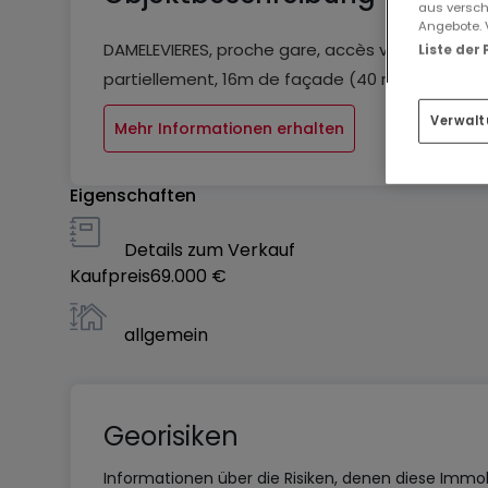
aus versch
Angebote. 
DAMELEVIERES, proche gare, accès voie rapide et 
Liste der
partiellement, 16m de façade (40 m de profonde
Verwalt
Mehr Informationen erhalten
Eigenschaften
Details zum Verkauf
Kaufpreis
69.000 €
allgemein
Georisiken
Informationen über die Risiken, denen diese Immobi