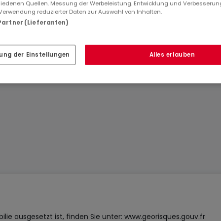
iedenen Quellen. Messung der Werbeleistung. Entwicklung und Verbesserun
Verwendung reduzierter Daten zur Auswahl von Inhalten.
au calme, terrain constructible, plat et clos de 630 m². Viabi
 Partner (Lieferanten)
ur). A voir sans tarder.
ID
atHome
788
ung der Einstellungen
Alles erlauben
ID
Immobilienanbiete
lie ausgesetzt ist, finden Sie unter:
www.georisques.gouv.fr