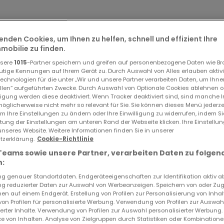
enden Cookies, um Ihnen zu helfen, schnell und effizient Ihre
obilie zu finden.
nsere
1015
-Partner speichern und greifen auf personenbezogene Daten wie B
utige Kennungen auf Ihrem Gerät zu. Durch Auswahl von Alles erlauben aktivi
echnologien für die unter „Wir und unsere Partner verarbeiten Daten, um Ihne
ellen“ aufgeführten Zwecke. Durch Auswahl von Optionale Cookies ablehnen o
lligung werden diese deaktiviert. Wenn Tracker deaktiviert sind, sind manche 
öglicherweise nicht mehr so relevant für Sie. Sie können dieses Menü jederze
um Ihre Einstellungen zu ändern oder Ihre Einwilligung zu widerrufen, indem S
ltung der Einstellungen am unteren Rand der Webseite klicken. Ihre Einstellu
unseres Website. Weitere Informationen finden Sie in unserer
zerklärung.
Cookie-Richtlinie
Teams sowie unsere Partner, verarbeiten Daten zu folgen
:
 genauer Standortdaten. Endgeräteeigenschaften zur Identifikation aktiv a
 reduzierter Daten zur Auswahl von Werbeanzeigen. Speichern von oder Zugr
en auf einem Endgerät. Erstellung von Profilen zur Personalisierung von Inhal
 von Profilen für personalisierte Werbung. Verwendung von Profilen zur Auswah
ierter Inhalte. Verwendung von Profilen zur Auswahl personalisierter Werbung
e von Inhalten. Analyse von Zielgruppen durch Statistiken oder Kombination