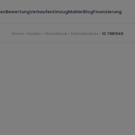
ten
Bewertung
Verkaufen
Umzug
Makler
Blog
Finanzierung
Home
Kaufen
Grundstück
Damelevières
ID 7881949