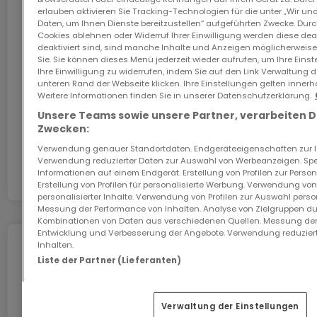
Das GiGA Internet: Internet zu Hause
erlauben aktivieren Sie Tracking-Technologien für die unter „Wir un
Daten, um Ihnen Dienste bereitzustellen“ aufgeführten Zwecke. Dur
Sichern Sie sich mit dem Code ATHOME26 einen
Cookies ablehnen oder Widerruf Ihrer Einwilligung werden diese deak
Monat kostenloses Internet im schnellsten Netz
deaktiviert sind, sind manche Inhalte und Anzeigen möglicherweise 
Luxemburgs.
Sie. Sie können dieses Menü jederzeit wieder aufrufen, um Ihre Eins
Ihre Einwilligung zu widerrufen, indem Sie auf den Link Verwaltung 
unteren Rand der Webseite klicken. Ihre Einstellungen gelten innerh
Los geht’s
Weitere Informationen finden Sie in unserer Datenschutzerklärung.
Unsere Teams sowie unsere Partner, verarbeiten 
Zwecken:
In Zusammenarbeit mit
Verwendung genauer Standortdaten. Endgeräteeigenschaften zur Ide
Verwendung reduzierter Daten zur Auswahl von Werbeanzeigen. Spei
Informationen auf einem Endgerät. Erstellung von Profilen zur Person
Erstellung von Profilen für personalisierte Werbung. Verwendung von
personalisierter Inhalte. Verwendung von Profilen zur Auswahl perso
Messung der Performance von Inhalten. Analyse von Zielgruppen dur
Kombinationen von Daten aus verschiedenen Quellen. Messung der
Entwicklung und Verbesserung der Angebote. Verwendung reduziert
Inhalten.
Umziehen ohne Stress
Liste der Partner (Lieferanten)
Sie können von Dienstleistungen für einen
stressfreien Umzug profitieren.
Verwaltung der Einstellungen