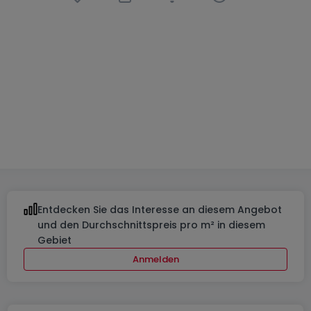
Bauland
5 Schlafzimmer
in
Greiveldange
450.000 €
3,72
Ar
5
4
Entdecken Sie das Interesse an diesem Angebot
und den Durchschnittspreis pro m² in diesem
Gebiet
Anmelden