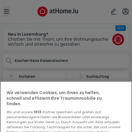
Ort
Abbrechen
ok
Open sidebar
BETA
Kaiserslautern (DE)
Neu in Luxemburg?
Chatten Sie mit Thom, um Ihre Wohnungssuche
einfach und stressfrei zu gestalten.
Kaufen Haus Kaiserslautern
Suchauftrag
1-Zimmer Haus kaufen in Kaiserslautern
Wir verwenden Cookies, um Ihnen zu helfen,
0 1-Zimmer Haus zum Kauf in Kaiserslautern
schnell und effizient Ihre Traumimmobilie zu
finden.
Wir und unsere
1013
-Partner speichern und greifen auf
personenbezogene Daten wie Browserdaten oder eindeutige
Kennungen auf Ihrem Gerät zu. Durch Auswahl von Alles erlauben
aktivieren Sie Tracking-Technologien für die unter „Wir und unsere