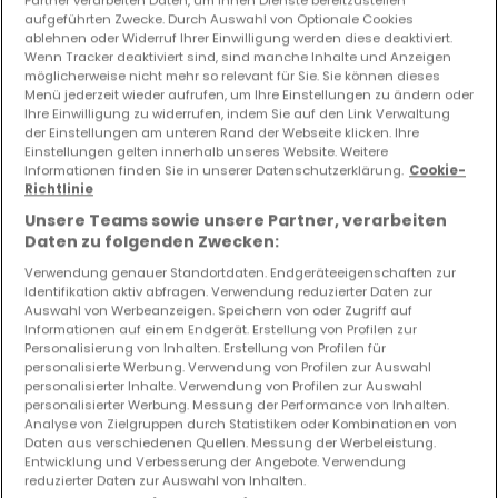
Partner verarbeiten Daten, um Ihnen Dienste bereitzustellen“
aufgeführten Zwecke. Durch Auswahl von Optionale Cookies
ablehnen oder Widerruf Ihrer Einwilligung werden diese deaktiviert.
Vorschau auf neue Inserate und
Wenn Tracker deaktiviert sind, sind manche Inhalte und Anzeigen
Preissenkungen!
möglicherweise nicht mehr so relevant für Sie. Sie können dieses
Menü jederzeit wieder aufrufen, um Ihre Einstellungen zu ändern oder
Richten Sie einen Alarm für diese Suche ein, um neue
Ihre Einwilligung zu widerrufen, indem Sie auf den Link Verwaltung
Objekte und Preissenkungen direkt in Ihrem
der Einstellungen am unteren Rand der Webseite klicken. Ihre
Posteingang zu erhalten!
Einstellungen gelten innerhalb unseres Website. Weitere
Informationen finden Sie in unserer Datenschutzerklärung.
Cookie-
Suchauftrag
Richtlinie
Unsere Teams sowie unsere Partner, verarbeiten
Daten zu folgenden Zwecken:
Verwendung genauer Standortdaten. Endgeräteeigenschaften zur
Identifikation aktiv abfragen. Verwendung reduzierter Daten zur
Häuser in Kaiserslautern (DE) - Suche mit
Auswahl von Werbeanzeigen. Speichern von oder Zugriff auf
einer Zimmerangabe
Informationen auf einem Endgerät. Erstellung von Profilen zur
Personalisierung von Inhalten. Erstellung von Profilen für
1 Schlafzimmer
personalisierte Werbung. Verwendung von Profilen zur Auswahl
personalisierter Inhalte. Verwendung von Profilen zur Auswahl
2 Schlafzimmer
personalisierter Werbung. Messung der Performance von Inhalten.
3 Schlafzimmer
Analyse von Zielgruppen durch Statistiken oder Kombinationen von
Daten aus verschiedenen Quellen. Messung der Werbeleistung.
4 Schlafzimmer
Entwicklung und Verbesserung der Angebote. Verwendung
reduzierter Daten zur Auswahl von Inhalten.
5 Schlafzimmer