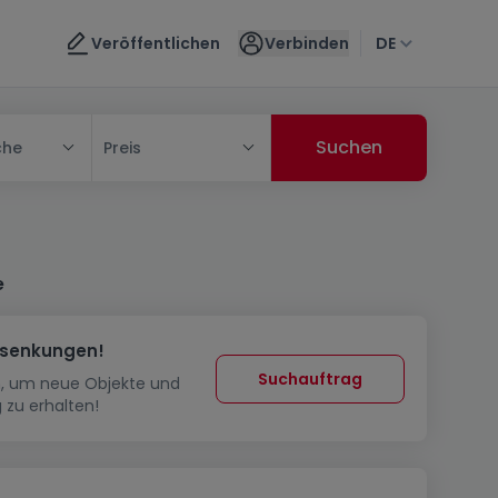
Veröffentlichen
Verbinden
DE
che
Preis
e
ssenkungen!
Suchauftrag
in, um neue Objekte und
 zu erhalten!