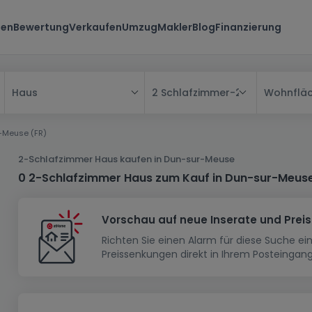
ten
Bewertung
Verkaufen
Umzug
Makler
Blog
Finanzierung
2 Schlafzimmer
-
2 Schlafzimmer
Wohnflä
Haus
Alle
-Meuse (FR)
Haus
2-Schlafzimmer Haus kaufen in Dun-sur-Meuse
Wohnung
Haus
0 2-Schlafzimmer Haus zum Kauf in Dun-sur-Meus
Neubauprojekt
Einfamilienhaus
Wohnung
Vorschau auf neue Inserate und Prei
Haus bauen
Reihenhaus
Schlafzimmer
Wohnanlage
Richten Sie einen Alarm für diese Suche e
Renditeobjekt
1-Zimmer-Apartment
Doppelhaushälfte
Musterhaus
Wohnsiedlung
Preissenkungen direkt in Ihrem Posteingang
Grundstück
Penthouse-Wohnung
Renditeobjekt
Villa
Grundstück + Haus
Garage - Parkplatz
Rohbau
Bauland
Herrenhaus
Maisonnette