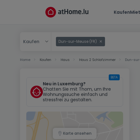
Kaufen
Mie
Kaufen
Dun-sur-Meuse (FR)
Kaufen
Home
Kaufen
Haus
Haus 2 Schlafzimmer
Dun-sur
Mieten
BETA
Neu in Luxemburg?
Chatten Sie mit Thom, um Ihre
Wohnungssuche einfach und
stressfrei zu gestalten.
Karte ansehen