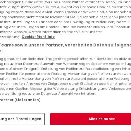
echnologien für die unter „Wir und unsere Partner verarbeiten Daten, um Ihne
ellen“ aufgeführten Zwecke. Durch Auswahl von Optionale Cookies ablehnen o
lligung werden diese deaktiviert. Wenn Tracker deaktiviert sind, sind manche 
öglicherweise nicht mehr so relevant für Sie. Sie können dieses Menü jederze
um Ihre Einstellungen zu ändern oder Ihre Einwilligung zu widerrufen, indem S
Top Suchaufträge
ltung der Einstellungen am unteren Rand der Webseite klicken. Ihre Einstellu
unseres Website. Weitere Informationen finden Sie in unserer
zerklärung.
Cookie-Richtlinie
2 Schlafzimmer Häuser kaufen in Meuse
Teams sowie unsere Partner, verarbeiten Daten zu folgen
Immobilienbewertung
:
 genauer Standortdaten. Endgeräteeigenschaften zur Identifikation aktiv a
 reduzierter Daten zur Auswahl von Werbeanzeigen. Speichern von oder Zugr
en auf einem Endgerät. Erstellung von Profilen zur Personalisierung von Inhal
 von Profilen für personalisierte Werbung. Verwendung von Profilen zur Auswah
ierter Inhalte. Verwendung von Profilen zur Auswahl personalisierter Werbung
e von Inhalten. Analyse von Zielgruppen durch Statistiken oder Kombination
iedenen Quellen. Messung der Werbeleistung. Entwicklung und Verbesserun
Verwendung reduzierter Daten zur Auswahl von Inhalten.
 Partner (Lieferanten)
ung der Einstellungen
Alles erlauben