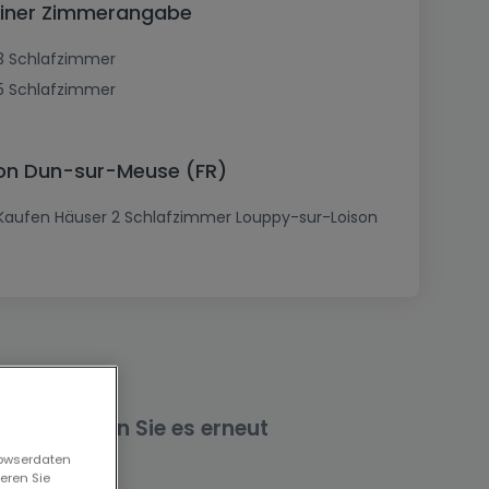
einer Zimmerangabe
3 Schlafzimmer
5 Schlafzimmer
von Dun-sur-Meuse (FR)
Kaufen Häuser 2 Schlafzimmer Louppy-sur-Loison
nd versuchen Sie es erneut
rowserdaten
eren Sie