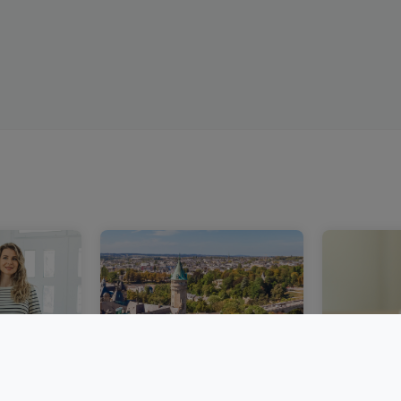
n in
Ein stabilerer
Immobili