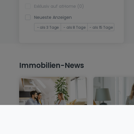
Exklusiv auf atHome (0)
Neueste Anzeigen
- als 3 Tage
- als 8 Tage
- als 15 Tage
Immobilien-News
Eine Immobilie in
Wohnung miete