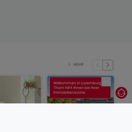
MEHR
Willkommen in Luxemburg!
Schließen
Thom hilft Ihnen bei Ihrer
Immobiliensuche.
enkauf in
Immobilienzinsen in