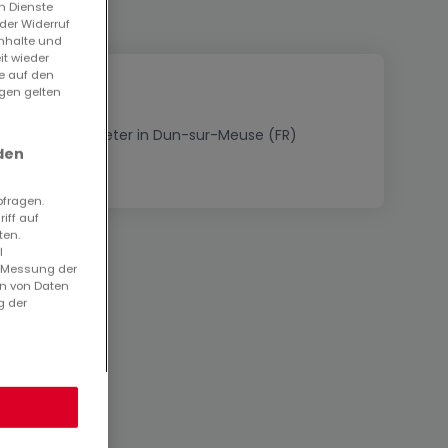
n Dienste
der Widerruf
Inhalte und
it wieder
ie auf den
ngen gelten
Immobilienanbieter in Dun-sur-Meuse (FR)
den
bfragen.
iff auf
ten.
l
. Messung der
en von Daten
g der