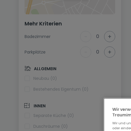
Mehr Kriterien
-
+
0
Badezimmer
-
+
0
Parkplätze
ALLGEMEIN
Neubau (0)
Bestehendes Eigentum (0)
INNEN
Wir verw
Traumimm
Separate Küche (0)
Wir und u
Duschräume (0)
oder einde