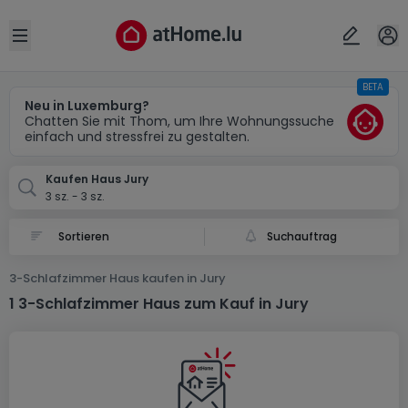
Ort
Abbrechen
ok
Open sidebar
BETA
Jury (FR)
Neu in Luxemburg?
Chatten Sie mit Thom, um Ihre Wohnungssuche
einfach und stressfrei zu gestalten.
Kaufen Haus Jury
3 sz. - 3 sz.
Suchauftrag
3-Schlafzimmer Haus kaufen in Jury
1 3-Schlafzimmer Haus zum Kauf in Jury