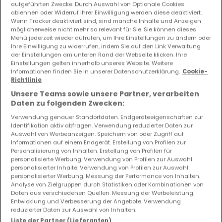
aufgeführten Zwecke. Durch Auswahl von Optionale Cookies
ablehnen oder Widerruf Ihrer Einwilligung werden diese deaktiviert.
Wenn Tracker deaktiviert sind, sind manche Inhalte und Anzeigen
möglicherweise nicht mehr so relevant für Sie. Sie können dieses
Menü jederzeit wieder aufrufen, um Ihre Einstellungen zu ändern oder
Ihre Einwilligung zu widerrufen, indem Sie auf den Link Verwaltung
310.000 €
der Einstellungen am unteren Rand der Webseite klicken. Ihre
Einstellungen gelten innerhalb unseres Website. Weitere
Haus
5 Zimmer
zum Kauf
in
Jury
(FR)
Informationen finden Sie in unserer Datenschutzerklärung.
Cookie-
Richtlinie
200
m²
5
3
2
Unsere Teams sowie unsere Partner, verarbeiten
Daten zu folgenden Zwecken:
Verwendung genauer Standortdaten. Endgeräteeigenschaften zur
Identifikation aktiv abfragen. Verwendung reduzierter Daten zur
Auswahl von Werbeanzeigen. Speichern von oder Zugriff auf
Informationen auf einem Endgerät. Erstellung von Profilen zur
Personalisierung von Inhalten. Erstellung von Profilen für
personalisierte Werbung. Verwendung von Profilen zur Auswahl
Ähnliche Immobilien in der Nähe
personalisierter Inhalte. Verwendung von Profilen zur Auswahl
personalisierter Werbung. Messung der Performance von Inhalten.
Sie haben keine Immobilien gefunden, die Sie
Analyse von Zielgruppen durch Statistiken oder Kombinationen von
interessieren? Diese vorgeschlagenen Anzeigen
Daten aus verschiedenen Quellen. Messung der Werbeleistung.
könnten Sie interessieren.
Entwicklung und Verbesserung der Angebote. Verwendung
reduzierter Daten zur Auswahl von Inhalten.
Liste der Partner (Lieferanten)