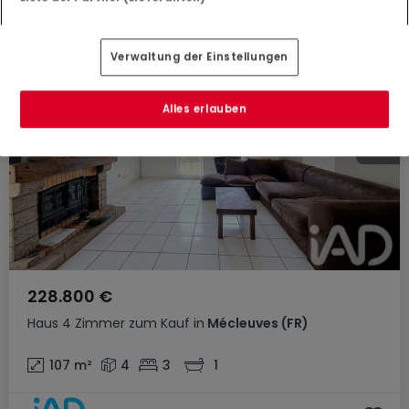
Verwaltung der Einstellungen
Alles erlauben
228.800 €
Haus
4 Zimmer
zum Kauf
in
Mécleuves
(FR)
107
m²
4
3
1