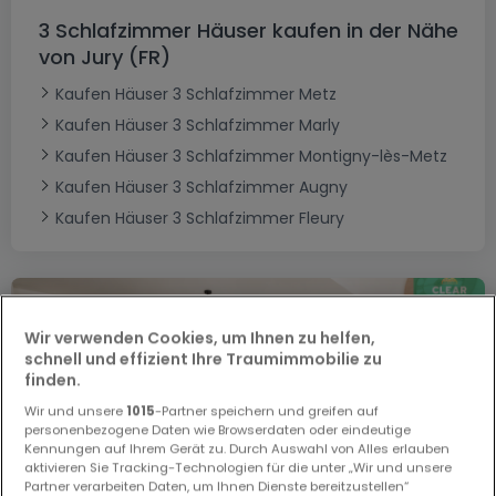
3 Schlafzimmer Häuser kaufen in der Nähe
von Jury (FR)
Kaufen Häuser 3 Schlafzimmer Metz
Kaufen Häuser 3 Schlafzimmer Marly
Kaufen Häuser 3 Schlafzimmer Montigny-lès-Metz
Kaufen Häuser 3 Schlafzimmer Augny
Kaufen Häuser 3 Schlafzimmer Fleury
Wir verwenden Cookies, um Ihnen zu helfen,
schnell und effizient Ihre Traumimmobilie zu
finden.
Wir und unsere
1015
-Partner speichern und greifen auf
personenbezogene Daten wie Browserdaten oder eindeutige
Kennungen auf Ihrem Gerät zu. Durch Auswahl von Alles erlauben
aktivieren Sie Tracking-Technologien für die unter „Wir und unsere
Partner verarbeiten Daten, um Ihnen Dienste bereitzustellen“