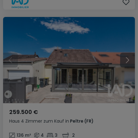
259.500 €
Haus
4 Zimmer
zum Kauf
in
Peltre
(FR)
136
m²
4
3
2