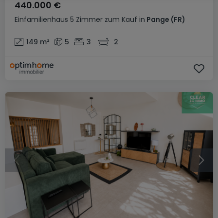
440.000 €
Einfamilienhaus
5 Zimmer
zum Kauf
in
Pange
(FR)
149
m²
5
3
2