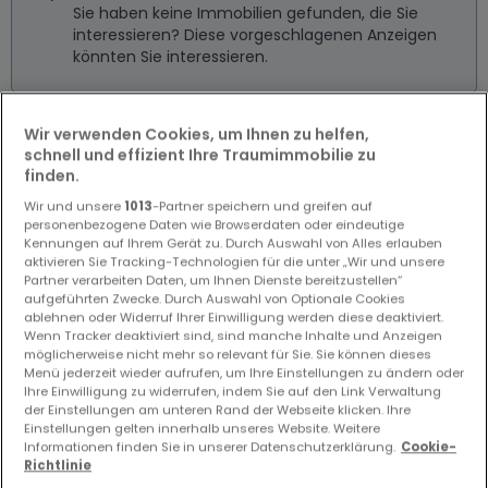
Sie haben keine Immobilien gefunden, die Sie
interessieren? Diese vorgeschlagenen Anzeigen
könnten Sie interessieren.
Wir verwenden Cookies, um Ihnen zu helfen,
schnell und effizient Ihre Traumimmobilie zu
finden.
Wir und unsere
1013
-Partner speichern und greifen auf
personenbezogene Daten wie Browserdaten oder eindeutige
Kennungen auf Ihrem Gerät zu. Durch Auswahl von Alles erlauben
aktivieren Sie Tracking-Technologien für die unter „Wir und unsere
Partner verarbeiten Daten, um Ihnen Dienste bereitzustellen“
aufgeführten Zwecke. Durch Auswahl von Optionale Cookies
ablehnen oder Widerruf Ihrer Einwilligung werden diese deaktiviert.
Wenn Tracker deaktiviert sind, sind manche Inhalte und Anzeigen
möglicherweise nicht mehr so relevant für Sie. Sie können dieses
Menü jederzeit wieder aufrufen, um Ihre Einstellungen zu ändern oder
Ihre Einwilligung zu widerrufen, indem Sie auf den Link Verwaltung
der Einstellungen am unteren Rand der Webseite klicken. Ihre
Einstellungen gelten innerhalb unseres Website. Weitere
Informationen finden Sie in unserer Datenschutzerklärung.
Cookie-
228.800 €
Richtlinie