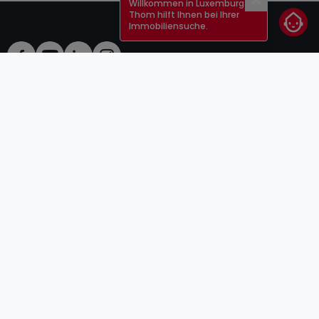
Willkommen in Luxemburg!
Schließen
Thom hilft Ihnen bei Ihrer
Immobiliensuche.
AGB
atHomeGroup
Verkaufsbedingungen
Kontakt
DSA
Anbieter
Impressum
Datenschutzerklärung
Karriere
Cookies
Internetkriminalität
© 2000 -
2026
atHome Group S.à.r.l.
5, rue Charles Darwin L-1433 Luxembourg
atHomeGroup
Privatperson