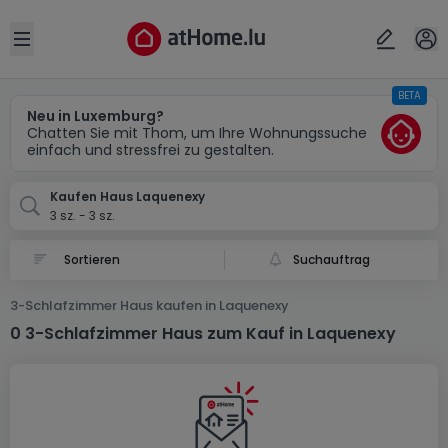
Ort
Abbrechen
ok
Open sidebar
BETA
Laquenexy (FR)
Neu in Luxemburg?
Chatten Sie mit Thom, um Ihre Wohnungssuche
einfach und stressfrei zu gestalten.
Kaufen Haus Laquenexy
3 sz. - 3 sz.
Suchauftrag
3-Schlafzimmer Haus kaufen in Laquenexy
0 3-Schlafzimmer Haus zum Kauf in Laquenexy