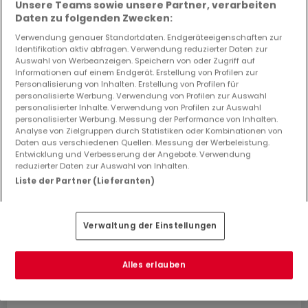
Haus
4 Zimmer
zum Kauf
in
Mécleuves
(FR)
Unsere Teams sowie unsere Partner, verarbeiten
Daten zu folgenden Zwecken:
107
m²
4
3
1
Verwendung genauer Standortdaten. Endgeräteeigenschaften zur
Identifikation aktiv abfragen. Verwendung reduzierter Daten zur
Auswahl von Werbeanzeigen. Speichern von oder Zugriff auf
Informationen auf einem Endgerät. Erstellung von Profilen zur
Personalisierung von Inhalten. Erstellung von Profilen für
personalisierte Werbung. Verwendung von Profilen zur Auswahl
personalisierter Inhalte. Verwendung von Profilen zur Auswahl
personalisierter Werbung. Messung der Performance von Inhalten.
Analyse von Zielgruppen durch Statistiken oder Kombinationen von
Daten aus verschiedenen Quellen. Messung der Werbeleistung.
Entwicklung und Verbesserung der Angebote. Verwendung
reduzierter Daten zur Auswahl von Inhalten.
Liste der Partner (Lieferanten)
Verwaltung der Einstellungen
Alles erlauben