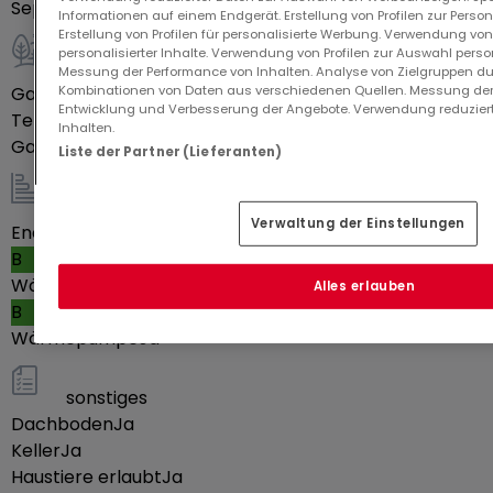
Separate Toiletten
1
Informationen auf einem Endgerät. Erstellung von Profilen zur Person
nur 7 Minuten, Kirchberg in 20 Minuten – ideal für
Erstellung von Profilen für personalisierte Werbung. Verwendung von
Pendler und alle, die die Vorzüge der Stadt nicht
personalisierter Inhalte. Verwendung von Profilen zur Auswahl perso
Außenbereich
Messung der Performance von Inhalten. Analyse von Zielgruppen dur
missen möchten.
Kombinationen von Daten aus verschiedenen Quellen. Messung der
Garage
2
Entwicklung und Verbesserung der Angebote. Verwendung reduziert
Terrasse
Ja
Inhalten.
Der ca. 70 m² große Garten bietet eine herrliche
Garten
Ja
Liste der Partner (Lieferanten)
Aussicht und lädt zum Verweilen im Freien ein. Ob
gemütliches Grillen mit Freunden und Familie oder
Energie / Heizung
Verwaltung der Einstellungen
Energieeffizienzklasse
entspannte Stunden in der Sonne – hier finden Sie
B
Ihren persönlichen Rückzugsort. Dank der großen
Wärmedämmwert
Alles erlauben
Fensterfronten sind die Räume lichtdurchflutet und
B
schaffen eine angenehme Wohnatmosphäre. Eine
Wärmepumpe
Ja
moderne Wärmepumpe sorgt für ein behagliches
Wohnklima und niedrige Energiekosten. Die ruhige
sonstiges
Straße garantiert ungestörtes Wohnen und viel
Dachboden
Ja
Privatsphäre.
Keller
Ja
Haustiere erlaubt
Ja