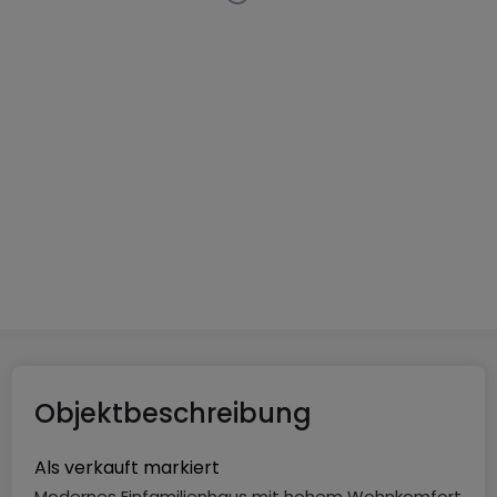
Doppelhaushälfte
4 Schlafzimmer
in
Bech
897.000 €
135
m²
4
1
2
Objektbeschreibung
Als verkauft markiert
Modernes Einfamilienhaus mit hohem Wohnkomfort