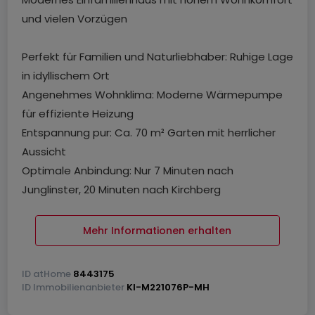
und vielen Vorzügen
Perfekt für Familien und Naturliebhaber: Ruhige Lage
in idyllischem Ort
Angenehmes Wohnklima: Moderne Wärmepumpe
für effiziente Heizung
Entspannung pur: Ca. 70 m² Garten mit herrlicher
Aussicht
Optimale Anbindung: Nur 7 Minuten nach
Junglinster, 20 Minuten nach Kirchberg
Ihr privater Rückzugsort: Ruhige Nebenstraße und
viel Privatsphäre
Mehr Informationen erhalten
_____________________________________
ID
atHome
8443175
Ihr neues Zuhause auf einen Blick:
ID
Immobilienanbieter
KI-M221076P-MH