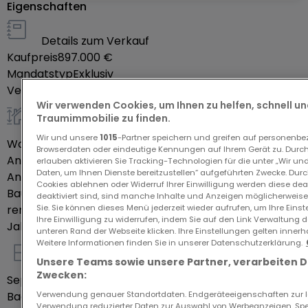
Eigenschaften
++ MODERNE WÄRMEPUMPE ++
135 m² Wohnfläche – ideal für Familien und Paare
Details zum Verkauf
244 m² Gesamtfläche – viel Platz für individuelle
Kaufpreis
897.000 €
Gestaltung
Mandatstyp
Exklusiv
Garage für 2 PKW – komfortables Parken
Verfügbarkeit
Noch zu bestätigen
Sehr helle Räume – dank großer Fensterfronten
Wir verwenden Cookies, um Ihnen zu helfen, schnell und
Traumimmobilie zu finden.
Ca. 70 m² Garten – mit herrlicher Aussicht
allgemein
Ruhige Nebenstraße – ungestörtes Wohnen
Wir und unsere
1015
-Partner speichern und greifen auf personenb
Wohnfläche
135
m²
Browserdaten oder eindeutige Kennungen auf Ihrem Gerät zu. Durch
_____________________________________
Anzahl der Zimmer
5
erlauben aktivieren Sie Tracking-Technologien für die unter „Wir un
Daten, um Ihnen Dienste bereitzustellen“ aufgeführten Zwecke. Dur
Anzahl Schlafzimmer
4
Cookies ablehnen oder Widerruf Ihrer Einwilligung werden diese deak
Baujahr laut Energieausweis
WIllkommen in Rippig!
2013
deaktiviert sind, sind manche Inhalte und Anzeigen möglicherweise 
Sie. Sie können dieses Menü jederzeit wieder aufrufen, um Ihre Eins
renoviert
Ja
Ihre Einwilligung zu widerrufen, indem Sie auf den Link Verwaltung 
Jahr der Renovierung
2023
Dieses Haus verbindet modernes Wohnen mit der
unteren Rand der Webseite klicken. Ihre Einstellungen gelten innerh
Weitere Informationen finden Sie in unserer Datenschutzerklärung.
Ruhe und Schönheit der Natur. Gelegen im
Unsere Teams sowie unsere Partner, verarbeiten 
Innenausstattung
idyllischen Ort Rippig, genießen Sie hier eine
Zwecken:
Separate Küche
Ja
entspannte Atmosphäre und sind dennoch
Verwendung genauer Standortdaten. Endgeräteeigenschaften zur Ide
Badezimmer
1
bestens angebunden. Junglinster erreichen Sie in
Verwendung reduzierter Daten zur Auswahl von Werbeanzeigen. Spei