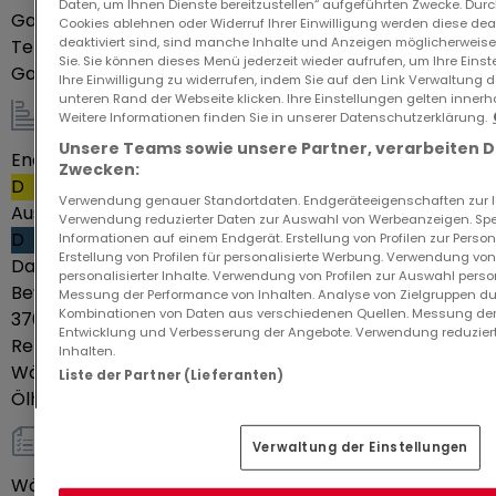
Daten, um Ihnen Dienste bereitzustellen“ aufgeführten Zwecke. Dur
Garage
2
Cookies ablehnen oder Widerruf Ihrer Einwilligung werden diese deak
deaktiviert sind, sind manche Inhalte und Anzeigen möglicherweise 
Terrasse
100
m²
Plus d'informations au 07 73 12 31 37, n'hésitez pas à
Sie. Sie können dieses Menü jederzeit wieder aufrufen, um Ihre Eins
Garten
Ja
Ihre Einwilligung zu widerrufen, indem Sie auf den Link Verwaltung 
m'appeler directement si pas de réponse
unteren Rand der Webseite klicken. Ihre Einstellungen gelten innerh
privilégiez les SMS :)
Weitere Informationen finden Sie in unserer Datenschutzerklärung.
Energie / Heizung
Unsere Teams sowie unsere Partner, verarbeiten 
Energieeffizienzklasse
107
Zwecken:
Au plaisir d'échanger
D
Verwendung genauer Standortdaten. Endgeräteeigenschaften zur Ide
Ausstoß von Treibhausgasen
31
Verwendung reduzierter Daten zur Auswahl von Werbeanzeigen. Spei
Sandra GATTO
D
Informationen auf einem Endgerät. Erstellung von Profilen zur Person
Erstellung von Profilen für personalisierte Werbung. Verwendung von
Datum des Energiepasses
06-05-2025
personalisierter Inhalte. Verwendung von Profilen zur Auswahl perso
Bewertung des jährlichen Energieverbrauchs
Zwischen
https://www.reseau-expertimo.fr/vente/34838-
Messung der Performance von Inhalten. Analyse von Zielgruppen dur
Kombinationen von Daten aus verschiedenen Quellen. Messung der
3700 € und 5060 €
coin-les-cuvry/maison/t7/222290-magnifique-
Entwicklung und Verbesserung der Angebote. Verwendung reduziert
Referenzjahr der jährlichen Kosten
2023
propriete-de-280m-sur-50-ares-5-ch-piscine-
Inhalten.
Wärmepumpe
Ja
Liste der Partner (Lieferanten)
terrain-petanque-double-garage/
Ölheizung
Ja
Les informations sur les risques auxquels ce bien
Verwaltung der Einstellungen
sonstiges
est exposé sont disponibles sur le site Géorisques :
Wäschekammer
Ja