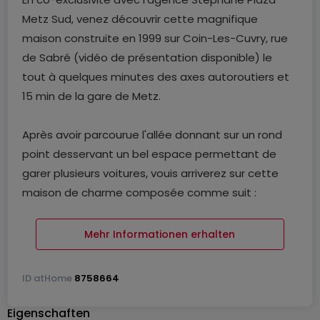
Metz Sud, venez découvrir cette magnifique
maison construite en 1999 sur Coin-Les-Cuvry, rue
de Sabré (vidéo de présentation disponible) le
tout à quelques minutes des axes autoroutiers et
15 min de la gare de Metz.
Après avoir parcourue l'allée donnant sur un rond
point desservant un bel espace permettant de
garer plusieurs voitures, vouis arriverez sur cette
maison de charme composée comme suit :
- RDC : un garage double & un garage simple avec
Mehr Informationen erhalten
la cuve à Fioul, une belle entrée, une cuisine
entièrement équipée avec machine à café
ID
atHome
8758664
intégrée entre autres, une buanderie/chaufferie de
plus de 14m², une SDD, un WC indépenadant , un
Eigenschaften