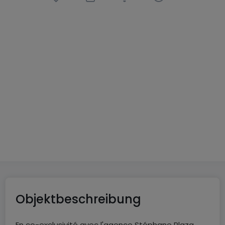
Einfamilienhaus
7 Zimmer
in
Coin-lès-Cuvry
(FR)
680.000 €
280
m²
7
5
2
Objektbeschreibung
En co-exclusivité avec l'agence Stéphane Plaza