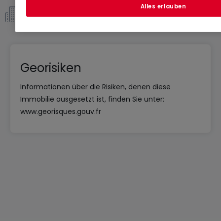
www.georisques.gouv.fr
Alles erlauben
Eigentümergemeinschaft *
Georisiken
Informationen über die Risiken, denen diese
Immobilie ausgesetzt ist, finden Sie unter:
www.georisques.gouv.fr