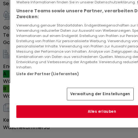
Weitere Informationen finden Sie in unserer Datenschutzerklärung.
Separate Toiletten
1
Unsere Teams sowie unsere Partner, verarbeiten 
Zwecken:
Außenbereich
Verwendung genauer Standortdaten. Endgeräteeigenschaften zur Ide
Garage
2
Verwendung reduzierter Daten zur Auswahl von Werbeanzeigen. Spei
Terrasse
10
m²
Informationen auf einem Endgerät. Erstellung von Profilen zur Person
Erstellung von Profilen für personalisierte Werbung. Verwendung von
Garten
Ja
personalisierter Inhalte. Verwendung von Profilen zur Auswahl perso
Messung der Performance von Inhalten. Analyse von Zielgruppen dur
Kombinationen von Daten aus verschiedenen Quellen. Messung der
Energie / Heizung
Entwicklung und Verbesserung der Angebote. Verwendung reduziert
Energieeffizienzklasse
Inhalten.
A
Liste der Partner (Lieferanten)
Wärmedämmwert
B
Verwaltung der Einstellungen
Wärmepumpe
Ja
sonstiges
Alles erlauben
Keller
Ja
Wäschekammer
Ja