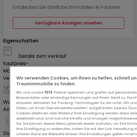
Entdecken Sie ähnliche Immobilien in Fouhren
Verfügbare Anzeigen ansehen
Eigenschaften
Details zum Verkauf
Kaufpreis
-
Mandatstyp
Exklusiv
Verfügbarkeit
Noch zu bestätigen
Wir verwenden Cookies, um Ihnen zu helfen, schnell und
Traumimmobilie zu finden.
Wir und unsere
1013
-Partner speichern und greifen auf personenb
allgemein
Browserdaten oder eindeutige Kennungen auf Ihrem Gerät zu. Durch
Wohnfläche
133,52
m²
erlauben aktivieren Sie Tracking-Technologien für die unter „Wir un
Daten, um Ihnen Dienste bereitzustellen“ aufgeführten Zwecke. Dur
Anzahl Schlafzimmer
4
Cookies ablehnen oder Widerruf Ihrer Einwilligung werden diese deak
deaktiviert sind, sind manche Inhalte und Anzeigen möglicherweise 
Sie. Sie können dieses Menü jederzeit wieder aufrufen, um Ihre Eins
Innenausstattung
Ihre Einwilligung zu widerrufen, indem Sie auf den Link Verwaltung 
Duschräume
1
unteren Rand der Webseite klicken. Ihre Einstellungen gelten innerh