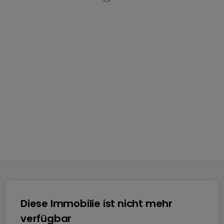
Einfamilienhaus
4 Schlafzimmer
in
Fouhren
Diese
Anzeige ist nicht mehr auf dem Markt verfügbar
134
m²
4
1
2
Diese Immobilie ist nicht mehr
verfügbar