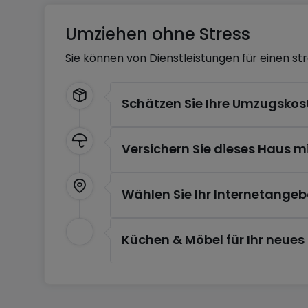
Umziehen ohne Stress
Intéressé ? Contactez-nous
Sie können von Dienstleistungen für einen st
B IMMOBILIER
Agences : Diekirch & Merl
Schätzen Sie Ihre Umzugskos
Tél. : +352 26 81 13 99
Email : diekirch@b-immobilier.lu
Découvrez nos offres : www.b-immobilier.lu
Versichern Sie dieses Haus m
– Sous toutes réserves –
Wählen Sie Ihr Internetangeb
(Les images, surfaces et prix peuvent être sou
Küchen & Möbel für Ihr neue