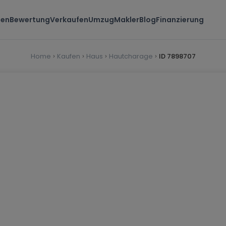
ten
Bewertung
Verkaufen
Umzug
Makler
Blog
Finanzierung
Home
Kaufen
Haus
Hautcharage
ID 7898707