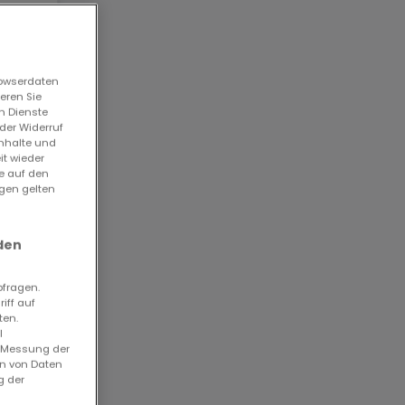
rowserdaten
eren Sie
n Dienste
der Widerruf
Inhalte und
it wieder
ie auf den
ngen gelten
8707
2652
den
bfragen.
iff auf
ten.
l
. Messung der
en von Daten
g der