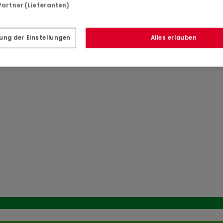
 Partner (Lieferanten)
obilier.lu : plans, cahier des charges, notice descriptive, et
ung der Einstellungen
Alles erlauben
fonctionnelle avec de beaux volumes :
jardin
angement
éserve de faisabilité technique et administrative.)