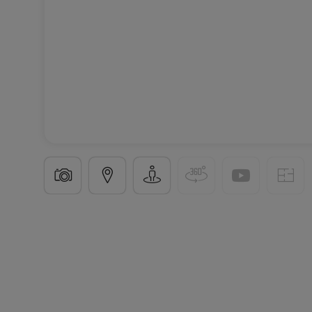
Reihenhaus
4 Schlafzimmer
in
Hautcharage
1.19
188
m²
4