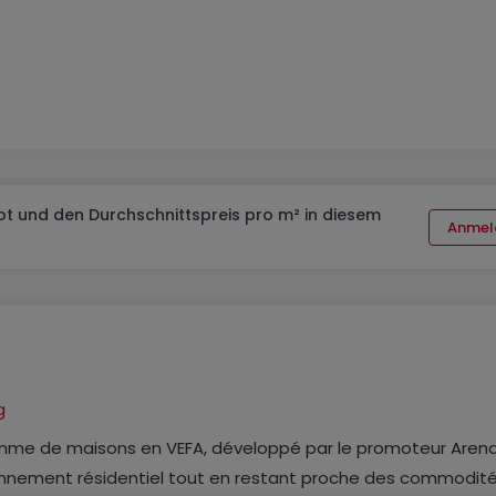
t und den Durchschnittspreis pro m² in diesem
Anmel
g
mme de maisons en VEFA, développé par le promoteur Aren
ronnement résidentiel tout en restant proche des commodit