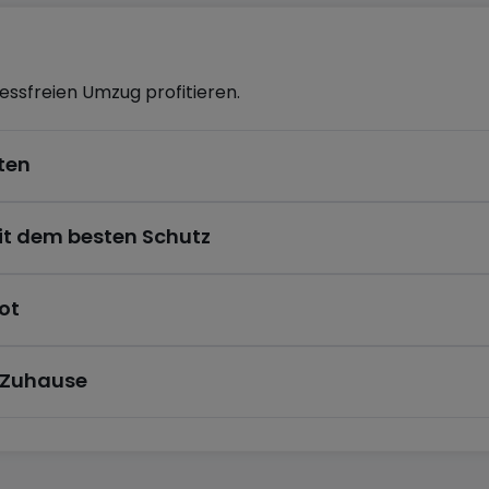
ressfreien Umzug profitieren.
ten
it dem besten Schutz
ot
mis à modifications.)
s Zuhause