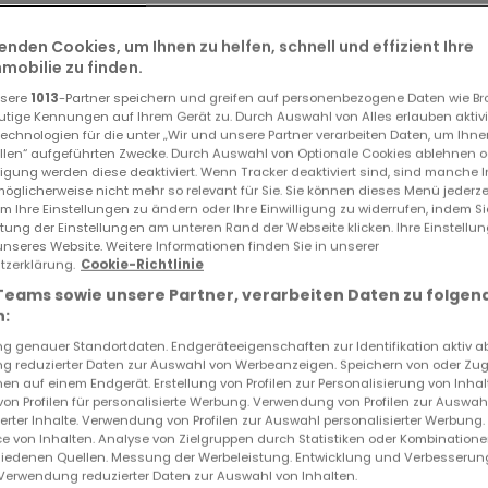
.
enden Cookies, um Ihnen zu helfen, schnell und effizient Ihre
obilie zu finden.
nsere
1013
-Partner speichern und greifen auf personenbezogene Daten wie B
utige Kennungen auf Ihrem Gerät zu. Durch Auswahl von Alles erlauben aktivi
echnologien für die unter „Wir und unsere Partner verarbeiten Daten, um Ihne
ellen“ aufgeführten Zwecke. Durch Auswahl von Optionale Cookies ablehnen o
lligung werden diese deaktiviert. Wenn Tracker deaktiviert sind, sind manche 
öglicherweise nicht mehr so relevant für Sie. Sie können dieses Menü jederze
um Ihre Einstellungen zu ändern oder Ihre Einwilligung zu widerrufen, indem S
ltung der Einstellungen am unteren Rand der Webseite klicken. Ihre Einstellu
unseres Website. Weitere Informationen finden Sie in unserer
ID
atHome
789
zerklärung.
Cookie-Richtlinie
ID
Immobilienanbieter
765
Teams sowie unsere Partner, verarbeiten Daten zu folgen
:
 genauer Standortdaten. Endgeräteeigenschaften zur Identifikation aktiv a
 reduzierter Daten zur Auswahl von Werbeanzeigen. Speichern von oder Zugr
en auf einem Endgerät. Erstellung von Profilen zur Personalisierung von Inhal
: 2
 von Profilen für personalisierte Werbung. Verwendung von Profilen zur Auswah
ierter Inhalte. Verwendung von Profilen zur Auswahl personalisierter Werbung
e von Inhalten. Analyse von Zielgruppen durch Statistiken oder Kombination
iedenen Quellen. Messung der Werbeleistung. Entwicklung und Verbesserun
Verwendung reduzierter Daten zur Auswahl von Inhalten.
) + [1] emplacements extérieurs