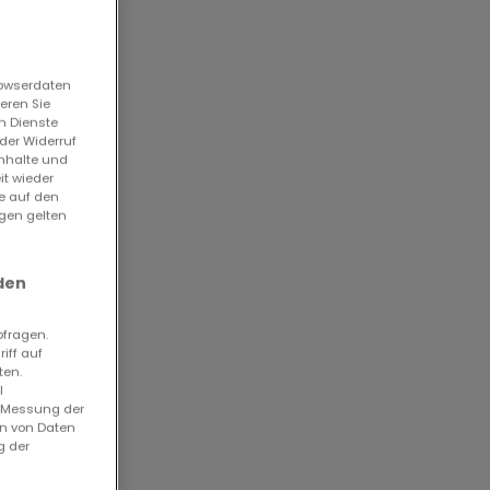
rowserdaten
eren Sie
n Dienste
der Widerruf
Inhalte und
it wieder
ie auf den
ngen gelten
51961
2583
den
bfragen.
iff auf
ten.
l
. Messung der
en von Daten
g der