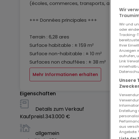
(écoles, commerces, transports, axes routiers)
Wir verw
Traumimm
+++ Données principales +++
Wir und u
oder einde
Tracking-T
Terrain : 6,28 ares
bereitzust
Surface habitable : ± 159 m²
Ihrer Einwi
Anzeigen m
Surface non-habitable : ± 10 m²
aufrufen, 
Link Verwa
Surfaces non chauffées : ± 38 m²
innerhalb 
Datenschut
Mehr Informationen erhalten
+++ Caractéristiques du bien +++
Unsere 
Zwecken
Eigenschaften
- Implantation : Maison isolée
Verwendung
Verwendung
- Nombre de chambres : 4
Information
Details zum Verkauf
Erstellung
- Nombre de salles de bains / salles de douche 
Kaufpreis
1.343.000 €
personalis
- Jardin : Oui
Performanc
aus versch
- Terrasse : Oui (± 15,04 m²)
Angebote. 
allgemein
- Garage / Carport : Garage pour [2] voiture(s)
Liste der