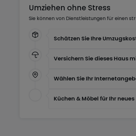
Umziehen ohne Stress
Sie können von Dienstleistungen für einen st
Intéressé ? Contactez-nous
B IMMOBILIER
Schätzen Sie Ihre Umzugskos
Agences : Diekirch & Merl
Tél. : +352 26 81 13 99
Email : diekirch@b-immobilier.lu
Versichern Sie dieses Haus m
Découvrez nos offres : www.b-immobilier.lu
Wählen Sie Ihr Internetangeb
– Sous toutes réserves –
(Les images, surfaces et prix peuvent être sou
Küchen & Möbel für Ihr neue