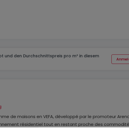
t und den Durchschnittspreis pro m² in diesem
Anmel
g
mme de maisons en VEFA, développé par le promoteur Aren
ronnement résidentiel tout en restant proche des commodit