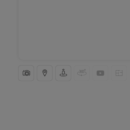
Einfamilienhaus
4 Schlafzimmer
in
Hautcharage
1
159
m²
4