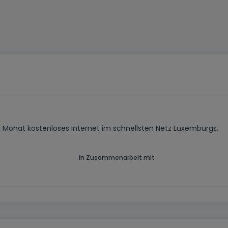
isables (dans le cadre du cahier des charges)
pompe à chaleur / chauffage au sol / ventilation double flu
c TVA 3%
 l’Administration compétente)
Monat kostenloses Internet im schnellsten Netz Luxemburgs.
, sous réserve d’acceptation et de confirmation du montant
In Zusammenarbeit mit
 avancement des travaux et garanties légales.
is et coûts liés), vous pouvez utiliser le simulateur officiel 