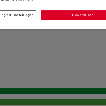
obilier.lu : plans, cahier des charges, notice descriptive, et
ung der Einstellungen
Alles erlauben
fonctionnelle avec de beaux volumes :
jardin
angement
éserve de faisabilité technique et administrative.)