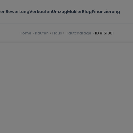
ten
Bewertung
Verkaufen
Umzug
Makler
Blog
Finanzierung
Home
Kaufen
Haus
Hautcharage
ID 8151961