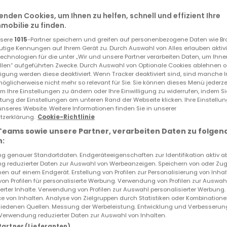
.
enden Cookies, um Ihnen zu helfen, schnell und effizient Ihre
obilie zu finden.
nsere
1015
-Partner speichern und greifen auf personenbezogene Daten wie B
utige Kennungen auf Ihrem Gerät zu. Durch Auswahl von Alles erlauben aktivi
echnologien für die unter „Wir und unsere Partner verarbeiten Daten, um Ihne
ellen“ aufgeführten Zwecke. Durch Auswahl von Optionale Cookies ablehnen o
lligung werden diese deaktiviert. Wenn Tracker deaktiviert sind, sind manche 
öglicherweise nicht mehr so relevant für Sie. Sie können dieses Menü jederze
um Ihre Einstellungen zu ändern oder Ihre Einwilligung zu widerrufen, indem S
ltung der Einstellungen am unteren Rand der Webseite klicken. Ihre Einstellu
unseres Website. Weitere Informationen finden Sie in unserer
ID
atHome
81
zerklärung.
Cookie-Richtlinie
ID
Immobilienanbieter
8426
Teams sowie unsere Partner, verarbeiten Daten zu folgen
:
 genauer Standortdaten. Endgeräteeigenschaften zur Identifikation aktiv a
 reduzierter Daten zur Auswahl von Werbeanzeigen. Speichern von oder Zugr
en auf einem Endgerät. Erstellung von Profilen zur Personalisierung von Inhal
 von Profilen für personalisierte Werbung. Verwendung von Profilen zur Auswah
: 2
ierter Inhalte. Verwendung von Profilen zur Auswahl personalisierter Werbung
e von Inhalten. Analyse von Zielgruppen durch Statistiken oder Kombination
iedenen Quellen. Messung der Werbeleistung. Entwicklung und Verbesserun
Verwendung reduzierter Daten zur Auswahl von Inhalten.
 Partner (Lieferanten)