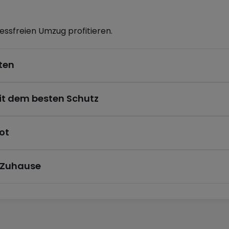
ressfreien Umzug profitieren.
ten
it dem besten Schutz
ot
mis à modifications.)
s Zuhause