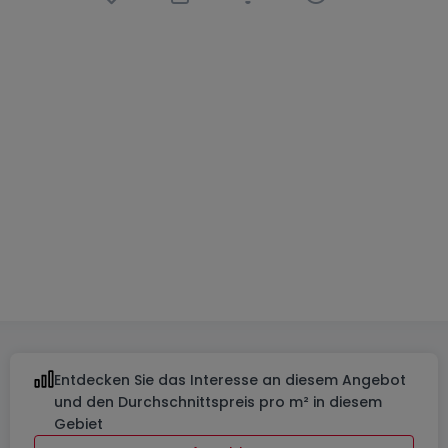
Doppelhaushälfte
4 Schlafzimmer
in
Heiderscheid
986.000 €
268
m²
4
3
2
Entdecken Sie das Interesse an diesem Angebot
und den Durchschnittspreis pro m² in diesem
Gebiet