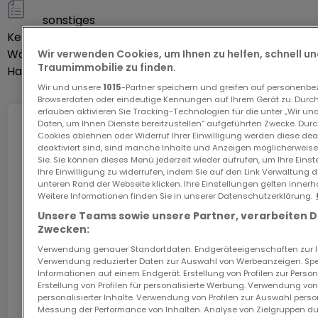
sonstiges
Keller
Ja
Wäschekammer
Ja
Wir verwenden Cookies, um Ihnen zu helfen, schnell und
Traumimmobilie zu finden.
Haustiere erlaubt
Ja
Wir und unsere
1015
-Partner speichern und greifen auf personenb
Browserdaten oder eindeutige Kennungen auf Ihrem Gerät zu. Durch
erlauben aktivieren Sie Tracking-Technologien für die unter „Wir un
Daten, um Ihnen Dienste bereitzustellen“ aufgeführten Zwecke. Dur
Internet
Cookies ablehnen oder Widerruf Ihrer Einwilligung werden diese deak
deaktiviert sind, sind manche Inhalte und Anzeigen möglicherweise 
Sie. Sie können dieses Menü jederzeit wieder aufrufen, um Ihre Eins
Ihre Einwilligung zu widerrufen, indem Sie auf den Link Verwaltung 
Das GiGA Internet: Internet zu Hause
unteren Rand der Webseite klicken. Ihre Einstellungen gelten innerh
Weitere Informationen finden Sie in unserer Datenschutzerklärung.
Sichern Sie sich mit dem Code ATHOME26 einen
Unsere Teams sowie unsere Partner, verarbeiten 
Monat kostenloses Internet im schnellsten Netz
Zwecken:
Luxemburgs.
Verwendung genauer Standortdaten. Endgeräteeigenschaften zur Ide
Verwendung reduzierter Daten zur Auswahl von Werbeanzeigen. Spei
Los geht’s
Informationen auf einem Endgerät. Erstellung von Profilen zur Person
Erstellung von Profilen für personalisierte Werbung. Verwendung von
personalisierter Inhalte. Verwendung von Profilen zur Auswahl perso
Messung der Performance von Inhalten. Analyse von Zielgruppen dur
In Zusammenarbeit mit