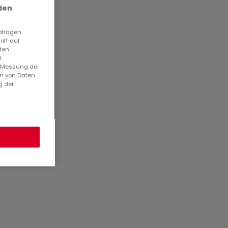
den
bfragen.
iff auf
ten.
l
7475
. Messung der
r
482
en von Daten
g der