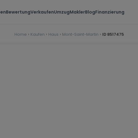
ten
Bewertung
Verkaufen
Umzug
Makler
Blog
Finanzierung
Home
Kaufen
Haus
Mont-Saint-Martin
ID 8517475