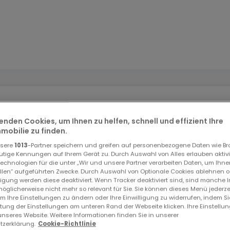
enden Cookies, um Ihnen zu helfen, schnell und effizient Ihre
obilie zu finden.
entiel de transformation, possibilité de conversion en 2 ou
nsere
1013
-Partner speichern und greifen auf personenbezogene Daten wie B
utige Kennungen auf Ihrem Gerät zu. Durch Auswahl von Alles erlauben aktivi
echnologien für die unter „Wir und unsere Partner verarbeiten Daten, um Ihne
ellen“ aufgeführten Zwecke. Durch Auswahl von Optionale Cookies ablehnen o
lligung werden diese deaktiviert. Wenn Tracker deaktiviert sind, sind manche 
nt.
öglicherweise nicht mehr so relevant für Sie. Sie können dieses Menü jederze
um Ihre Einstellungen zu ändern oder Ihre Einwilligung zu widerrufen, indem S
ltung der Einstellungen am unteren Rand der Webseite klicken. Ihre Einstellu
unseres Website. Weitere Informationen finden Sie in unserer
zerklärung.
Cookie-Richtlinie