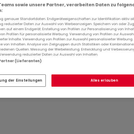
e en contrebas.
Teams sowie unsere Partner, verarbeiten Daten zu folgen
:
 genauer Standortdaten. Endgeräteeigenschaften zur Identifikation aktiv a
 reduzierter Daten zur Auswahl von Werbeanzeigen. Speichern von oder Zugr
en auf einem Endgerät. Erstellung von Profilen zur Personalisierung von Inhal
ne chambre.
 von Profilen für personalisierte Werbung. Verwendung von Profilen zur Auswah
ID
atHome
851
ierter Inhalte. Verwendung von Profilen zur Auswahl personalisierter Werbung
ID
Immobilienanbiete
e von Inhalten. Analyse von Zielgruppen durch Statistiken oder Kombination
iedenen Quellen. Messung der Werbeleistung. Entwicklung und Verbesserun
Verwendung reduzierter Daten zur Auswahl von Inhalten.
 Partner (Lieferanten)
ung der Einstellungen
Alles erlauben
réciser.
iveau, soit environ 145 m² au total.