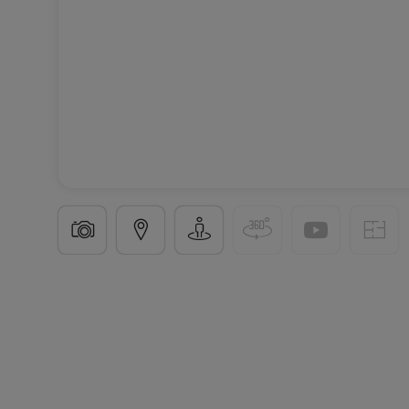
Haus
8 Zimmer
in
Mont-Saint-Martin
(FR)
180.00
145
m²
8