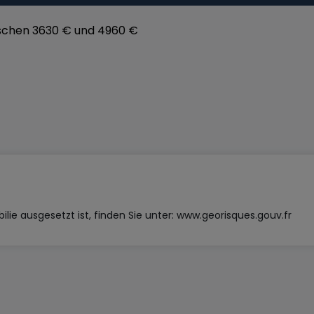
avec un potentiel d'aménagement intéressant. Les travaux
schen 3630 € und 4960 €
'électricité, permettent d'envisager diverses possibilités
 tant les familles que les investisseurs cherchant à réaliser
if.
lie ausgesetzt ist, finden Sie unter:
www.georisques.gouv.fr