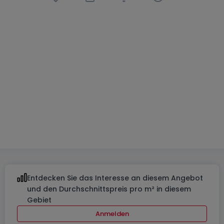
Haus
3 Schlafzimmer
in
Osweiler
1.022.428 €
316
m²
3
2
4
Entdecken Sie das Interesse an diesem Angebot
und den Durchschnittspreis pro m² in diesem
Gebiet
Anmelden