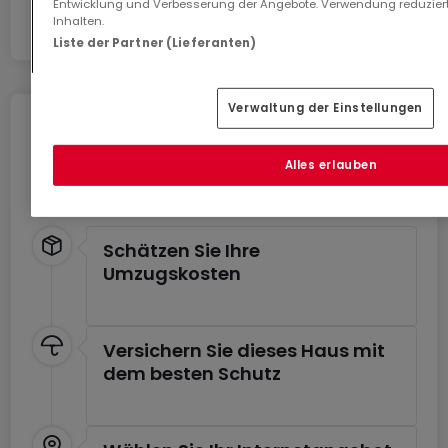
Entwicklung und Verbesserung der Angebote. Verwendung reduziert
Inhalten.
Liste der Partner (Lieferanten)
Verwaltung der Einstellungen
Umziehen ohne Stress
Alles erlauben
Sie können von Dienstleistungen für einen
stressfreien Umzug profitieren.
Schätzen Sie Ihre
Umzugskosten
Versichern Sie dieses Haus mit
dem besten Schutz