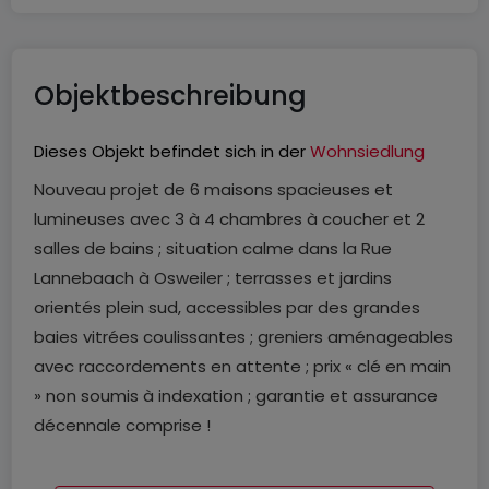
Objektbeschreibung
Dieses Objekt befindet sich in der
Wohnsiedlung
Nouveau projet de 6 maisons spacieuses et
lumineuses avec 3 à 4 chambres à coucher et 2
salles de bains ; situation calme dans la Rue
Lannebaach à Osweiler ; terrasses et jardins
orientés plein sud, accessibles par des grandes
baies vitrées coulissantes ; greniers aménageables
avec raccordements en attente ; prix « clé en main
» non soumis à indexation ; garantie et assurance
décennale comprise !
La maison lot n°3 d'une surface totale de 316 m² sur