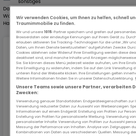
sonstiges
expérimenté négocier votre demande de crédit
Dachboden
Ja
immobilier au meilleur taux.
Wäschekammer
Ja
Wir verwenden Cookies, um Ihnen zu helfen, schnell und
Haustiere erlaubt
Ja
Traumimmobilie zu finden.
Wir und unsere
1015
-Partner speichern und greifen auf personenb
Browserdaten oder eindeutige Kennungen auf Ihrem Gerät zu. Durch
erlauben aktivieren Sie Tracking-Technologien für die unter „Wir un
Daten, um Ihnen Dienste bereitzustellen“ aufgeführten Zwecke. Dur
Internet
Cookies ablehnen oder Widerruf Ihrer Einwilligung werden diese deak
deaktiviert sind, sind manche Inhalte und Anzeigen möglicherweise 
Sie. Sie können dieses Menü jederzeit wieder aufrufen, um Ihre Eins
Ihre Einwilligung zu widerrufen, indem Sie auf den Link Verwaltung 
Das GiGA Internet: Internet zu Hause
unteren Rand der Webseite klicken. Ihre Einstellungen gelten innerh
Weitere Informationen finden Sie in unserer Datenschutzerklärung.
Sichern Sie sich mit dem Code ATHOME26 einen
Unsere Teams sowie unsere Partner, verarbeiten 
Monat kostenloses Internet im schnellsten Netz
Zwecken:
Luxemburgs.
Verwendung genauer Standortdaten. Endgeräteeigenschaften zur Ide
Verwendung reduzierter Daten zur Auswahl von Werbeanzeigen. Spei
Los geht’s
Informationen auf einem Endgerät. Erstellung von Profilen zur Person
Erstellung von Profilen für personalisierte Werbung. Verwendung von
personalisierter Inhalte. Verwendung von Profilen zur Auswahl perso
Messung der Performance von Inhalten. Analyse von Zielgruppen dur
In Zusammenarbeit mit
Kombinationen von Daten aus verschiedenen Quellen. Messung der