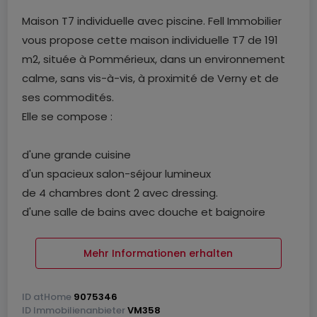
Maison T7 individuelle avec piscine. Fell Immobilier
vous propose cette maison individuelle T7 de 191
m2, située à Pommérieux, dans un environnement
calme, sans vis-à-vis, à proximité de Verny et de
ses commodités.
Elle se compose :
d'une grande cuisine
d'un spacieux salon-séjour lumineux
de 4 chambres dont 2 avec dressing.
d'une salle de bains avec douche et baignoire
d'une buanderie
de plusieurs WC
Mehr Informationen erhalten
d'un grand grenier aménagé en salle de jeux
d'une cave / chaufferie
ID
atHome
9075346
ID
Immobilienanbieter
VM358