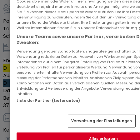
Cookies ablehnen oder Widerruf Ihrer Einwilligung werden diese deak
deaktiviert sind, sind manche Inhalte und Anzeigen möglicherweise 
Sie. Sie können dieses Menü jederzeit wieder aufrufen, um Ihre Eins
Außenbereich
Ihre Einwilligung zu widerrufen, indem Sie auf den Link Verwaltung 
Parkplatz im Freien
3
unteren Rand der Webseite klicken. Ihre Einstellungen gelten innerh
Terrasse
Ja
Weitere Informationen finden Sie in unserer Datenschutzerklärung.
Schwimmbecken
Ja
Unsere Teams sowie unsere Partner, verarbeiten 
Zwecken:
Verwendung genauer Standortdaten. Endgeräteeigenschaften zur Ide
Energie / Heizung
Verwendung reduzierter Daten zur Auswahl von Werbeanzeigen. Spei
Energieeffizienzklasse
248
Informationen auf einem Endgerät. Erstellung von Profilen zur Person
D
Erstellung von Profilen für personalisierte Werbung. Verwendung von
personalisierter Inhalte. Verwendung von Profilen zur Auswahl perso
Ausstoß von Treibhausgasen
32
Messung der Performance von Inhalten. Analyse von Zielgruppen dur
D
Kombinationen von Daten aus verschiedenen Quellen. Messung der
Entwicklung und Verbesserung der Angebote. Verwendung reduziert
Datum des Energiepasses
21-01-2026
Inhalten.
Bewertung des jährlichen Energieverbrauchs
Zwischen
Liste der Partner (Lieferanten)
3748 € und 5072 €
Verwaltung der Einstellungen
sonstiges
Keller
Ja
Alles erlauben