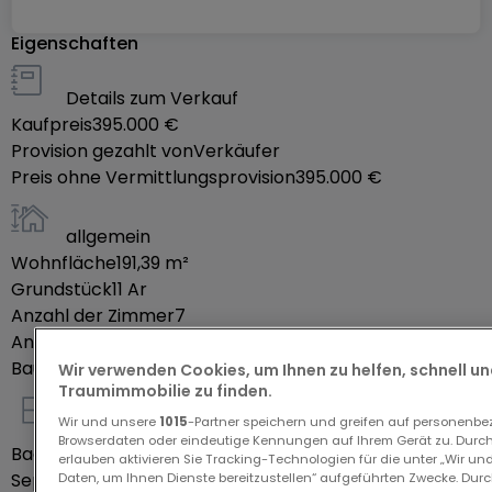
Les + :
Eigenschaften
Piscine 8x4 au sel
Details zum Verkauf
Terrasse au 2e étage
Kaufpreis
395.000 €
2 à 3 places de parking
Provision gezahlt von
Verkäufer
2 abris de jardin avec électricité
Preis ohne Vermittlungsprovision
395.000 €
Nombreux rangements
Terrain encore constructible
allgemein
Maison lumineuse et familiale
Wohnfläche
191,39
m²
Grundstück
11
Ar
À proximité de Verny :
Anzahl der Zimmer
7
Anzahl Schlafzimmer
Écoles, collège, commerces, boulangerie,
4
Baujahr laut Energieausweis
1930
Wir verwenden Cookies, um Ihnen zu helfen, schnell und
pharmacie, supermarché, médecins et accès
Traumimmobilie zu finden.
rapide vers Metz.
Wir und unsere
1015
-Partner speichern und greifen auf personenb
Innenausstattung
Browserdaten oder eindeutige Kennungen auf Ihrem Gerät zu. Durch
Badezimmer
1
erlauben aktivieren Sie Tracking-Technologien für die unter „Wir un
Separate Toiletten
3
Daten, um Ihnen Dienste bereitzustellen“ aufgeführten Zwecke. Dur