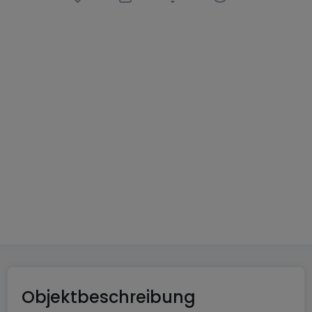
Haus
7 Zimmer
in
Pommérieux
(FR)
395.000 €
191
m²
7
4
1
3
Objektbeschreibung