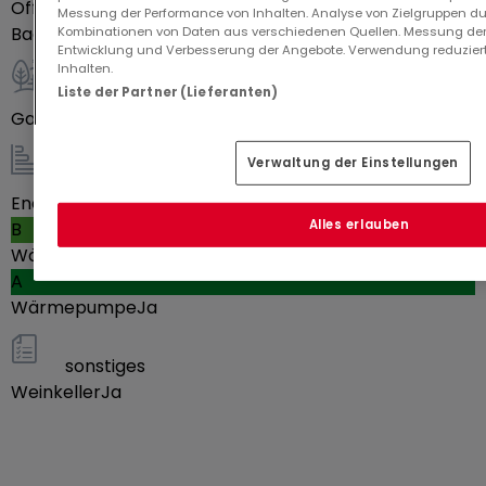
Offene Küche
Ja
Messung der Performance von Inhalten. Analyse von Zielgruppen dur
insulation.
Badezimmer
2
Kombinationen von Daten aus verschiedenen Quellen. Messung der
Entwicklung und Verbesserung der Angebote. Verwendung reduziert
Inhalten.
Außenbereich
Liste der Partner (Lieferanten)
Located near a park and forest, the property offers
Garage
1
a peaceful setting while remaining close to shops
Verwaltung der Einstellungen
and major roads.
Energie / Heizung
Energieeffizienzklasse
Alles erlauben
B
Wärmedämmwert
Energy class : A-B
A
Sale price : 895,000 €
Wärmepumpe
Ja
Availability : At the deed
sonstiges
Weinkeller
Ja
---