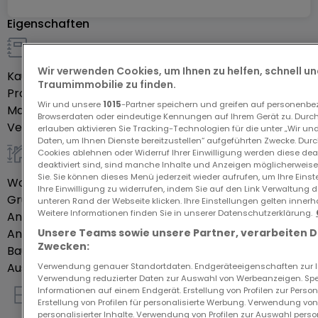
apartment) and is equipped with a separate
Eigenschaften
meter (existing connections for a kitchenette).
Details zum Verkauf
On the first floor, there's a room that can serve as
Wir verwenden Cookies, um Ihnen zu helfen, schnell und
Kaufpreis
895.000 €
either a bedroom or an office, a spacious and
Traumimmobilie zu finden.
Provision gezahlt von
Verkäufer
bright living area with large windows, an open-plan
Wir und unsere
1015
-Partner speichern und greifen auf personenb
Mandatstyp
Exklusiv
Browserdaten oder eindeutige Kennungen auf Ihrem Gerät zu. Durch
kitchen fully equipped, and a beautiful south-facing
Verfügbarkeit
Sofort
erlauben aktivieren Sie Tracking-Technologien für die unter „Wir un
terrace, perfect for enjoying the sun throughout
Daten, um Ihnen Dienste bereitzustellen“ aufgeführten Zwecke. Dur
Cookies ablehnen oder Widerruf Ihrer Einwilligung werden diese deak
the day.
allgemein
deaktiviert sind, sind manche Inhalte und Anzeigen möglicherweise 
Sie. Sie können dieses Menü jederzeit wieder aufrufen, um Ihre Eins
Wohnfläche
200
m²
Ihre Einwilligung zu widerrufen, indem Sie auf den Link Verwaltung 
The second floor features three additional
Grundstück
1,45
Ar
unteren Rand der Webseite klicken. Ihre Einstellungen gelten innerh
Weitere Informationen finden Sie in unserer Datenschutzerklärung.
Anzahl Etagen
bedrooms and a modern bathroom.
3
Unsere Teams sowie unsere Partner, verarbeiten 
Anzahl Schlafzimmer
4
Zwecken:
Baujahr laut Energieausweis
2018
Ausrichtung
Süd
Verwendung genauer Standortdaten. Endgeräteeigenschaften zur Ide
The house is equipped with a ventilation system
Verwendung reduzierter Daten zur Auswahl von Werbeanzeigen. Spei
Informationen auf einem Endgerät. Erstellung von Profilen zur Person
(VMC), underfloor heating, and triple-glazed
Erstellung von Profilen für personalisierte Werbung. Verwendung von
Innenausstattung
windows with electric shutters, ensuring optimal
personalisierter Inhalte. Verwendung von Profilen zur Auswahl perso