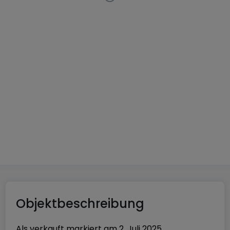
Doppelhaushälfte
4 Schlafzimmer
in
Rambrouch
895.000 €
200
m²
4
2
1
Objektbeschreibung
Als verkauft markiert am
2. Juli 2025