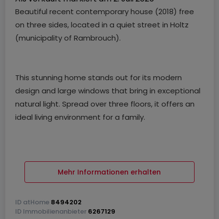
Beautiful recent contemporary house (2018) free
on three sides, located in a quiet street in Holtz
(municipality of Rambrouch).
This stunning home stands out for its modern
design and large windows that bring in exceptional
natural light. Spread over three floors, it offers an
ideal living environment for a family.
On the ground floor, you'll find an entrance hall, a
garage, a carport, a technical room, a wine cellar,
Mehr Informationen erhalten
and a large bedroom with its own bathroom. This
space can function independently from the other
ID
atHome
8494202
floors (ideal for a home office or a self-contained
ID
Immobilienanbieter
6267129