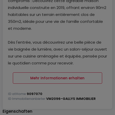
compromis : Découvrez cette agréable maison
individuelle construite en 2019, offrant environ 90m2
habitables sur un terrain entièrement clos de
350m2, idéale pour une vie de famille confortable
et moderne.
Dès l'entrée, vous découvrirez une belle pièce de
vie baignée de lumière, avec un salon-séjour ouvert
sur une cuisine aménagée et équipée, pensée pour
le quotidien comme pour recevoir.
Un accès direct à la terrasse et au jardin prolonge
harmonieusement les espaces de vie.
Mehr Informationen erhalten
Le rez-de-chaussée offre également une pièce
annexe pouvant être aménagée en buanderie,
ID
atHome
9097070
avec accès direct au garage avec porte
ID
Immobilienanbieter
VM2096-GALLYS IMMOBILIER
motorisée, un WC indépendant et un espace de
Eigenschaften
rangement optimisé sous l'escalier.