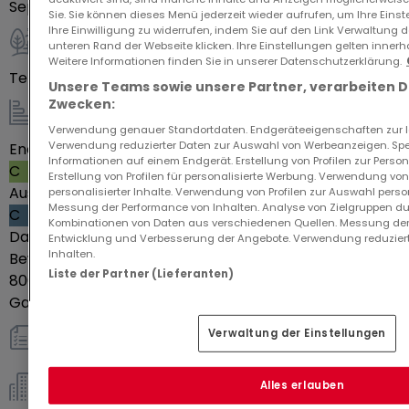
Separate Toiletten
2
Sie. Sie können dieses Menü jederzeit wieder aufrufen, um Ihre Eins
N'hésitez pas à me contacter pour tout
Ihre Einwilligung zu widerrufen, indem Sie auf den Link Verwaltung 
information complémentaire ou une éventuelle
unteren Rand der Webseite klicken. Ihre Einstellungen gelten innerh
Außenbereich
Weitere Informationen finden Sie in unserer Datenschutzerklärung.
visite.
Terrasse
Ja
Unsere Teams sowie unsere Partner, verarbeiten 
*** Visite virtuelle sur demande ***
Zwecken:
Energie / Heizung
Verwendung genauer Standortdaten. Endgeräteeigenschaften zur Ide
Les informations sur les risques auxquels ce bien
Verwendung reduzierter Daten zur Auswahl von Werbeanzeigen. Spei
Energieeffizienzklasse
74
Informationen auf einem Endgerät. Erstellung von Profilen zur Person
C
est exposé sont disponibles sur le site Géorisques :
Erstellung von Profilen für personalisierte Werbung. Verwendung von
Ausstoß von Treibhausgasen
12
personalisierter Inhalte. Verwendung von Profilen zur Auswahl perso
www.georisques.gouv.fr
Messung der Performance von Inhalten. Analyse von Zielgruppen dur
C
La présente annonce immobilière a été rédigée
Kombinationen von Daten aus verschiedenen Quellen. Messung der
Datum des Energiepasses
20-04-2026
Entwicklung und Verbesserung der Angebote. Verwendung reduziert
sous la responsabilité éditoriale de GALERA Aline,
Inhalten.
Bewertung des jährlichen Energieverbrauchs
Zwischen
conseillère indépendante en immobilier (sans
Liste der Partner (Lieferanten)
800 € und 1140 €
détention de fonds), agent commercial
Gasheizung
Ja
immatriculé au RSAC de METZ sous le numéro 951
Verwaltung der Einstellungen
409 374.
sonstiges
Alles erlauben
Eigentümergemeinschaft *