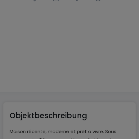
Haus
5 Zimmer
in
Sillegny
(FR)
269.000 €
90
m²
5
3
1
Objektbeschreibung
Maison récente, moderne et prêt à vivre. Sous