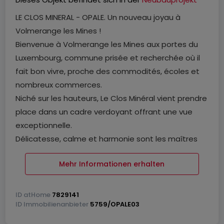
LE CLOS MINERAL - OPALE. Un nouveau joyau à
Volmerange les Mines !
Bienvenue à Volmerange les Mines aux portes du
Luxembourg, commune prisée et recherchée où il
fait bon vivre, proche des commodités, écoles et
nombreux commerces.
Niché sur les hauteurs, Le Clos Minéral vient prendre
place dans un cadre verdoyant offrant une vue
exceptionnelle.
Délicatesse, calme et harmonie sont les maîtres
mots dans cet ensemble immobilier où vous
Mehr Informationen erhalten
pourrez jouir du quotidien dans des appartements
baignés de lumière naturelle, des maisons de ville
ou des maisons individuelles.
ID
atHome
7829141
ID
Immobilienanbieter
5759/OPALE03
Le Clos Minéral propose une architecture moderne
et des matériaux de haute facture. Sa beauté est