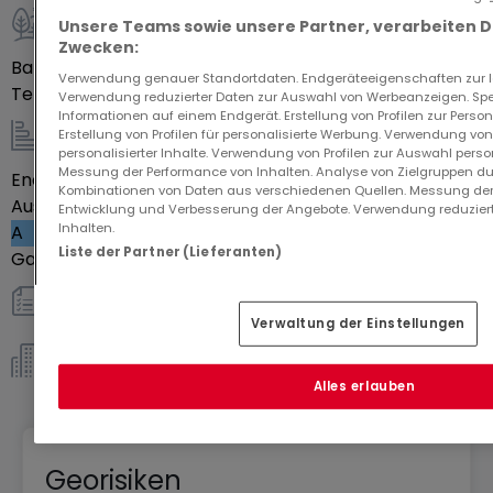
villas à l'architecture moderne et soignée,
Unsere Teams sowie unsere Partner, verarbeiten 
proposent des prestations haut-de-gammes pour
Außenbereich
Zwecken:
votre plus grand plaisir. Certaines d'entre-elles
Balkon
30
m²
Verwendung genauer Standortdaten. Endgeräteeigenschaften zur Ide
sont personnalisables ce qui rendra votre
Terrasse
Ja
Verwendung reduzierter Daten zur Auswahl von Werbeanzeigen. Spei
Informationen auf einem Endgerät. Erstellung von Profilen zur Person
logement d'autant plus unique.
Erstellung von Profilen für personalisierte Werbung. Verwendung von
Profitez d'un logement incomparable allié à une
Energie / Heizung
personalisierter Inhalte. Verwendung von Profilen zur Auswahl perso
Messung der Performance von Inhalten. Analyse von Zielgruppen dur
Energieeffizienzklasse
Leer
situation idéale pour y vivre en famille et y créer
Kombinationen von Daten aus verschiedenen Quellen. Messung der
Ausstoß von Treibhausgasen
une multitude de souvenirs.
Entwicklung und Verbesserung der Angebote. Verwendung reduziert
Inhalten.
A
Liste der Partner (Lieferanten)
Gasheizung
Ja
sonstiges
Verwaltung der Einstellungen
Eigentümergemeinschaft *
Alles erlauben
Georisiken