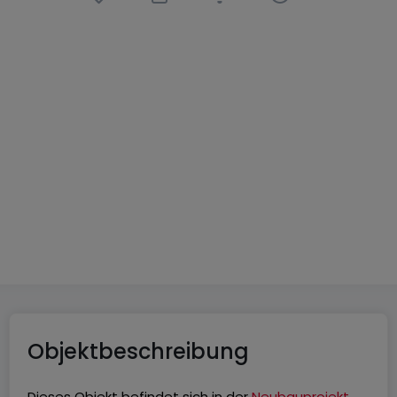
Haus
5 Zimmer
in
Volmerange-les-Mines
(FR)
750.000 €
131
m²
5
4
2
Objektbeschreibung
Dieses Objekt befindet sich in der
Neubauprojekt