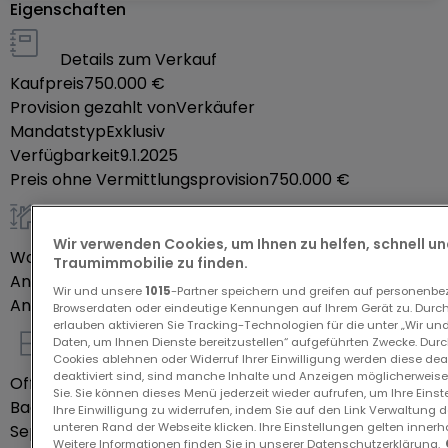
Eigenschaften
éclatante et se révèle à chaque instant, chaque
détour, chaque regard.
Details zum Verkauf
Dans un emplacement très prisé pour sa
Kaufpreis
750.000 €
tranquillité et son environnement, c'est un
Provision gezahlt von
Verkäufer
ensemble de neuf villas d'exception, qui prendra
Mandatstyp
Exklusiv
place au sein du Clos Minéral. En hauteur et face à
Verfügbarkeit
9.1.2025
Preis ohne Vermittlungsprovision
750.000 €
la nature, son emplacement sur le plateau de
Volmerange-les-Mines vous offrira tous les
allgemein
avantages du secteur frontalier. Actifs, familles et
Wir verwenden Cookies, um Ihnen zu helfen, schnell und
Wohnfläche
130,72
m²
investisseurs, découvrez les remarquables villas
Traumimmobilie zu finden.
Anzahl der Zimmer
5
proposées par Opale.
Wir und unsere
1015
-Partner speichern und greifen auf personenb
Anzahl Schlafzimmer
4
Browserdaten oder eindeutige Kennungen auf Ihrem Gerät zu. Durch
Les villas composant Opale vous assurent un lieu
erlauben aktivieren Sie Tracking-Technologien für die unter „Wir un
de vie offrant tout le confort et la tranquillité dont
Daten, um Ihnen Dienste bereitzustellen“ aufgeführten Zwecke. Dur
Innenausstattung
Cookies ablehnen oder Widerruf Ihrer Einwilligung werden diese deak
vous avez besoin. Chacune de ces villas sont
deaktiviert sind, sind manche Inhalte und Anzeigen möglicherweise 
Offene Küche
Ja
Sie. Sie können dieses Menü jederzeit wieder aufrufen, um Ihre Eins
agencées de sorte à rendre votre quotidien plus
Badezimmer
2
Ihre Einwilligung zu widerrufen, indem Sie auf den Link Verwaltung 
fonctionnel et agréable. Au coeur de la nature, ces
unteren Rand der Webseite klicken. Ihre Einstellungen gelten innerh
Separate Toiletten
2
Weitere Informationen finden Sie in unserer Datenschutzerklärung.