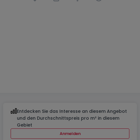
Haus
4 Schlafzimmer
in
Wiltz
770.878 €
230
m²
4
2
3
Entdecken Sie das Interesse an diesem Angebot
und den Durchschnittspreis pro m² in diesem
Gebiet
Anmelden