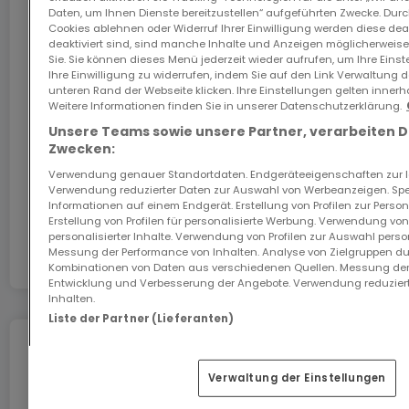
Daten, um Ihnen Dienste bereitzustellen“ aufgeführten Zwecke. Dur
Cookies ablehnen oder Widerruf Ihrer Einwilligung werden diese deak
Visite sur simple demande et sans engagement.
Das GiGA Internet: Internet zu Hause
deaktiviert sind, sind manche Inhalte und Anzeigen möglicherweise 
Sie. Sie können dieses Menü jederzeit wieder aufrufen, um Ihre Eins
Prix TTC 3% sous réserve de l'accord de
Sichern Sie sich mit dem Code ATHOME26 einen
Ihre Einwilligung zu widerrufen, indem Sie auf den Link Verwaltung 
Monat kostenloses Internet im schnellsten Netz
l'Enregistrement.
unteren Rand der Webseite klicken. Ihre Einstellungen gelten innerh
Luxemburgs.
Weitere Informationen finden Sie in unserer Datenschutzerklärung.
Unsere Teams sowie unsere Partner, verarbeiten 
Zwecken:
Los geht’s
Verwendung genauer Standortdaten. Endgeräteeigenschaften zur Ide
Verwendung reduzierter Daten zur Auswahl von Werbeanzeigen. Spei
Informationen auf einem Endgerät. Erstellung von Profilen zur Person
In Zusammenarbeit mit
Erstellung von Profilen für personalisierte Werbung. Verwendung von
personalisierter Inhalte. Verwendung von Profilen zur Auswahl perso
Messung der Performance von Inhalten. Analyse von Zielgruppen dur
Kombinationen von Daten aus verschiedenen Quellen. Messung der
Entwicklung und Verbesserung der Angebote. Verwendung reduziert
Inhalten.
Liste der Partner (Lieferanten)
Umziehen ohne Stress
Verwaltung der Einstellungen
Sie können von Dienstleistungen für einen
stressfreien Umzug profitieren.