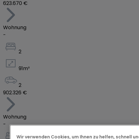
623.670 €
Wohnung
-
2
91
m²
2
902.326 €
Wohnung
-
Wir verwenden Cookies, um Ihnen zu helfen, schnell und