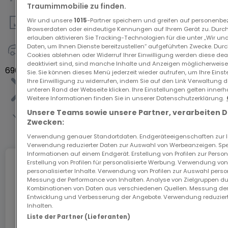
1
Traumimmobilie zu finden.
Wir und unsere
1015
-Partner speichern und greifen auf personenb
Browserdaten oder eindeutige Kennungen auf Ihrem Gerät zu. Durch
69
m²
erlauben aktivieren Sie Tracking-Technologien für die unter „Wir un
Daten, um Ihnen Dienste bereitzustellen“ aufgeführten Zwecke. Dur
Cookies ablehnen oder Widerruf Ihrer Einwilligung werden diese deak
2
deaktiviert sind, sind manche Inhalte und Anzeigen möglicherweise 
696.546 €
Sie. Sie können dieses Menü jederzeit wieder aufrufen, um Ihre Eins
Ihre Einwilligung zu widerrufen, indem Sie auf den Link Verwaltung 
unteren Rand der Webseite klicken. Ihre Einstellungen gelten innerh
Weitere Informationen finden Sie in unserer Datenschutzerklärung.
Unsere Teams sowie unsere Partner, verarbeiten 
Zwecken:
Gesamte Liste anzeigen
Verwendung genauer Standortdaten. Endgeräteeigenschaften zur Ide
Verwendung reduzierter Daten zur Auswahl von Werbeanzeigen. Spei
Informationen auf einem Endgerät. Erstellung von Profilen zur Person
Erstellung von Profilen für personalisierte Werbung. Verwendung von
Internet
personalisierter Inhalte. Verwendung von Profilen zur Auswahl perso
Messung der Performance von Inhalten. Analyse von Zielgruppen dur
Kombinationen von Daten aus verschiedenen Quellen. Messung der
Entwicklung und Verbesserung der Angebote. Verwendung reduziert
Inhalten.
Das GiGA Internet: Internet zu Hause
Liste der Partner (Lieferanten)
Sichern Sie sich mit dem Code ATHOME26 einen