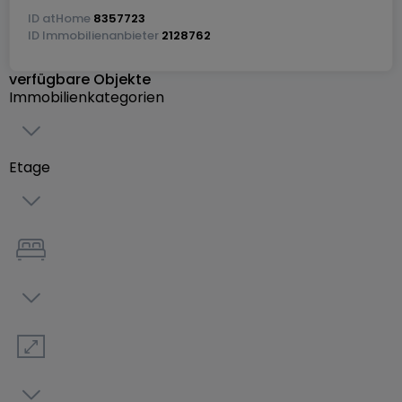
Geplante Fertigstellung: Frühjahr 2027.
ID
atHome
8357723
ID
Immobilienanbieter
2128762
Tel.: 34 18 14 1
verfügbare Objekte
E-Mail: accueillu@thomas-piron.eu
Immobilienkategorien
www.thomas-piron.lu
Etage
Alle unsere Preise beinhalten ?Grundstück +
Parkplätze + Bau?, Mehrwertsteuer zu 3 % und 17 %
inbegriffen, vorbehaltlich der Genehmigung Ihres
Dossiers durch die Registrierungsverwaltung für den
reduzierten Mehrwertsteuersatz.