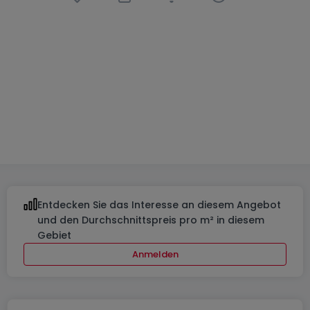
Wohnanlage
« Aurinia à Junglinster »
in
Junglinster
Von
623.670 €
bis
902.326 €
3 verfügbare Objekte
Von 55 bis 91
m²
Von 1 bis 2
Entdecken Sie das Interesse an diesem Angebot
und den Durchschnittspreis pro m² in diesem
Gebiet
Anmelden