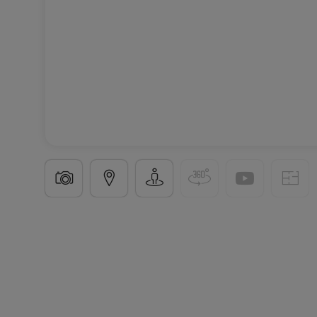
Wohnanlage
« Saint-Jean »
in
Mondorf-Les-Bain
6 verfügbare Objekte
Von 51 bis 92
m²