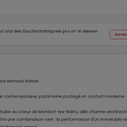
t und den Durchschnittspreis pro m² in diesem
Anmel
lace Bernard Weber
ce contemporaine, patrimoine protégé et confort moderne
tuée au coeur de Mondorf-les-Bains, allie charme architectu
 offre une combinaison rare : la performance d'un immeuble n
rtiellement classé.