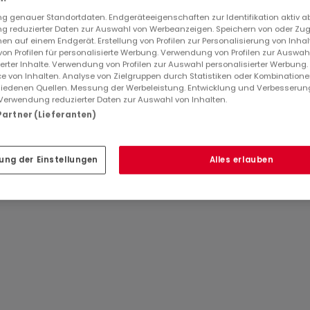
 genauer Standortdaten. Endgeräteeigenschaften zur Identifikation aktiv a
 reduzierter Daten zur Auswahl von Werbeanzeigen. Speichern von oder Zugr
en auf einem Endgerät. Erstellung von Profilen zur Personalisierung von Inhal
andes de financement grâce à ses partenaires bancaires.
 von Profilen für personalisierte Werbung. Verwendung von Profilen zur Auswah
ierter Inhalte. Verwendung von Profilen zur Auswahl personalisierter Werbung
e von Inhalten. Analyse von Zielgruppen durch Statistiken oder Kombination
iedenen Quellen. Messung der Werbeleistung. Entwicklung und Verbesserun
ocative peut être proposé, incluant une assurance loyer pour
Verwendung reduzierter Daten zur Auswahl von Inhalten.
 Partner (Lieferanten)
ung der Einstellungen
Alles erlauben