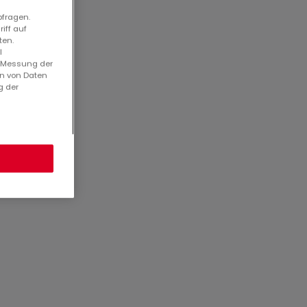
bfragen.
iff auf
ten.
l
. Messung der
en von Daten
g der
 une