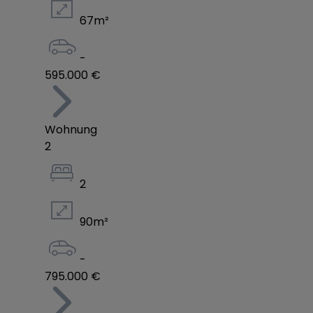
67
m²
-
595.000 €
Wohnung
2
2
90
m²
-
795.000 €