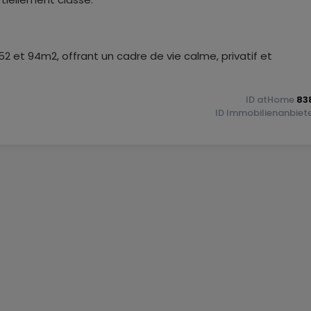
et 94m2, offrant un cadre de vie calme, privatif et
 située au rez-de-chaussée, complétée par un local
ID
atHome
83
ID
Immobilienanbiet
un stationnement pratique en centre-ville.
ès est privatif pour le penthouse, renforçant l'exclusivité d
e sauvegardé
vice des Sites et Monuments Nationaux, conférant au projet 
le forte.
élaboré pour respecter ce patrimoine tout en intégrant les
bilité.