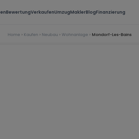
ten
Bewertung
Verkaufen
Umzug
Makler
Blog
Finanzierung
Home
Kaufen
Neubau
Wohnanlage
Mondorf-Les-Bains