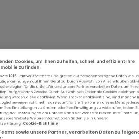
rs
hauteurs sous plafond, offrant des volumes remarquables e
balcon, permettant d'apprécier un espace extérieur agréabl
roposent des agencements fonctionnels, modernes et chaleur
ruction
enden Cookies, um Ihnen zu helfen, schnell und effizient Ihre
obilie zu finden.
, le projet se distingue par une architecture élégante et
nsere
1015
-Partner speichern und greifen auf personenbezogene Daten wie B
utige Kennungen auf Ihrem Gerät zu. Durch Auswahl von Alles erlauben aktivi
echnologien für die unter „Wir und unsere Partner verarbeiten Daten, um Ihne
ellen“ aufgeführten Zwecke. Durch Auswahl von Optionale Cookies ablehnen o
et bénéficie de toutes les garanties légales et assurances
lligung werden diese deaktiviert. Wenn Tracker deaktiviert sind, sind manche 
öglicherweise nicht mehr so relevant für Sie. Sie können dieses Menü jederze
um Ihre Einstellungen zu ändern oder Ihre Einwilligung zu widerrufen, indem S
.
ltung der Einstellungen am unteren Rand der Webseite klicken. Ihre Einstellu
unseres Website. Weitere Informationen finden Sie in unserer
rf-les-Bains
zerklärung.
Cookie-Richtlinie
paces verts, écoles et infrastructures sportives, la réside
Teams sowie unsere Partner, verarbeiten Daten zu folgen
re.
: