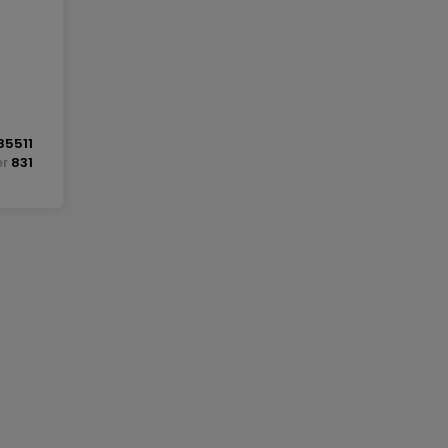
85511
er
831
u
une