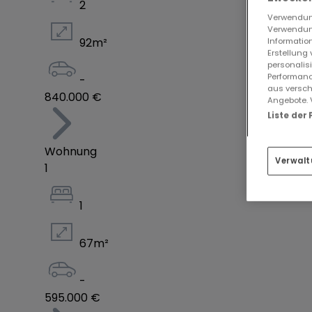
2
Verwendung
Verwendung
Accompagnement COCONSULT
92
m²
Information
COCONSULT pourra vous encadrer pour vos dem
Erstellung
personalis
Performanc
-
aus versch
Pour les investisseurs, un contrat de gestion l
840.000 €
Angebote. 
tranquillité optimale.
Liste der
Documentation & informations
Wohnung
Verwalt
agence@coconsult.eu ? +352 26 38 34 86
1
1
67
m²
-
595.000 €