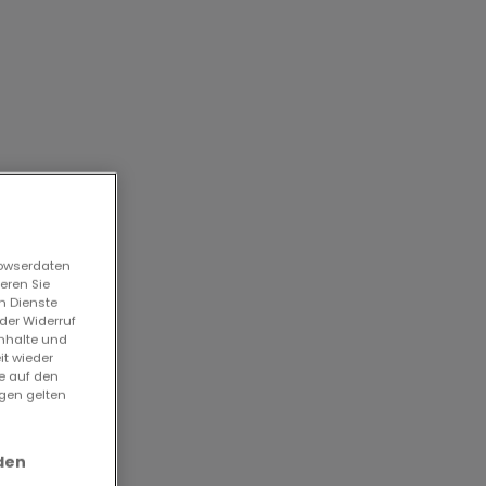
t une
e.
eux.
rowserdaten
eren Sie
n Dienste
der Widerruf
Inhalte und
it wieder
ie auf den
ngen gelten
nce
den