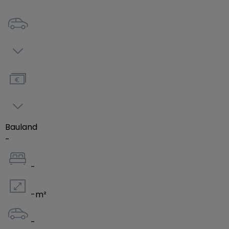
Bauland
-
-
-
m²
-