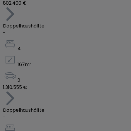
802.400 €
Doppelhaushälfte
-
4
167
m²
2
1.310.555 €
Doppelhaushälfte
-