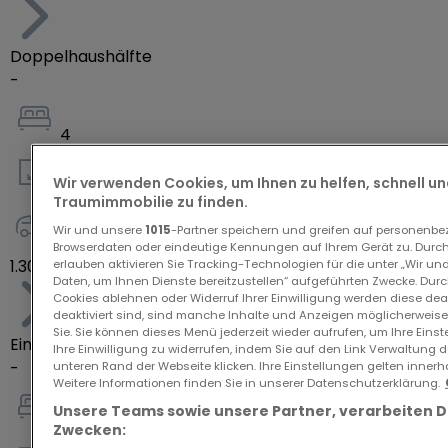
Doppelhaushälfte
-
4
Wir verwenden Cookies, um Ihnen zu helfen, schnell und
167
m²
Traumimmobilie zu finden.
Wir und unsere
1015
-Partner speichern und greifen auf personenb
2
Browserdaten oder eindeutige Kennungen auf Ihrem Gerät zu. Durch
1.307.449 €
erlauben aktivieren Sie Tracking-Technologien für die unter „Wir un
Daten, um Ihnen Dienste bereitzustellen“ aufgeführten Zwecke. Dur
Cookies ablehnen oder Widerruf Ihrer Einwilligung werden diese deak
deaktiviert sind, sind manche Inhalte und Anzeigen möglicherweise 
Sie. Sie können dieses Menü jederzeit wieder aufrufen, um Ihre Eins
Einfamilienhaus
Ihre Einwilligung zu widerrufen, indem Sie auf den Link Verwaltung 
-
unteren Rand der Webseite klicken. Ihre Einstellungen gelten innerh
Weitere Informationen finden Sie in unserer Datenschutzerklärung.
Unsere Teams sowie unsere Partner, verarbeiten 
4
Zwecken: