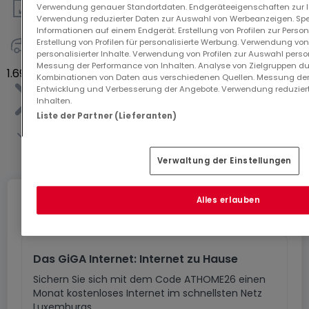
Verwendung genauer Standortdaten. Endgeräteeigenschaften zur Ide
166
m²
Verwendung reduzierter Daten zur Auswahl von Werbeanzeigen. Spei
Informationen auf einem Endgerät. Erstellung von Profilen zur Person
Erstellung von Profilen für personalisierte Werbung. Verwendung von
personalisierter Inhalte. Verwendung von Profilen zur Auswahl perso
2
Messung der Performance von Inhalten. Analyse von Zielgruppen dur
1.691.173 €
Kombinationen von Daten aus verschiedenen Quellen. Messung der
Entwicklung und Verbesserung der Angebote. Verwendung reduziert
Inhalten.
Liste der Partner (Lieferanten)
Gesamte Liste anzeigen
Verwaltung der Einstellungen
Alles erlauben
Internet
Das GiGA Internet: Internet zu Hause
Sichern Sie sich mit dem Code ATHOME26 einen
Monat kostenloses Internet im schnellsten Netz
Luxemburgs.