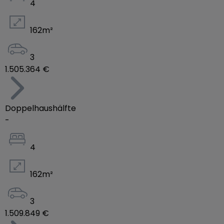
4
162
m²
3
1.505.364 €
Doppelhaushälfte
-
4
162
m²
3
1.509.849 €