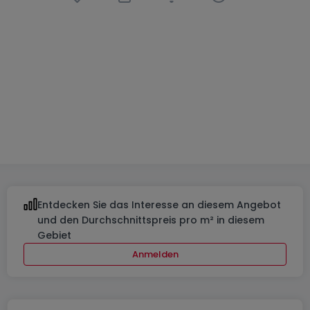
Wohnsiedlung
« Filsdorf Lëtzebuergerstrooss »
in
Filsdorf
Von
802.400 €
bis
1.691.173 €
6 verfügbare Objekte
Von 0 bis 167
m²
Von 0 bis 4
Entdecken Sie das Interesse an diesem Angebot
und den Durchschnittspreis pro m² in diesem
Gebiet
Anmelden