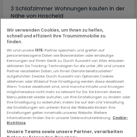
3 Schlafzimmer Wohnungen kaufen in der
Nähe von Hoscheid
Kaufen Wohnungen 3 Schlafzimmer Hosingen
Wir verwenden Cookies, um Ihnen zu helfen,
Kaufen Wohnungen 3 Schlafzimmer Holzthum
schnell und effizient Ihre Traumimmobilie zu
finden.
Kaufen Wohnungen 3 Schlafzimmer Hoscheid-Dickt
Wir und unsere
1015
-Partner speichern und greifen auf
Kaufen Wohnungen 3 Schlafzimmer Michelau
personenbezogene Daten wie Browserdaten oder eindeutige
Kennungen auf Ihrem Gerät zu. Durch Auswahl von Alles erlauben
aktivieren Sie Tracking-Technologien für die unter „Wir und unsere
Partner verarbeiten Daten, um Ihnen Dienste bereitzustellen“
aufgeführten Zwecke. Durch Auswahl von Optionale Cookies
Bitte ändern Sie Ihre Suche und versuchen Sie
ablehnen oder Widerruf Ihrer Einwilligung werden diese deaktiviert.
Wenn Tracker deaktiviert sind, sind manche Inhalte und Anzeigen
es erneut
möglicherweise nicht mehr so relevant für Sie. Sie können dieses
Menü jederzeit wieder aufrufen, um Ihre Einstellungen zu ändern oder
Ihre Einwilligung zu widerrufen, indem Sie auf den Link Verwaltung
der Einstellungen am unteren Rand der Webseite klicken. Ihre
Einstellungen gelten innerhalb unseres Website. Weitere
Informationen finden Sie in unserer Datenschutzerklärung.
Cookie-
Ähnliche Immobilien in der Nähe
Richtlinie
Unsere Teams sowie unsere Partner, verarbeiten
Sie haben keine Immobilien gefunden, die Sie