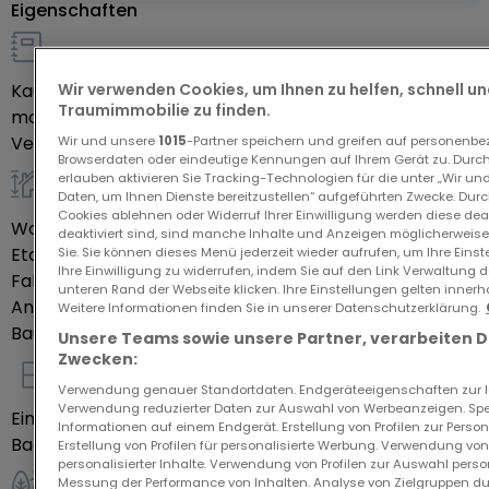
Eigenschaften
- 1 cave privée
- 2 emplacements de parking intérieur
Details zum Verkauf
Wir verwenden Cookies, um Ihnen zu helfen, schnell und
Kaufpreis
795.000 €
La résidence est équipée d'un ascenseur.
Traumimmobilie zu finden.
monatliche Nebenkosten
350 €
Verfügbarkeit
Sofort
Wir und unsere
1015
-Partner speichern und greifen auf personenb
La résidence se trouve au calme du Parc Rothweit
Browserdaten oder eindeutige Kennungen auf Ihrem Gerät zu. Durch
erlauben aktivieren Sie Tracking-Technologien für die unter „Wir un
et à proximité de toutes commodités:
Daten, um Ihnen Dienste bereitzustellen“ aufgeführten Zwecke. Dur
allgemein
Cookies ablehnen oder Widerruf Ihrer Einwilligung werden diese deak
- Arrêts de bus vers Luxembourg-ville, Cloche d'Or,
Wohnfläche
84,85
m²
deaktiviert sind, sind manche Inhalte und Anzeigen möglicherweise 
Kirchberg
Etage des Objektes
0
Sie. Sie können dieses Menü jederzeit wieder aufrufen, um Ihre Eins
Ihre Einwilligung zu widerrufen, indem Sie auf den Link Verwaltung 
- Piste cyclable C1
Fahrstuhl
Ja
unteren Rand der Webseite klicken. Ihre Einstellungen gelten innerh
Anzahl Schlafzimmer
- Accès autoroutes
2
Weitere Informationen finden Sie in unserer Datenschutzerklärung.
Baujahr laut Energieausweis
2009
- Supermarchés, petits commerces, station
Unsere Teams sowie unsere Partner, verarbeiten 
Zwecken:
d'essence, coiffeurs, esthéticiennes, fitness...
Innenausstattung
Verwendung genauer Standortdaten. Endgeräteeigenschaften zur Ide
- Cabinet médical de Hesperange,
Verwendung reduzierter Daten zur Auswahl von Werbeanzeigen. Spei
Einbauküche
Ja
kinésithérapeutes, ostéopathes
Informationen auf einem Endgerät. Erstellung von Profilen zur Person
Badezimmer
1
Erstellung von Profilen für personalisierte Werbung. Verwendung von
- Ecoles préscolaires, primaires et secondaires,
personalisierter Inhalte. Verwendung von Profilen zur Auswahl perso
crèches, aires de jeux
Messung der Performance von Inhalten. Analyse von Zielgruppen dur