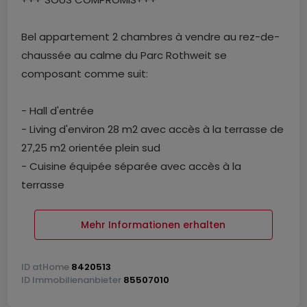
Bel appartement 2 chambres à vendre au rez-de-
chaussée au calme du Parc Rothweit se
composant comme suit:
- Hall d'entrée
- Living d'environ 28 m2 avec accès à la terrasse de
27,25 m2 orientée plein sud
- Cuisine équipée séparée avec accès à la
terrasse
- WC séparé
- Salle de douche
Mehr Informationen erhalten
- 2 chambres
ID
atHome
8420513
Au sous-sol:
ID
Immobilienanbieter
85507010
- Buanderie commune à 6 appartements