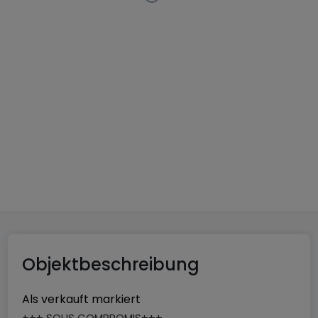
Wohnung
2 Schlafzimmer
in
Alzingen
795.000 €
85
m²
2
1
2
Objektbeschreibung
Als verkauft markiert
+++ SOUS COMPROMIS+++