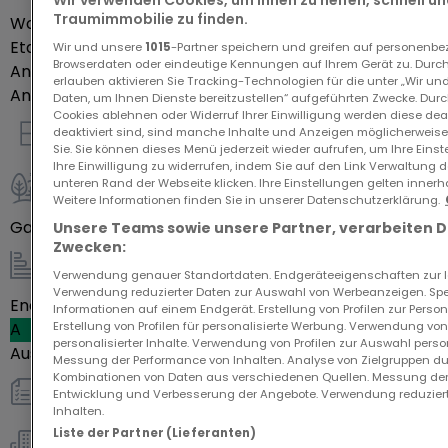
Traumimmobilie zu finden.
Wohnfläche
72,71
m²
Etage des Objektes
0
Wir und unsere
1015
-Partner speichern und greifen auf personenb
Browserdaten oder eindeutige Kennungen auf Ihrem Gerät zu. Durch
Anzahl der Zimmer
3
erlauben aktivieren Sie Tracking-Technologien für die unter „Wir un
Anzahl Schlafzimmer
2
Daten, um Ihnen Dienste bereitzustellen“ aufgeführten Zwecke. Dur
Cookies ablehnen oder Widerruf Ihrer Einwilligung werden diese deak
deaktiviert sind, sind manche Inhalte und Anzeigen möglicherweise 
Innenausstattung
Sie. Sie können dieses Menü jederzeit wieder aufrufen, um Ihre Eins
Ihre Einwilligung zu widerrufen, indem Sie auf den Link Verwaltung 
unteren Rand der Webseite klicken. Ihre Einstellungen gelten innerh
Weitere Informationen finden Sie in unserer Datenschutzerklärung.
Außenbereich
Garten
Ja
Unsere Teams sowie unsere Partner, verarbeiten 
Zwecken:
Verwendung genauer Standortdaten. Endgeräteeigenschaften zur Ide
Energie / Heizung
Verwendung reduzierter Daten zur Auswahl von Werbeanzeigen. Spei
Energieeffizienzklasse
2
Informationen auf einem Endgerät. Erstellung von Profilen zur Person
Erstellung von Profilen für personalisierte Werbung. Verwendung von
A
personalisierter Inhalte. Verwendung von Profilen zur Auswahl perso
Ausstoß von Treibhausgasen
Leer
Messung der Performance von Inhalten. Analyse von Zielgruppen dur
Kombinationen von Daten aus verschiedenen Quellen. Messung der
Entwicklung und Verbesserung der Angebote. Verwendung reduziert
sonstiges
Inhalten.
Liste der Partner (Lieferanten)