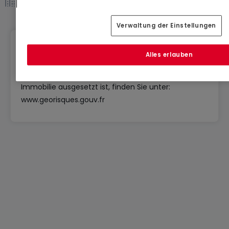
Eigentümergemeinschaft *
Verwaltung der Einstellungen
Georisiken
Alles erlauben
Informationen über die Risiken, denen diese
Immobilie ausgesetzt ist, finden Sie unter:
www.georisques.gouv.fr