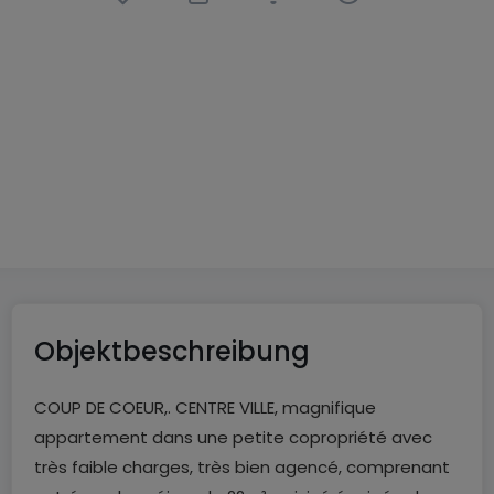
Wohnung
3 Zimmer
in
Bar-le-Duc
(FR)
128.000 €
73
m²
3
2
Objektbeschreibung
COUP DE COEUR,. CENTRE VILLE, magnifique
appartement dans une petite copropriété avec
très faible charges, très bien agencé, comprenant