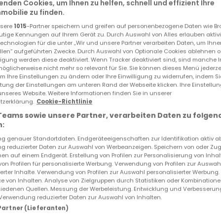
enden Cookies, um Ihnen zu helfen, schnell und effizient Ihre
obilie zu finden.
nsere
1015
-Partner speichern und greifen auf personenbezogene Daten wie B
utige Kennungen auf Ihrem Gerät zu. Durch Auswahl von Alles erlauben aktivi
echnologien für die unter „Wir und unsere Partner verarbeiten Daten, um Ihne
ellen“ aufgeführten Zwecke. Durch Auswahl von Optionale Cookies ablehnen o
lligung werden diese deaktiviert. Wenn Tracker deaktiviert sind, sind manche 
öglicherweise nicht mehr so relevant für Sie. Sie können dieses Menü jederze
um Ihre Einstellungen zu ändern oder Ihre Einwilligung zu widerrufen, indem S
ltung der Einstellungen am unteren Rand der Webseite klicken. Ihre Einstellu
unseres Website. Weitere Informationen finden Sie in unserer
Située au dernier étage d'une petite copropriété bien entret
zerklärung.
Cookie-Richtlinie
Teams sowie unsere Partner, verarbeiten Daten zu folgen
re en duplex composé d'une entrée donnant accès sur une
:
gée, séjour - salle à manger, deux chambres, salle de bai
 genauer Standortdaten. Endgeräteeigenschaften zur Identifikation aktiv a
ureau ou de salle de jeu.. Cave voutée.. Visite virtuelle sur
 reduzierter Daten zur Auswahl von Werbeanzeigen. Speichern von oder Zugr
en auf einem Endgerät. Erstellung von Profilen zur Personalisierung von Inhal
 von Profilen für personalisierte Werbung. Verwendung von Profilen zur Auswah
ID
atHome
802
ierter Inhalte. Verwendung von Profilen zur Auswahl personalisierter Werbung
e von Inhalten. Analyse von Zielgruppen durch Statistiken oder Kombination
ID
Immobilienanbieter
048048E2
iedenen Quellen. Messung der Werbeleistung. Entwicklung und Verbesserun
Verwendung reduzierter Daten zur Auswahl von Inhalten.
 Partner (Lieferanten)