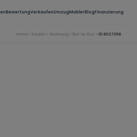
ten
Bewertung
Verkaufen
Umzug
Makler
Blog
Finanzierung
Home
Kaufen
Wohnung
Bar-le-Duc
ID 8027056