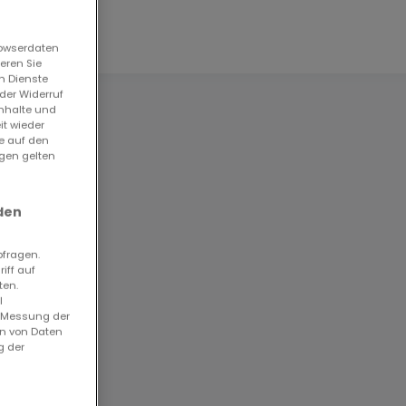
rowserdaten
eren Sie
n Dienste
der Widerruf
Inhalte und
it wieder
ie auf den
ngen gelten
enu,
den
ns
bfragen.
iff auf
ten.
l
7056
. Messung der
en von Daten
U77L
g der