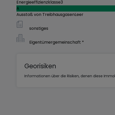
Energieeffizienzklasse
3
A
Ausstoß von Treibhausgasen
Leer
sonstiges
Eigentümergemeinschaft *
Georisiken
Informationen über die Risiken, denen diese Immobi