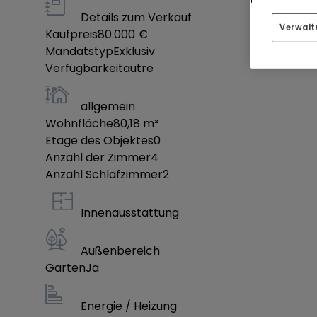
Details zum Verkauf
Verwalt
Kaufpreis
80.000 €
Mandatstyp
Exklusiv
Verfügbarkeit
autre
allgemein
Wohnfläche
80,18
m²
Etage des Objektes
0
Anzahl der Zimmer
4
Anzahl Schlafzimmer
2
Innenausstattung
Außenbereich
Garten
Ja
Energie / Heizung