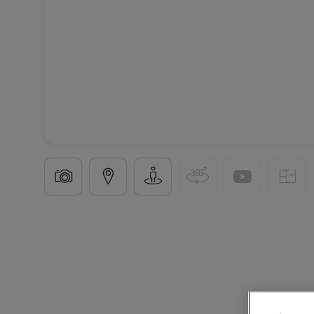
Wohnung
4 Zimmer
in
Bar-le-Duc
(FR)
80.000 €
80
m²
4