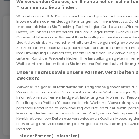
sonstiges
Wir verwenden Cookies, um Ihnen zu helfen, schnell und
Traumimmobilie zu finden.
Pour toutes questions ou demandes
Wir und unsere
1015
-Partner speichern und greifen auf personenb
Browserdaten oder eindeutige Kennungen auf Ihrem Gerät zu. Durch
d'informations, n'hésitez pas à nous contacter,
Internet
erlauben aktivieren Sie Tracking-Technologien für die unter „Wir un
nous serons toujours à votre service.
Daten, um Ihnen Dienste bereitzustellen“ aufgeführten Zwecke. Dur
Cookies ablehnen oder Widerruf Ihrer Einwilligung werden diese deak
deaktiviert sind, sind manche Inhalte und Anzeigen möglicherweise 
Agence ELSA'HOME à votre écoute pour la
Sie. Sie können dieses Menü jederzeit wieder aufrufen, um Ihre Eins
Das GiGA Internet: Internet zu Hause
Ihre Einwilligung zu widerrufen, indem Sie auf den Link Verwaltung 
concrétisation de vos projets en toute confiance.
unteren Rand der Webseite klicken. Ihre Einstellungen gelten innerh
Sichern Sie sich mit dem Code ATHOME26 einen
Weitere Informationen finden Sie in unserer Datenschutzerklärung.
Monat kostenloses Internet im schnellsten Netz
Unsere Teams sowie unsere Partner, verarbeiten 
------------------------------------------------
Luxemburgs.
Zwecken:
---------
Verwendung genauer Standortdaten. Endgeräteeigenschaften zur Ide
Los geht’s
Verwendung reduzierter Daten zur Auswahl von Werbeanzeigen. Spei
ITZIG
Informationen auf einem Endgerät. Erstellung von Profilen zur Person
Erstellung von Profilen für personalisierte Werbung. Verwendung von
personalisierter Inhalte. Verwendung von Profilen zur Auswahl perso
In Zusammenarbeit mit
Messung der Performance von Inhalten. Analyse von Zielgruppen dur
Municipality of Hesperange
Kombinationen von Daten aus verschiedenen Quellen. Messung der
Entwicklung und Verbesserung der Angebote. Verwendung reduziert
Inhalten.
UNDER FUTURE CONSTRUCTION
Liste der Partner (Lieferanten)