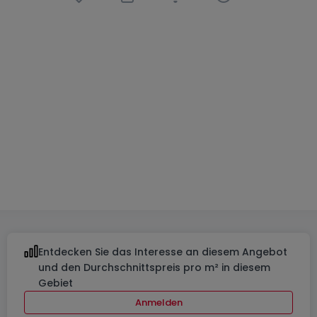
Wohnung
3 Schlafzimmer
in
Itzig
1.269.000 €
144
m²
3
1
2
Entdecken Sie das Interesse an diesem Angebot
und den Durchschnittspreis pro m² in diesem
Gebiet
Anmelden