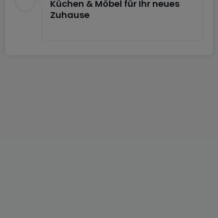
Küchen & Möbel für Ihr neues
two floors of the accommodation.
Zuhause
Floor 1 of the duplex apartment is defined with its
large living room and kitchen area.
The living room opens with its bay window onto the
terrace.
The buyer may wish, after advice from the
developer and his agreement, to make
modifications (e.g. partitions) to the plans of his
apartment.
The modifications will be offered to you.
All accommodations benefit from a parking space
or garage which is already included in the price.
Asking price: €1 269,000 Agency fees included.