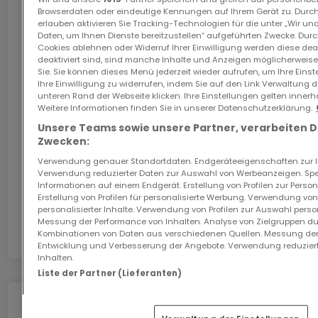
Internet
Browserdaten oder eindeutige Kennungen auf Ihrem Gerät zu. Durch
erlauben aktivieren Sie Tracking-Technologien für die unter „Wir un
Property Invest Team
Daten, um Ihnen Dienste bereitzustellen“ aufgeführten Zwecke. Dur
Tel: +352 26 33 09 30
Cookies ablehnen oder Widerruf Ihrer Einwilligung werden diese deak
deaktiviert sind, sind manche Inhalte und Anzeigen möglicherweise 
Email: info@propertyinvest.lu
Das GiGA Internet: Internet zu Hause
Sie. Sie können dieses Menü jederzeit wieder aufrufen, um Ihre Eins
Web: www.propertyinvest.lu
Ihre Einwilligung zu widerrufen, indem Sie auf den Link Verwaltung 
Sichern Sie sich mit dem Code ATHOME26 einen
unteren Rand der Webseite klicken. Ihre Einstellungen gelten innerh
Monat kostenloses Internet im schnellsten Netz
Weitere Informationen finden Sie in unserer Datenschutzerklärung.
Luxemburgs.
----------
Unsere Teams sowie unsere Partner, verarbeiten 
***SOLD***
Zwecken:
Los geht’s
Verwendung genauer Standortdaten. Endgeräteeigenschaften zur Ide
Verwendung reduzierter Daten zur Auswahl von Werbeanzeigen. Spei
Informationen auf einem Endgerät. Erstellung von Profilen zur Person
In Zusammenarbeit mit
RESIDENCES "CAILIN" AND "CHARLEEN," Junglinster
Erstellung von Profilen für personalisierte Werbung. Verwendung von
personalisierter Inhalte. Verwendung von Profilen zur Auswahl perso
Messung der Performance von Inhalten. Analyse von Zielgruppen dur
Kombinationen von Daten aus verschiedenen Quellen. Messung der
The Property Invest Agency is pleased to present
Entwicklung und Verbesserung der Angebote. Verwendung reduziert
the new high-end residential complex "CAILIN &
Inhalten.
Liste der Partner (Lieferanten)
CHARLEEN" at the corner of Rue des Cerises and
Rue Rham in Junglinster.
Umziehen ohne Stress