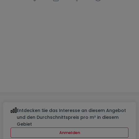
Wohnung
2 Schlafzimmer
in
Junglinster
899.000 €
100
m²
2
2
2
Entdecken Sie das Interesse an diesem Angebot
und den Durchschnittspreis pro m² in diesem
Gebiet
Anmelden