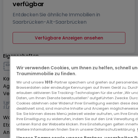
verfügbar
Entdecken Sie ähnliche Immobilien in
Saarbrücken-Alt-Saarbrücken
Verfügbare Anzeigen ansehen
Eigenschaften
Wir verwenden Cookies, um Ihnen zu helfen, schnell und
Details zum Verkauf
Traumimmobilie zu finden.
Kaufpreis
-
Wir und unsere
1013
-Partner speichern und greifen auf personenb
Agenturprovision
3,57 €
Browserdaten oder eindeutige Kennungen auf Ihrem Gerät zu. Durch
Verfügbarkeit
Noch zu bestätigen
erlauben aktivieren Sie Tracking-Technologien für die unter „Wir un
Daten, um Ihnen Dienste bereitzustellen“ aufgeführten Zwecke. Dur
Cookies ablehnen oder Widerruf Ihrer Einwilligung werden diese deak
deaktiviert sind, sind manche Inhalte und Anzeigen möglicherweise 
allgemein
Sie. Sie können dieses Menü jederzeit wieder aufrufen, um Ihre Eins
Wohnfläche
65,2
m²
Ihre Einwilligung zu widerrufen, indem Sie auf den Link Verwaltung 
Etage des Objektes
0
unteren Rand der Webseite klicken. Ihre Einstellungen gelten innerh
Weitere Informationen finden Sie in unserer Datenschutzerklärung.
Anzahl der Zimmer
3
Unsere Teams sowie unsere Partner, verarbeiten 