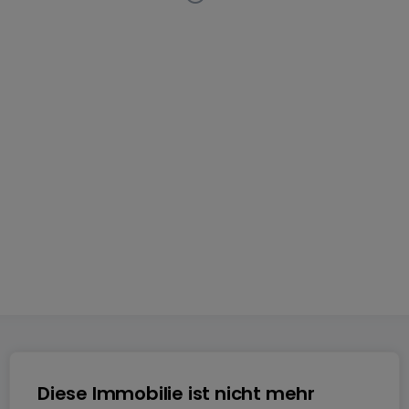
Wohnung
3 Zimmer
in
Saarbrücken-Alt-Saarbrücken
(DE)
Diese Anzeige ist nicht mehr auf dem Markt
verfügbar
65
m²
3
2
1
Diese Immobilie ist nicht mehr