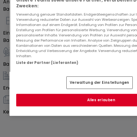
Anzahl Schlafzimmer
2
Zwecken:
Baujahr laut Energieausweis
1959
Verwendung genauer Standortdaten. Endgeräteeigenschaften zur Ide
Verwendung reduzierter Daten zur Auswahl von Werbeanzeigen. Spei
Innenausstattung
Informationen auf einem Endgerät. Erstellung von Profilen zur Person
Erstellung von Profilen für personalisierte Werbung. Verwendung von
Einbauküche
Ja
personalisierter Inhalte. Verwendung von Profilen zur Auswahl perso
Badezimmer
1
Messung der Performance von Inhalten. Analyse von Zielgruppen dur
Kombinationen von Daten aus verschiedenen Quellen. Messung der
Entwicklung und Verbesserung der Angebote. Verwendung reduziert
Außenbereich
Inhalten.
Liste der Partner (Lieferanten)
Balkon
Ja
Energie / Heizung
Verwaltung der Einstellungen
Energieeffizienzklasse
Leer
Alles erlauben
sonstiges
Keller
Ja