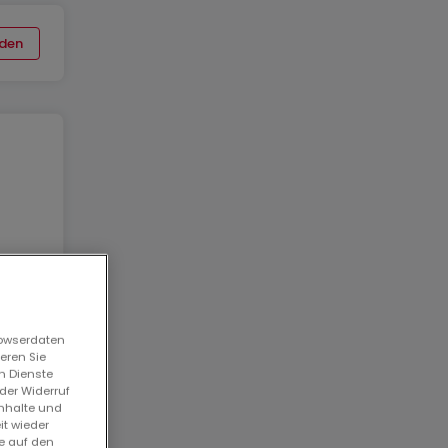
den
les
rowserdaten
eren Sie
n Dienste
der Widerruf
Inhalte und
it wieder
ie auf den