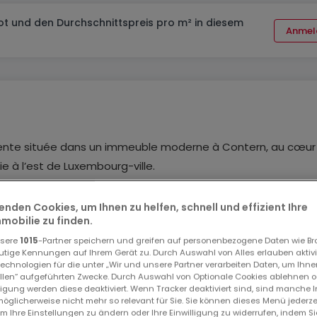
t und den Durchschnittspreis pro m² in diesem
Anmel
ente située dans un immeuble moderne à Contern, au cœur
e à l’est de Luxembourg-ville.
mineuse pouvant être aménagée librement en fonction des
enden Cookies, um Ihnen zu helfen, schnell und effizient Ihre
obilie zu finden.
eaux, des cabinets médicaux, des kinésithérapeutes, des sal
nsere
1015
-Partner speichern und greifen auf personenbezogene Daten wie B
tivités professionnelles.
utige Kennungen auf Ihrem Gerät zu. Durch Auswahl von Alles erlauben aktivi
echnologien für die unter „Wir und unsere Partner verarbeiten Daten, um Ihne
ellen“ aufgeführten Zwecke. Durch Auswahl von Optionale Cookies ablehnen o
tisation, installé par le propriétaire.
lligung werden diese deaktiviert. Wenn Tracker deaktiviert sind, sind manche 
öglicherweise nicht mehr so relevant für Sie. Sie können dieses Menü jederze
um Ihre Einstellungen zu ändern oder Ihre Einwilligung zu widerrufen, indem S