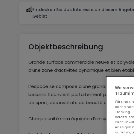
Entdecken Sie das Interesse an diesem Angebo
Gebiet
Objektbeschreibung
Grande surface commerciale neuve et polyval
d’une zone d’activités dynamique et bien établi
L’espace se compose d’une grande surface lu
Wir verw
Traumimm
besoins. Il convient parfaitement pour des bur
Wir und u
de sport, des instituts de beauté ou d’autres ac
oder einde
Tracking-T
bereitzust
Chaque unité sera équipée d’un système de clima
Ihrer Einwi
Anzeigen m
aufrufen, 