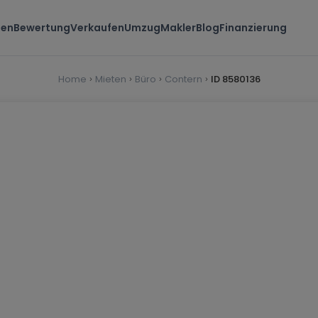
ten
Bewertung
Verkaufen
Umzug
Makler
Blog
Finanzierung
Home
Mieten
Büro
Contern
ID 8580136