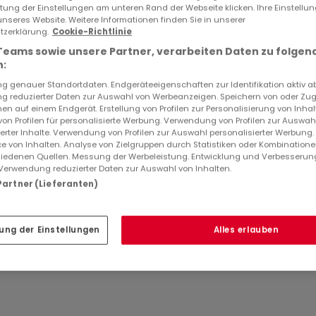
ments intérieurs.
ltung der Einstellungen am unteren Rand der Webseite klicken. Ihre Einstellu
unseres Website. Weitere Informationen finden Sie in unserer
zerklärung.
Cookie-Richtlinie
e du locataire, tout comme les frais de poubelles. Les charges
ID
atHome
858
Teams sowie unsere Partner, verarbeiten Daten zu folgen
s de l'immeuble, l'entretien de l'ascenseur et du système
ID
Immobilienanbieter
8585
:
 genauer Standortdaten. Endgeräteeigenschaften zur Identifikation aktiv a
 reduzierter Daten zur Auswahl von Werbeanzeigen. Speichern von oder Zugr
en auf einem Endgerät. Erstellung von Profilen zur Personalisierung von Inhal
 von Profilen für personalisierte Werbung. Verwendung von Profilen zur Auswah
ierter Inhalte. Verwendung von Profilen zur Auswahl personalisierter Werbung
e von Inhalten. Analyse von Zielgruppen durch Statistiken oder Kombination
iedenen Quellen. Messung der Werbeleistung. Entwicklung und Verbesserun
Verwendung reduzierter Daten zur Auswahl von Inhalten.
 % de TVA, à charge du locataire.
 Partner (Lieferanten)
ons routières et de transports en commun. À proximité
ion-service, plusieurs restaurants, ainsi que des entrepris
ung der Einstellungen
Alles erlauben
t accessibilité, calme et proximité de la capitale, en fait 
rofessionnelle.