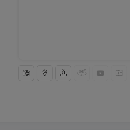
Büro
in
Contern
15.000 €
1.000
m²