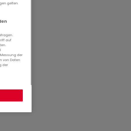
ngen gelten
0136
den
8880
bfragen.
iff auf
ten.
l
. Messung der
en von Daten
g der
es
un