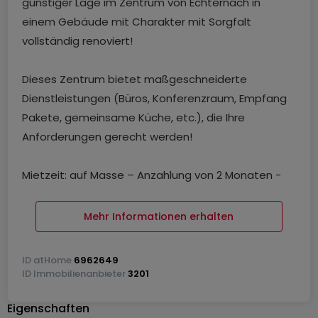
günstiger Lage im Zentrum von Echternach in
einem Gebäude mit Charakter mit Sorgfalt
vollständig renoviert!
Dieses Zentrum bietet maßgeschneiderte
Dienstleistungen (Büros, Konferenzraum, Empfang
Pakete, gemeinsame Küche, etc.), die Ihre
Anforderungen gerecht werden!
Mietzeit: auf Masse – Anzahlung von 2 Monaten -
Vermietet alle Nebenkosten inbegriffen, außer
Heizung inklusive (Bereitstellung von 10 € / Monat
Mehr Informationen erhalten
extra) - KEINE Mehrwertsteuer Option
ID
atHome
6962649
Weitere Informationen über die Verfügbarkeit und
ID
Immobilienanbieter
3201
andere Informationen, kontaktieren Sie uns unter
Eigenschaften
+352 621 553 070 oder info@home-in.lu