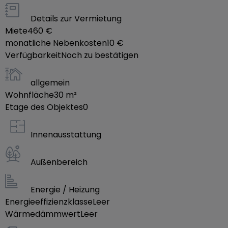
Details zur Vermietung
Miete
460 €
monatliche Nebenkosten
10 €
Verfügbarkeit
Noch zu bestätigen
allgemein
Wohnfläche
30
m²
Etage des Objektes
0
Innenausstattung
Außenbereich
Energie / Heizung
Energieeffizienzklasse
Leer
Wärmedämmwert
Leer