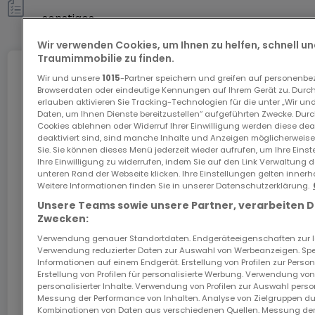
sonstiges
Wir verwenden Cookies, um Ihnen zu helfen, schnell und
Traumimmobilie zu finden.
Internet
Wir und unsere
1015
-Partner speichern und greifen auf personenb
Browserdaten oder eindeutige Kennungen auf Ihrem Gerät zu. Durch
erlauben aktivieren Sie Tracking-Technologien für die unter „Wir un
Daten, um Ihnen Dienste bereitzustellen“ aufgeführten Zwecke. Dur
Cookies ablehnen oder Widerruf Ihrer Einwilligung werden diese deak
Das GiGA Internet: Internet zu Hause
deaktiviert sind, sind manche Inhalte und Anzeigen möglicherweise 
Sie. Sie können dieses Menü jederzeit wieder aufrufen, um Ihre Eins
Sichern Sie sich mit dem Code ATHOME26 einen
Ihre Einwilligung zu widerrufen, indem Sie auf den Link Verwaltung 
Monat kostenloses Internet im schnellsten Netz
unteren Rand der Webseite klicken. Ihre Einstellungen gelten innerh
Luxemburgs.
Weitere Informationen finden Sie in unserer Datenschutzerklärung.
Unsere Teams sowie unsere Partner, verarbeiten 
Los geht’s
Zwecken:
Verwendung genauer Standortdaten. Endgeräteeigenschaften zur Ide
Verwendung reduzierter Daten zur Auswahl von Werbeanzeigen. Spei
In Zusammenarbeit mit
Informationen auf einem Endgerät. Erstellung von Profilen zur Person
Erstellung von Profilen für personalisierte Werbung. Verwendung von
personalisierter Inhalte. Verwendung von Profilen zur Auswahl perso
Messung der Performance von Inhalten. Analyse von Zielgruppen dur
Kombinationen von Daten aus verschiedenen Quellen. Messung der