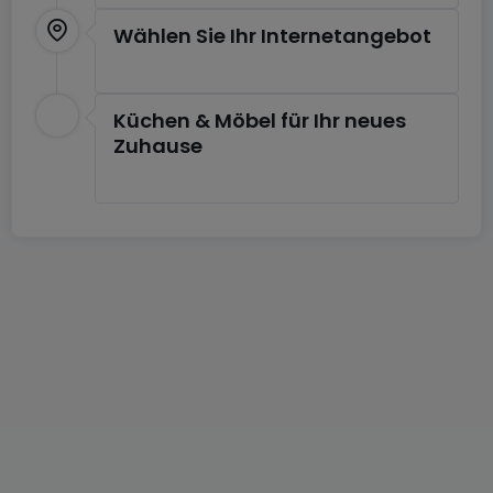
- Architecture moderne et contemporaine
Wählen Sie Ihr Internetangebot
- Prestations de haut standing
- Ascenseur
- Climatisation
Küchen & Möbel für Ihr neues
- Chauffage au sol
Zuhause
Pour tout renseignement ou visite des lieux,
contactez-nous via info@home-in.lu ou +352 26 64
91 73