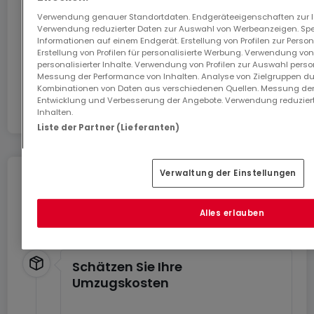
km
Verwendung genauer Standortdaten. Endgeräteeigenschaften zur Ide
- place centrale au Luxembourg, donc accès direct
Los geht’s
Verwendung reduzierter Daten zur Auswahl von Werbeanzeigen. Spei
Informationen auf einem Endgerät. Erstellung von Profilen zur Person
et facile vers toutes les régions du pays et des
Erstellung von Profilen für personalisierte Werbung. Verwendung von
pays frontaliers.
personalisierter Inhalte. Verwendung von Profilen zur Auswahl perso
In Zusammenarbeit mit
Messung der Performance von Inhalten. Analyse von Zielgruppen dur
Kombinationen von Daten aus verschiedenen Quellen. Messung der
Le zoning de Roost est en pleine expansion avec
Entwicklung und Verbesserung der Angebote. Verwendung reduziert
Inhalten.
des constructions réalisées par des grandes
Liste der Partner (Lieferanten)
sociétés pour leur propre besoin. Par conséquent,
l’installation de petites entreprises, prestataires de
Verwaltung der Einstellungen
services, fournisseurs et sous-traitants s’ensuit.
Umziehen ohne Stress
Sie können von Dienstleistungen für einen
L’immeuble présente de nombreux atouts
Alles erlauben
stressfreien Umzug profitieren.
notamment :
- Construction écologique
Schätzen Sie Ihre
- Collecteurs solaires
Umzugskosten
- Triple vitrage & stores
- Classe énergétique B