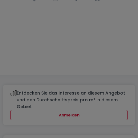
Büro
1 Zimmer
in
Roost
1.895 €
86
m²
1
130
Entdecken Sie das Interesse an diesem Angebot
und den Durchschnittspreis pro m² in diesem
Gebiet
Anmelden