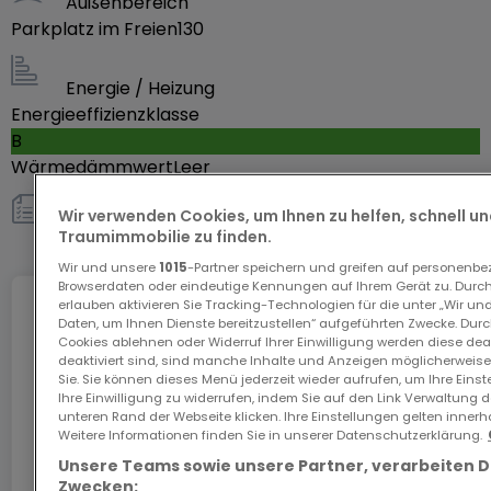
Außenbereich
Parkplatz im Freien
entreprises déjà installées aux alentours : crossfit,
130
restaurant, magasin de décoration, salon de
coiffure. Vous disposez d’une pompe essence, d’un
Energie / Heizung
Energieeffizienzklasse
car-wash, de marchands de pneus et de
B
concessionnaires automobiles à une centaine de
Wärmedämmwert
Leer
mètres seulement.
Wir verwenden Cookies, um Ihnen zu helfen, schnell und
sonstiges
Possibilité pour les locataires de se restaurer sur le
Traumimmobilie zu finden.
site ou dans le centre commercial à 3 km.
Wir und unsere
1015
-Partner speichern und greifen auf personenb
Browserdaten oder eindeutige Kennungen auf Ihrem Gerät zu. Durch
erlauben aktivieren Sie Tracking-Technologien für die unter „Wir un
Internet
L’immeuble est idéalement situé :
Daten, um Ihnen Dienste bereitzustellen“ aufgeführten Zwecke. Dur
Cookies ablehnen oder Widerruf Ihrer Einwilligung werden diese deak
- accès proche des axes principales nord-sud et
deaktiviert sind, sind manche Inhalte und Anzeigen möglicherweise 
Sie. Sie können dieses Menü jederzeit wieder aufrufen, um Ihre Eins
est-ouest;
Ihre Einwilligung zu widerrufen, indem Sie auf den Link Verwaltung 
Das GiGA Internet: Internet zu Hause
- accès direct sur la N7sur laquelle il y a un passage
unteren Rand der Webseite klicken. Ihre Einstellungen gelten innerh
Sichern Sie sich mit dem Code ATHOME26 einen
Weitere Informationen finden Sie in unserer Datenschutzerklärung.
élevé de voitures;
Monat kostenloses Internet im schnellsten Netz
Unsere Teams sowie unsere Partner, verarbeiten 
- deux accès autoroute A7 à 1 respectivement 2,5
Luxemburgs.
Zwecken: