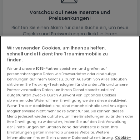
Vorschau auf neue Inserate und
Preissenkungen!
Richten Sie einen Alarm für diese Suche ein, um neue
Objekte und Preissenkungen direkt in Ihrem
Posteingang zu erhalten!
Wir verwenden Cookies, um Ihnen zu helfen,
Suchauftrag
schnell und effizient Ihre Traumimmobilie zu
finden.
Wir und unsere
1015
-Partner speichern und greifen auf
personenbezogene Daten wie Browserdaten oder eindeutige
Kennungen auf Ihrem Gerät zu. Durch Auswahl von Alles erlauben
aktivieren Sie Tracking-Technologien für die unter „Wir und unsere
Partner verarbeiten Daten, um Ihnen Dienste bereitzustellen“
Bitte ändern Sie Ihre Suche und versuchen Sie
aufgeführten Zwecke. Durch Auswahl von Optionale Cookies
es erneut
ablehnen oder Widerruf Ihrer Einwilligung werden diese deaktiviert.
Wenn Tracker deaktiviert sind, sind manche Inhalte und Anzeigen
möglicherweise nicht mehr so relevant für Sie. Sie können dieses
Menü jederzeit wieder aufrufen, um Ihre Einstellungen zu ändern oder
Ihre Einwilligung zu widerrufen, indem Sie auf den Link Verwaltung
der Einstellungen am unteren Rand der Webseite klicken. Ihre
Gewerbe mieten in Leesbach - nach Typ
Einstellungen gelten innerhalb unseres Website. Weitere
Informationen finden Sie in unserer Datenschutzerklärung.
Cookie-