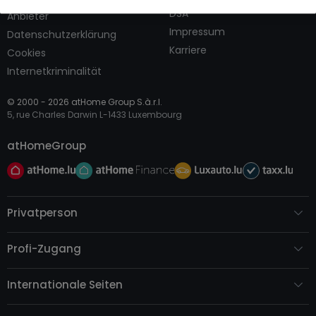
DSA
Anbieter
Impressum
Datenschutzerklärung
Karriere
Cookies
Internetkriminalität
© 2000 -
2026
atHome Group S.à.r.l.
5, rue Charles Darwin L-1433 Luxembourg
atHomeGroup
Privatperson
Profi-Zugang
Internationale Seiten