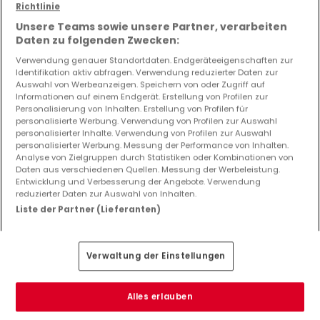
Ladenflächen mieten Leesbach
Richtlinie
Geschäfte mieten Leesbach
Unsere Teams sowie unsere Partner, verarbeiten
Daten zu folgenden Zwecken:
Restaurants mieten Leesbach
Verwendung genauer Standortdaten. Endgeräteeigenschaften zur
Hotels mieten Leesbach
Identifikation aktiv abfragen. Verwendung reduzierter Daten zur
Lagerflächen mieten Leesbach
Auswahl von Werbeanzeigen. Speichern von oder Zugriff auf
Informationen auf einem Endgerät. Erstellung von Profilen zur
Landwirtschaftliche Betriebe mieten Leesbach
Personalisierung von Inhalten. Erstellung von Profilen für
personalisierte Werbung. Verwendung von Profilen zur Auswahl
Top Suchaufträge
personalisierter Inhalte. Verwendung von Profilen zur Auswahl
personalisierter Werbung. Messung der Performance von Inhalten.
Immobilienanbieter in Leesbach
Analyse von Zielgruppen durch Statistiken oder Kombinationen von
Daten aus verschiedenen Quellen. Messung der Werbeleistung.
Immobilienbewertung
Entwicklung und Verbesserung der Angebote. Verwendung
reduzierter Daten zur Auswahl von Inhalten.
Liste der Partner (Lieferanten)
Verwaltung der Einstellungen
AGB
Alles erlauben
atHomeGroup
Verkaufsbedingungen
Kontakt