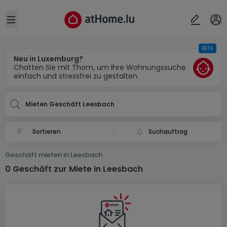
Ort
Abbrechen
ok
Open sidebar
BETA
Leesbach
Neu in Luxemburg?
Chatten Sie mit Thom, um Ihre Wohnungssuche
einfach und stressfrei zu gestalten.
Mieten Geschäft Leesbach
Suchauftrag
Geschäft mieten in Leesbach
0 Geschäft zur Miete in Leesbach