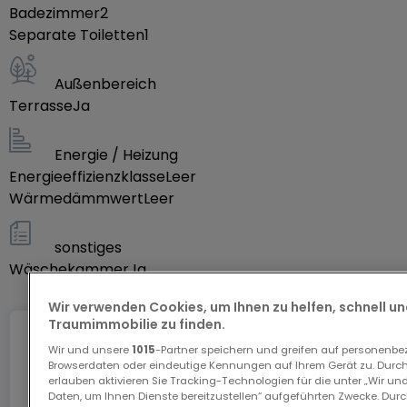
Badezimmer
2
domestiques. Réservé aux jeunes professionnels.
Separate Toiletten
1
Ne manquez pas cette opportunité de vivre dans
Außenbereich
un environnement convivial et confortable au
Terrasse
Ja
coeur de Luxembourg-ville. Contactez-nous dès
maintenant pour planifier une visite ou pour obtenir
Energie / Heizung
plus d'informations !
Energieeffizienzklasse
Leer
Réf : PON10JG
Wärmedämmwert
Leer
sonstiges
Wäschekammer
Ja
Wir verwenden Cookies, um Ihnen zu helfen, schnell und
Traumimmobilie zu finden.
Internet
Wir und unsere
1015
-Partner speichern und greifen auf personenb
Browserdaten oder eindeutige Kennungen auf Ihrem Gerät zu. Durch
erlauben aktivieren Sie Tracking-Technologien für die unter „Wir un
Daten, um Ihnen Dienste bereitzustellen“ aufgeführten Zwecke. Dur