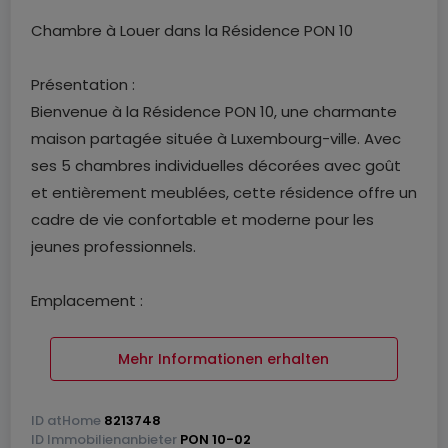
Chambre à Louer dans la Résidence PON 10
Présentation :
Bienvenue à la Résidence PON 10, une charmante
maison partagée située à Luxembourg-ville. Avec
ses 5 chambres individuelles décorées avec goût
et entièrement meublées, cette résidence offre un
cadre de vie confortable et moderne pour les
jeunes professionnels.
Emplacement :
La résidence est idéalement située au 10 rue du
Pont, dans le quartier de Bertrange à Luxembourg-
Mehr Informationen erhalten
ville. Profitez d'un accès facile aux commerces de
la ville, aux installations et aux transports en
ID
atHome
8213748
commun.
ID
Immobilienanbieter
PON 10-02