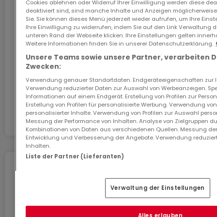
Cookies ablehnen oder Widerruf Ihrer Einwilligung werden diese deak
Das GiGA Internet: Internet zu Hause
deaktiviert sind, sind manche Inhalte und Anzeigen möglicherweise 
Sichern Sie sich mit dem Code ATHOME26 einen
Sie. Sie können dieses Menü jederzeit wieder aufrufen, um Ihre Eins
Ihre Einwilligung zu widerrufen, indem Sie auf den Link Verwaltung 
Monat kostenloses Internet im schnellsten Netz
unteren Rand der Webseite klicken. Ihre Einstellungen gelten innerh
Luxemburgs.
Weitere Informationen finden Sie in unserer Datenschutzerklärung.
Unsere Teams sowie unsere Partner, verarbeiten 
Los geht’s
Zwecken:
Verwendung genauer Standortdaten. Endgeräteeigenschaften zur Ide
Verwendung reduzierter Daten zur Auswahl von Werbeanzeigen. Spei
In Zusammenarbeit mit
Informationen auf einem Endgerät. Erstellung von Profilen zur Person
Erstellung von Profilen für personalisierte Werbung. Verwendung von
personalisierter Inhalte. Verwendung von Profilen zur Auswahl perso
Messung der Performance von Inhalten. Analyse von Zielgruppen dur
Kombinationen von Daten aus verschiedenen Quellen. Messung der
Entwicklung und Verbesserung der Angebote. Verwendung reduziert
Inhalten.
Liste der Partner (Lieferanten)
Umziehen ohne Stress
Verwaltung der Einstellungen
Sie können von Dienstleistungen für einen
stressfreien Umzug profitieren.
Alles erlauben