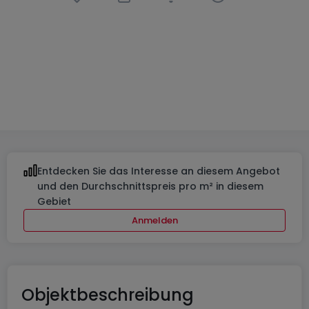
Schlafzimmer
in
Bertrange
740 €
12
m²
2
Entdecken Sie das Interesse an diesem Angebot
und den Durchschnittspreis pro m² in diesem
Gebiet
Anmelden
Objektbeschreibung