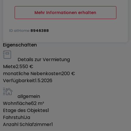
Person oder ein Paar.
Mehr Informationen erhalten
Beschreibung der Immobilie:
ID
atHome
8946388
Eingangshalle mit eingebautem Kleiderschrank
Eigenschaften
Getrenntes WC
Details zur Vermietung
Miete
2.550 €
Geräumiges, lichtdurchflutetes Wohn-/Esszimmer
monatliche Nebenkosten
200 €
mit direktem Zugang zur Terrasse
Verfügbarkeit
1.5.2026
Angenehme Terrasse, ideal, um die schönen Tage
allgemein
zu genießen
Wohnfläche
62
m²
Etage des Objektes
1
Vollständig ausgestattete Küche: Ofen,
Fahrstuhl
Ja
Induktionsplatten, Dunstabzugshaube, Kühlschrank
Anzahl Schlafzimmer
1
mit Gefrierfach, Geschirrspüler, Platz für die Vorräte