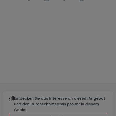
Wohnung
1 Schlafzimmer
in
Luxembourg-
Limpertsberg
2.550 €
62
m²
1
1
1
Entdecken Sie das Interesse an diesem Angebot
und den Durchschnittspreis pro m² in diesem
Gebiet