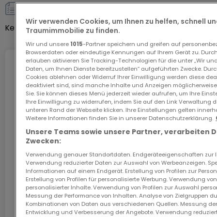
sonstiges
Verfügbarkeit: 1. Mai 2026
Wir verwenden Cookies, um Ihnen zu helfen, schnell und
Keller
Ja
Traumimmobilie zu finden.
Vollständig möblierte Wohnung
Wir und unsere
1015
-Partner speichern und greifen auf personenb
Browserdaten oder eindeutige Kennungen auf Ihrem Gerät zu. Durch
erlauben aktivieren Sie Tracking-Technologien für die unter „Wir un
Internet
Modernes Wohnhaus
Daten, um Ihnen Dienste bereitzustellen“ aufgeführten Zwecke. Dur
Cookies ablehnen oder Widerruf Ihrer Einwilligung werden diese deak
deaktiviert sind, sind manche Inhalte und Anzeigen möglicherweise 
Sie. Sie können dieses Menü jederzeit wieder aufrufen, um Ihre Eins
Mindestlaufzeit 1 Jahr ? ohne diplomatische Klausel
Ihre Einwilligung zu widerrufen, indem Sie auf den Link Verwaltung 
Das GiGA Internet: Internet zu Hause
unteren Rand der Webseite klicken. Ihre Einstellungen gelten innerh
Weitere Informationen finden Sie in unserer Datenschutzerklärung.
Sichern Sie sich mit dem Code ATHOME26 einen
Finanzielle Bedingungen:
Monat kostenloses Internet im schnellsten Netz
Unsere Teams sowie unsere Partner, verarbeiten 
Luxemburgs.
Zwecken:
Miete der Wohnung: 2.550 €
Verwendung genauer Standortdaten. Endgeräteeigenschaften zur Ide
Verwendung reduzierter Daten zur Auswahl von Werbeanzeigen. Spei
Los geht’s
Informationen auf einem Endgerät. Erstellung von Profilen zur Person
Innenparkplatz: 200 €
Erstellung von Profilen für personalisierte Werbung. Verwendung von
personalisierter Inhalte. Verwendung von Profilen zur Auswahl perso
In Zusammenarbeit mit
Messung der Performance von Inhalten. Analyse von Zielgruppen dur
Nebenkosten: 100 €
Kombinationen von Daten aus verschiedenen Quellen. Messung der
Entwicklung und Verbesserung der Angebote. Verwendung reduziert