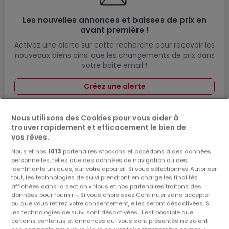
Les nouvelles annonces et baisses de prix en
avant première !
Activez une alerte sur cette recherche pour recevoir les
nouveaux biens ainsi que les changements de prix dans
votre boite email !
Créez une alerte
Nous utilisons des Cookies pour vous aider à
trouver rapidement et efficacement le bien de
Immobilier à proximité de Luxembourg
vos rêves.
Nous et nos
1013
partenaires stockons et accédons à des données
Tout l'immobilier Leudelange
personnelles, telles que des données de navigation ou des
Tout l'immobilier Bertrange
identifiants uniques, sur votre appareil. Si vous sélectionnez Autoriser
tout, les technologies de suivi prendront en charge les finalités
Tout l'immobilier Strassen
affichées dans la section « Nous et nos partenaires traitons des
données pour fournir ». Si vous choisissez Continuer sans accepter
Tout l'immobilier Contern
ou que vous retirez votre consentement, elles seront désactivées. Si
Tout l'immobilier Howald
les technologies de suivi sont désactivées, il est possible que
certains contenus et annonces qui vous sont présentés ne soient