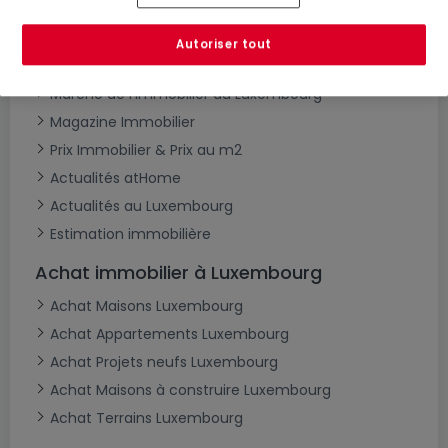
Autres recherches suggérées
Autoriser tout
Agences immobilières à Luxembourg
Marché de l'immobilier au Luxembourg
Magazine Immobilier
Prix Immobilier & Prix au m2
Actualités atHome
Actualités au Luxembourg
Estimation immobilière
Achat immobilier à Luxembourg
Achat Maisons Luxembourg
Achat Appartements Luxembourg
Achat Projets neufs Luxembourg
Achat Maisons à construire Luxembourg
Achat Terrains Luxembourg