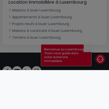
Location immobilière à Luxembourg
Maisons à louer Luxembourg
Appartements à louer Luxembourg
Projets neufs à louer Luxembourg
Maisons à construire à louer Luxembourg
Terrains à louer Luxembourg
Bienvenue au Luxembourg !
Fermer
Thom vous guide dans
votre recherche
immobilière.
CGU
atHomeGroup
CGV
Contact
DSA
Annonceurs
Mentions légales
Vie privée
Carrières
Cookie