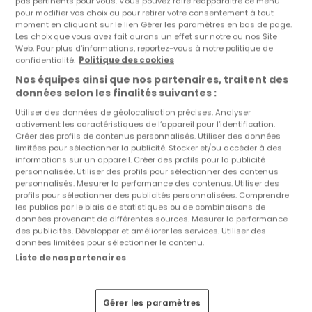
Tous les biens immobiliers à Luxembourg
pas pertinents pour vous. Vous pouvez faire réapparaître ce menu
pour modifier vos choix ou pour retirer votre consentement à tout
Maisons Luxembourg
moment en cliquant sur le lien Gérer les paramètres en bas de page.
Les choix que vous avez fait aurons un effet sur notre ou nos Site
Appartements Luxembourg
Web. Pour plus d’informations, reportez-vous à notre politique de
confidentialité.
Politique des cookies
Projets neufs Luxembourg
Nos équipes ainsi que nos partenaires, traitent des
Maisons à construire Luxembourg
données selon les finalités suivantes :
Immeubles de rapport Luxembourg
Utiliser des données de géolocalisation précises. Analyser
Terrains Luxembourg
activement les caractéristiques de l’appareil pour l’identification.
Créer des profils de contenus personnalisés. Utiliser des données
Garages - parkings Luxembourg
limitées pour sélectionner la publicité. Stocker et/ou accéder à des
informations sur un appareil. Créer des profils pour la publicité
Bureaux Luxembourg
personnalisée. Utiliser des profils pour sélectionner des contenus
Commerces Luxembourg
personnalisés. Mesurer la performance des contenus. Utiliser des
profils pour sélectionner des publicités personnalisées. Comprendre
les publics par le biais de statistiques ou de combinaisons de
données provenant de différentes sources. Mesurer la performance
des publicités. Développer et améliorer les services. Utiliser des
données limitées pour sélectionner le contenu.
Modifiez vos critères de recherche pour plus
Liste de nos partenaires
de résultats
Gérer les paramètres