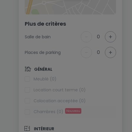
Plus de critères
-
+
0
Salle de bain
-
+
0
Places de parking
GÉNÉRAL
Meublé (0)
Location court terme (0)
Colocation acceptée (0)
Chambres (0)
Nouveau
INTÉRIEUR