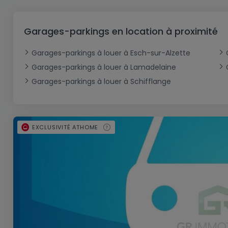
Bureau
Triplex
Terrain non constructible
Château
Garage - Parking
Commerce
Loft
Ferme
Terrain industriel
Bureau
Garage ouvert
Garages-parkings en location à proximité
Local commercial
Corps de ferme
Mansarde
Garage fermé
Garages-parkings à louer à Esch-sur-Alzette
Fonds de Commerce
Rez-de-chaussée
Châlet
Garages-parkings à louer à Lamadelaine
Bungalow
Restaurant
Garages-parkings à louer à Schifflange
Plain pied
Hôtel
Entrepôt
Gîte
EXCLUSIVITÉ ATHOME
Exploitation agricole