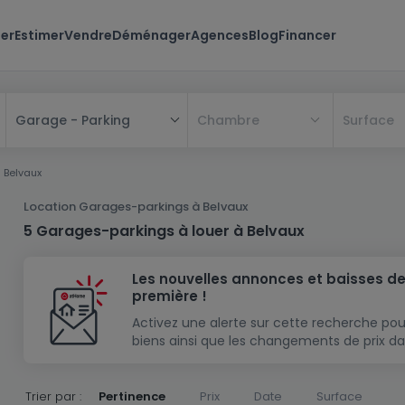
er
Estimer
Vendre
Déménager
Agences
Blog
Financer
Chambre
Surface
Garage - Parking
Tous
Belvaux
Maison
Location Garages-parkings à Belvaux
Appartement
Maison
5 Garages-parkings à louer à Belvaux
Projet neuf
Appartement
Maison individuelle
Les nouvelles annonces et baisses de
Maison à construire
Résidence
Chambre
Maison mitoyenne
première !
Immeuble de rapport
Lotissement
Studio
Maison jumelée
Modèle de maison
Activez une alerte sur cette recherche pou
biens ainsi que les changements de prix da
Terrain
Immeuble de rapport
Penthouse
Terrain + Maison
Villa
Garage - parking
Terrain constructible
Duplex
Maison de maître
Gros-oeuvre
Trier par :
Pertinence
Prix
Date
Surface