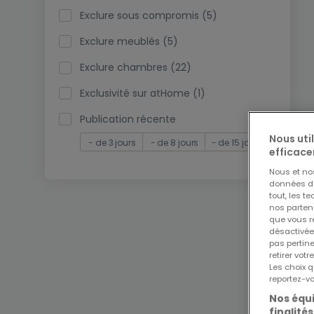
Exclure sous compromis (5)
Exclure meublés (5)
Exclure chambres (22)
Exclusivité sur atHome (1)
Publication récente
Nous uti
- de 3 jours
- de 8 jours
- de 15 jours
efficace
Nous et n
données de 
tout, les t
nos parten
que vous re
désactivée
pas pertin
retirer vo
Les choix q
reportez-vo
Nos équi
finalités