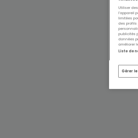
Utiliser d
l’appareil 
limitées po
des profils
personnalis
publicités
données pr
améliorer l
Liste de 
Gérer l