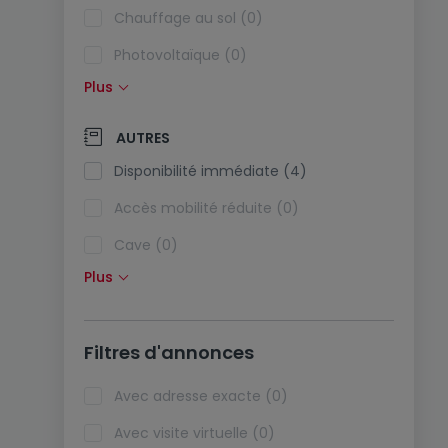
Chauffage au sol (0)
Photovoltaïque (0)
Plus
Panneaux solaires (0)
Pompe à chaleur (0)
AUTRES
Climatisation (0)
Disponibilité immédiate (4)
Fibre optique (0)
Accès mobilité réduite (0)
Cave (0)
Plus
Grenier (0)
Ascenseur (0)
Filtres d'annonces
Animaux acceptés (0)
Biens de vacances (0)
Avec adresse exacte (0)
Avec visite virtuelle (0)