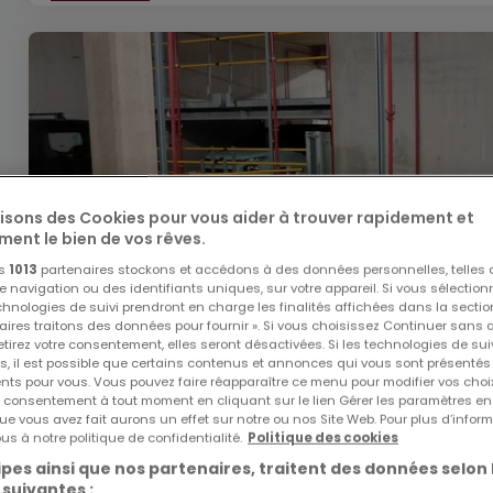
lisons des Cookies pour vous aider à trouver rapidement et
ment le bien de vos rêves.
os
1013
partenaires stockons et accédons à des données personnelles, telles
navigation ou des identifiants uniques, sur votre appareil. Si vous sélection
echnologies de suivi prendront en charge les finalités affichées dans la sectio
aires traitons des données pour fournir ». Si vous choisissez Continuer sans 
tirez votre consentement, elles seront désactivées. Si les technologies de sui
s, il est possible que certains contenus et annonces qui vous sont présentés
ents pour vous. Vous pouvez faire réapparaître ce menu pour modifier vos choi
tre consentement à tout moment en cliquant sur le lien Gérer les paramètres e
ue vous avez fait aurons un effet sur notre ou nos Site Web. Pour plus d’inform
us à notre politique de confidentialité.
Politique des cookies
150 €
pes ainsi que nos partenaires, traitent des données selon 
 suivantes :