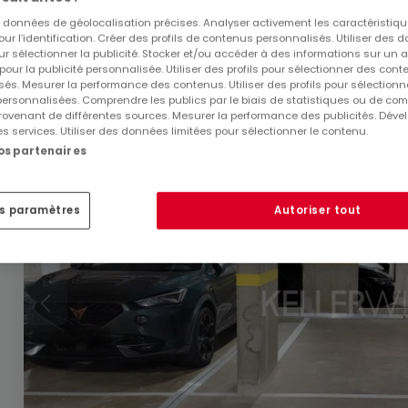
Garage - parking
à louer
à
Belvaux
es données de géolocalisation précises. Analyser activement les caractéristiq
pour l’identification. Créer des profils de contenus personnalisés. Utiliser des
1
ur sélectionner la publicité. Stocker et/ou accéder à des informations sur un a
 pour la publicité personnalisée. Utiliser des profils pour sélectionner des con
és. Mesurer la performance des contenus. Utiliser des profils pour sélectionn
 personnalisées. Comprendre les publics par le biais de statistiques ou de co
ovenant de différentes sources. Mesurer la performance des publicités. Dével
es services. Utiliser des données limitées pour sélectionner le contenu.
nos partenaires
es paramètres
Autoriser tout