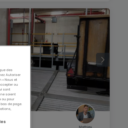
 que des
nez Autoriser
n « Nous et
accepter ou
vi sont
 ne soient
x ou pour
n bas de page.
ations,
les
Mathieu