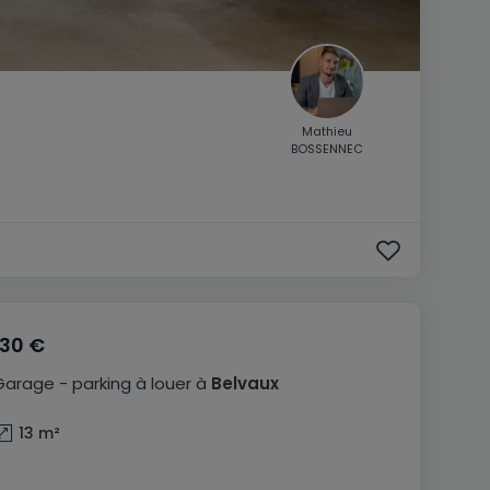
Mathieu
BOSSENNEC
130 €
Garage - parking
à louer
à
Belvaux
13
m²