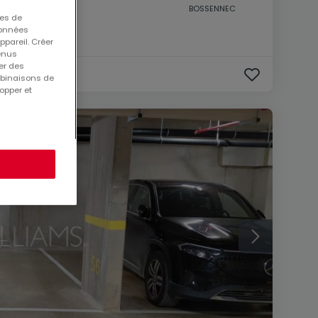
BOSSENNEC
ues de
 données
ppareil. Créer
tenus
er des
mbinaisons de
opper et